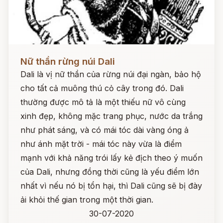
Đọc ngay
Nữ thần rừng núi Dali
Dali là vị nữ thần của rừng núi đại ngàn, bảo hộ
cho tất cả muông thú cỏ cây trong đó. Dali
thường được mô tả là một thiếu nữ vô cùng
xinh đẹp, không mặc trang phục, nước da trắng
như phát sáng, và có mái tóc dài vàng óng ả
như ánh mặt trời - mái tóc này vừa là điểm
mạnh với khả năng trói lấy kẻ địch theo ý muốn
của Dali, nhưng đồng thời cũng là yếu điểm lớn
nhất vì nếu nó bị tổn hại, thì Dali cũng sẽ bị đày
ải khỏi thế gian trong một thời gian.
30-07-2020