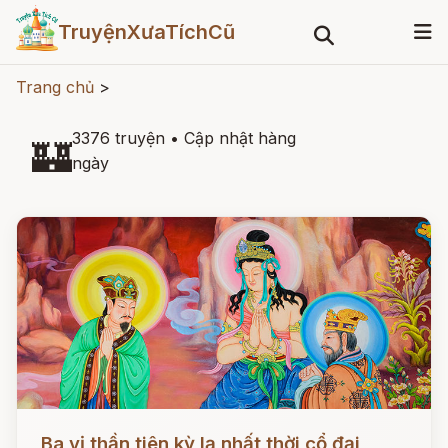
TruyệnXưaTíchCũ
Trang chủ
>
3376 truyện
•
Cập nhật hàng
🏰
ngày
Đọc ngay
Ba vị thần tiên kỳ lạ nhất thời cổ đại