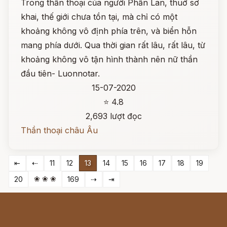
Trong thần thoại của người Phần Lan, thuở sơ
khai, thế giới chưa tồn tại, mà chỉ có một
khoảng không vô định phía trên, và biển hỗn
mang phía dưới. Qua thời gian rất lâu, rất lâu, từ
khoảng không vô tận hình thành nên nữ thần
đầu tiên- Luonnotar.
15-07-2020
⭐ 4.8
2,693 lượt đọc
Thần thoại châu Âu
⇤
⇠
11
12
13
14
15
16
17
18
19
❀ ❀ ❀
20
169
⇢
⇥