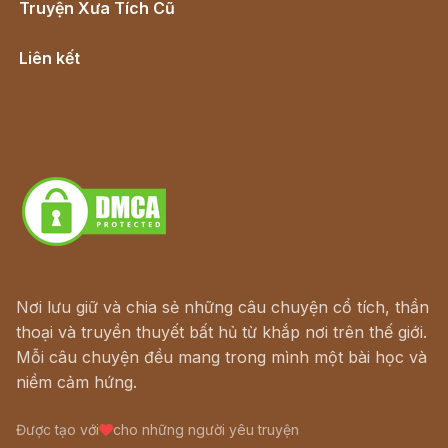
Truyện Xưa Tích Cũ
Cổ tích Việt Nam
Liên kết
Lịch vạn niên
Hà Nội cũ - Món ngon Hà Nội
Truyện kiếm hiệp - Ngôn tình
Download - Tải Miễn Phí
Nơi lưu giữ và chia sẻ những câu chuyện cổ tích, thần
thoại và truyền thuyết bất hủ từ khắp nơi trên thế giới.
Mỗi câu chuyện đều mang trong mình một bài học và
niềm cảm hứng.
Được tạo với
cho những người yêu truyện