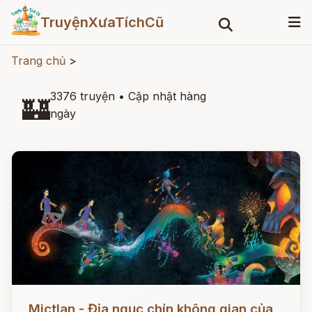
TruyệnXưaTíchCũ
Trang chủ
>
3376 truyện
•
Cập nhật hàng
🏰
ngày
Đọc ngay
Mictlan - Địa ngục chín không gian của