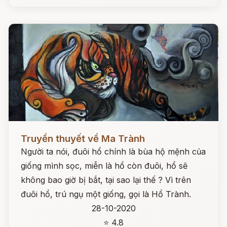
Đọc ngay
Truyền thuyết về Ma Trành
Người ta nói, đuôi hổ chính là bùa hộ mệnh của
giống mình sọc, miễn là hổ còn đuôi, hổ sẽ
không bao giờ bị bắt, tại sao lại thế ? Vì trên
đuôi hổ, trú ngụ một giống, gọi là Hổ Trành.
28-10-2020
⭐ 4.8