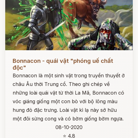
Đọc ngay
Bonnacon - quái vật "phóng uế chất
độc"
Bonnacon là một sinh vật trong truyền thuyết ở
châu Âu thời Trung cổ. Theo ghi chép về
những loài quái vật từ thời La Mã, Bonnacon có
vóc giáng giống một con bò với bộ lông màu
hung đỏ đặc trưng. Loài vật kì lạ này sở hữu
một đôi sừng cong và có bờm giống bờm ngựa.
08-10-2020
⭐ 4.8