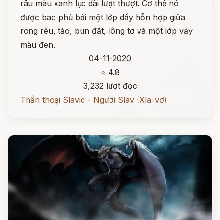
râu màu xanh lục dài lượt thượt. Cơ thể nó
được bao phủ bởi một lớp dầy hỗn hợp giữa
rong rêu, tảo, bùn đất, lông tơ và một lớp vảy
màu đen.
04-11-2020
⭐ 4.8
3,232 lượt đọc
Thần thoại Slavic - Người Slav (Xla-vơ)