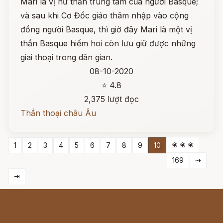
Mari là vị nữ thần trung tâm của người Basque;
và sau khi Cơ Đốc giáo thâm nhập vào cộng
đồng người Basque, thì giờ đây Mari là một vị
thần Basque hiếm hoi còn lưu giữ được những
giai thoại trong dân gian.
08-10-2020
⭐ 4.8
2,375 lượt đọc
Thần thoại châu Âu
❀ ❀ ❀
1
2
3
4
5
6
7
8
9
10
169
⇢
⇥