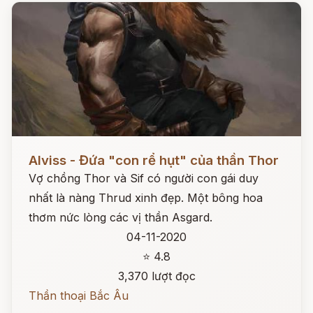
Đọc ngay
Alviss - Đứa "con rể hụt" của thần Thor
Vợ chồng Thor và Sif có người con gái duy
nhất là nàng Thrud xinh đẹp. Một bông hoa
thơm nức lòng các vị thần Asgard.
04-11-2020
⭐ 4.8
3,370 lượt đọc
Thần thoại Bắc Âu