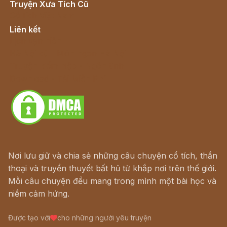
Truyện Xưa Tích Cũ
Cổ tích Việt Nam
Liên kết
Lịch vạn niên
Hà Nội cũ - Món ngon Hà Nội
Truyện kiếm hiệp - Ngôn tình
Download - Tải Miễn Phí
Nơi lưu giữ và chia sẻ những câu chuyện cổ tích, thần
thoại và truyền thuyết bất hủ từ khắp nơi trên thế giới.
Mỗi câu chuyện đều mang trong mình một bài học và
niềm cảm hứng.
Được tạo với
cho những người yêu truyện