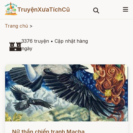
TruyệnXưaTíchCũ
Trang chủ
>
3376 truyện
•
Cập nhật hàng
🏰
ngày
Đọc ngay
Nữ thần chiến tranh Macha