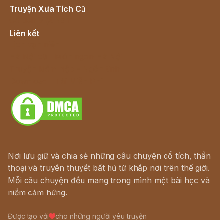
Truyện Xưa Tích Cũ
Cổ tích Việt Nam
Liên kết
Lịch vạn niên
Hà Nội cũ - Món ngon Hà Nội
Truyện kiếm hiệp - Ngôn tình
Download - Tải Miễn Phí
Nơi lưu giữ và chia sẻ những câu chuyện cổ tích, thần
thoại và truyền thuyết bất hủ từ khắp nơi trên thế giới.
Mỗi câu chuyện đều mang trong mình một bài học và
niềm cảm hứng.
Được tạo với
cho những người yêu truyện