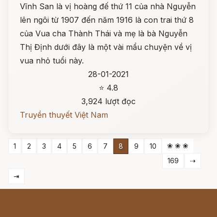
Vĩnh San là vị hoàng đế thứ 11 của nhà Nguyễn
lên ngôi từ 1907 đến năm 1916 là con trai thứ 8
của Vua cha Thành Thái và mẹ là bà Nguyễn
Thị Định dưới đây là một vài mẩu chuyện về vị
vua nhỏ tuổi này.
28-01-2021
⭐ 4.8
3,924 lượt đọc
Truyền thuyết Việt Nam
❀ ❀ ❀
1
2
3
4
5
6
7
8
9
10
169
⇢
⇥