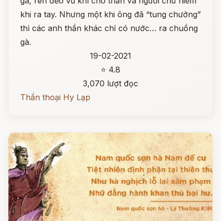
gà, rèn đẽo vũ khí cho thần và người chứ hiếm
khi ra tay. Nhưng một khi ông đã “tung chưởng”
thì các anh thần khác chỉ có nước… ra chuồng
gà.
19-02-2021
⭐ 4.8
3,070 lượt đọc
Thần thoại Hy Lạp