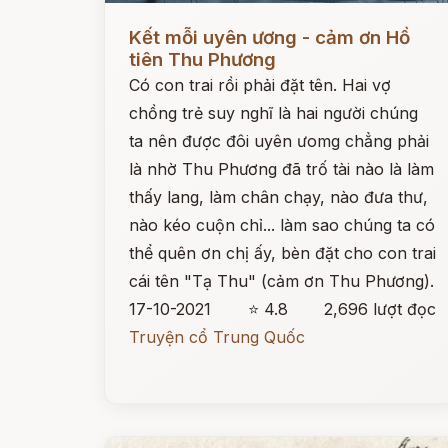
Đọc ngay
Kết mỗi uyên ương - cảm ơn Hồ
tiên Thu Phương
Có con trai rồi phải đặt tên. Hai vợ
chồng trẻ suy nghĩ là hai người chúng
ta nên được đôi uyên ưomg chẳng phải
là nhờ Thu Phương đã trố tài nào là làm
thấy lang, làm chân chạy, nào đưa thư,
nào kéo cuộn chỉ... làm sao chúng ta có
thể quên ơn chị ấy, bèn đặt cho con trai
cái tên "Tạ Thu" (cảm ơn Thu Phương).
17-10-2021
⭐ 4.8
2,696 lượt đọc
Truyện cổ Trung Quốc