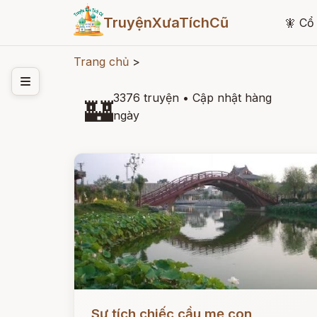
TruyệnXưaTíchCũ
🧚
Cổ 
Trang chủ
>
3376 truyện
•
Cập nhật hàng
🏰
ngày
Đọc ngay
Sự tích chiếc cầu mẹ con