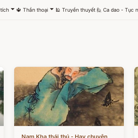
🞃
🞃
tích
🔱
Thần thoại
🕌
Truyền thuyết
🙋
Ca dao - Tục 
Đọc ngay
Đ
Nam Kha thái thú - Hay chuyện