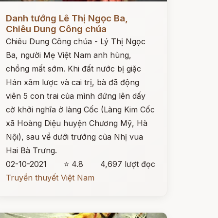
ọc ngay
Danh tướng Lê Thị Ngọc Ba,
Chiêu Dung Công chúa
Chiêu Dung Công chúa - Lý Thị Ngọc
Ba, người Mẹ Việt Nam anh hùng,
chồng mất sớm. Khi đất nước bị giặc
Hán xâm lược và cai trị, bà đã động
viên 5 con trai của mình đứng lên dấy
cờ khởi nghĩa ở làng Cốc (Làng Kim Cốc
xã Hoàng Diệu huyện Chương Mỹ, Hà
Nội), sau về dưới trướng của Nhị vua
Hai Bà Trưng.
02-10-2021
⭐ 4.8
4,697 lượt đọc
Truyền thuyết Việt Nam