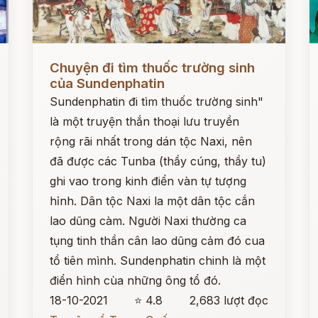
Đọc ngay
Đ
Chuyện đi tìm thuốc trường sinh
của Sundenphatin
Sundenphatin đi tìm thuốc trường sinh"
là một truyện thắn thoại lưu truyền
rộng rãi nhất trong dán tộc Naxi, nên
đã được các Tunba (thầy cúng, thầy tu)
ghi vao trong kinh điển vàn tự tượng
hỉnh. Dân tộc Naxi la một dân tộc cắn
lao dũng càm. Người Naxi thường ca
tụng tinh thần cân lao dũng cảm đó cua
tổ tiên mình. Sundenphatin chinh là một
điển hình cùa những ông tổ đó.
18-10-2021
⭐ 4.8
2,683 lượt đọc