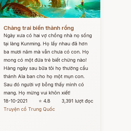
ọc ngay
Chàng trai biến thành rồng
Ngày xưa có hai vợ chồng nhà nọ sống
tại làng Kunming. Họ lấy nhau đã hơn
ba mươi năm mà vẫn chưa có con. Họ
mong có một đứa trẻ biết chừng nào!
Hàng ngày sau bữa tôi họ thường cẩu
thánh Ala ban cho họ một mụn con.
Sau đó người vợ bỗng thấy mình có
mang. Họ mừng vui khôn xiết!
18-10-2021
⭐ 4.8
3,391 lượt đọc
Truyện cổ Trung Quốc