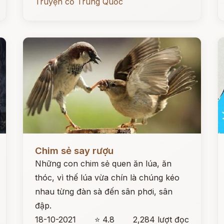
Truyện cổ Trung Quốc
Đọc ngay
Đ
Chim sẻ say rượu
Những con chim sẻ quen ăn lúa, ăn
thóc, vì thế lúa vừa chín là chúng kéo
nhau từng đàn sà đến sân phơi, sân
đập.
18-10-2021
⭐ 4.8
2,284 lượt đọc