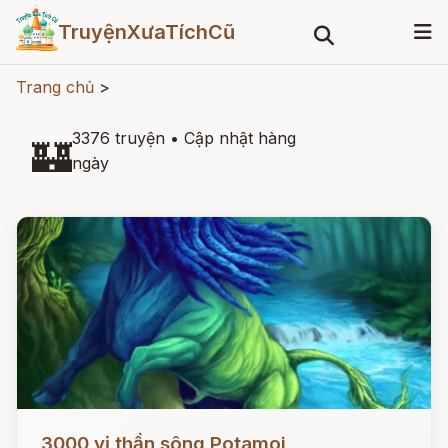
TruyệnXưaTíchCũ
Trang chủ
>
3376 truyện
•
Cập nhật hàng
🏰
ngày
Đọc ngay
3000 vị thần sông Potamoi