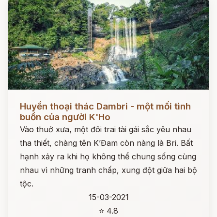
Đọc ngay
Huyền thoại thác Dambri - một mối tình
buồn của người K'Ho
Vào thuở xưa, một đôi trai tài gái sắc yêu nhau
tha thiết, chàng tên K’Đam còn nàng là Bri. Bất
hạnh xảy ra khi họ không thể chung sống cùng
nhau vì những tranh chấp, xung đột giữa hai bộ
tộc.
15-03-2021
⭐ 4.8