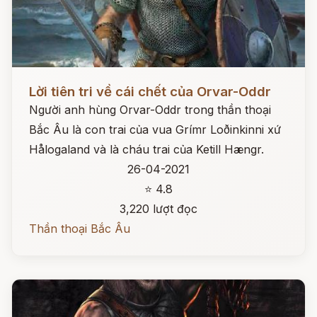
Đọc ngay
Lời tiên tri về cái chết của Orvar-Oddr
Người anh hùng Orvar-Oddr trong thần thoại
Bắc Âu là con trai của vua Grímr Loðinkinni xứ
Hålogaland và là cháu trai của Ketill Hængr.
26-04-2021
⭐ 4.8
3,220 lượt đọc
Thần thoại Bắc Âu