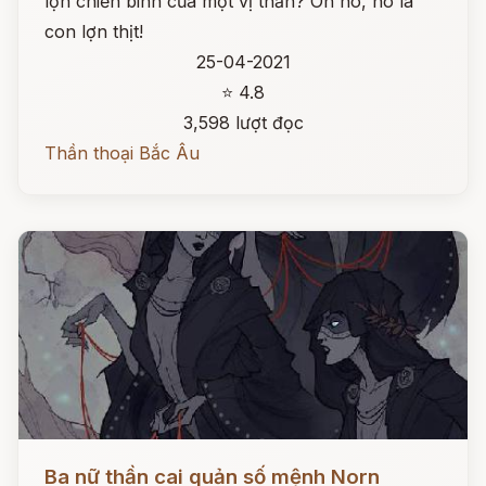
lợn chiến binh của một vị thần? Oh no, nó là
con lợn thịt!
25-04-2021
⭐ 4.8
3,598 lượt đọc
Thần thoại Bắc Âu
Đọc ngay
Ba nữ thần cai quản số mệnh Norn