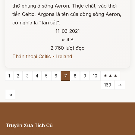
thờ phụng ở sông Aeron. Thực chất, vào thời
tiền Celtic, Argona là tên của dòng sông Aeron,
có nghĩa là "tàn sát".
11-03-2021
⭐ 4.8
2,760 lượt đọc
Thần thoại Celtic - Ireland
❀ ❀ ❀
1
2
3
4
5
6
7
8
9
10
169
⇢
⇥
Truyện Xưa Tích Cũ
Cổ tích Việt Nam