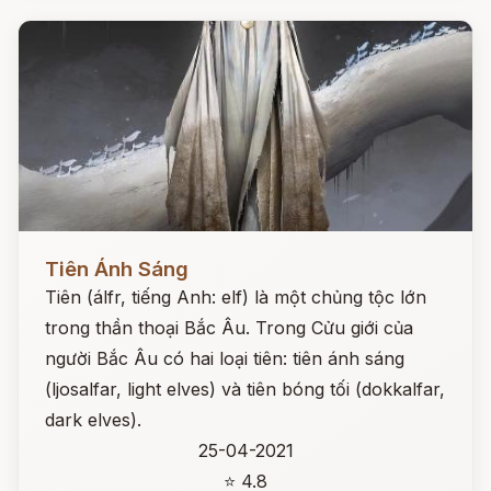
Đọc ngay
Tiên Ánh Sáng
Tiên (álfr, tiếng Anh: elf) là một chủng tộc lớn
trong thần thoại Bắc Âu. Trong Cửu giới của
người Bắc Âu có hai loại tiên: tiên ánh sáng
(ljosalfar, light elves) và tiên bóng tối (dokkalfar,
dark elves).
25-04-2021
⭐ 4.8