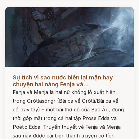
Đọc ngay
Sự tích vì sao nước biển lại mặn hay
chuyện hai nàng Fenja và...
Fenja và Menja là hai nữ khổng lồ xuất hiện
trong Gróttasöngr (Bài ca về Grótti/Bài ca về
cối xay tay) – một bài thơ cổ của Bắc Âu, đồng
thời góp mặt trong cả hai tập Prose Edda và
Poetic Edda. Truyền thuyết về Fenja và Menja
sau này được cải biên thành truyện cổ tích