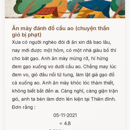
Đọc ngay
Ăn mày đánh đổ cầu ao (chuyện thần
gió bị phạt)
Xưa có người nghèo đói đi ăn xin đã bao lâu,
nay mới được một hôm, có một nhà giàu bố thí
cho bát gạo. Anh ăn mày mừng rỡ, hí hửng
đem gạo xuống vo dưới cầu ao. Chẳng may lúc
đem vo, gió đâu nổi tứ tung, làm lật giá gạo đổ
cả xuống ao. Anh ăn mày khóc lóc thảm thiết,
không biết bắt đền ai. Càng nghĩ, càng giận trận
gió, anh ta bèn làm đơn lên kiện tại Thiên đình.
Đơn rằng :
05-11-2021
⭐ 4.8