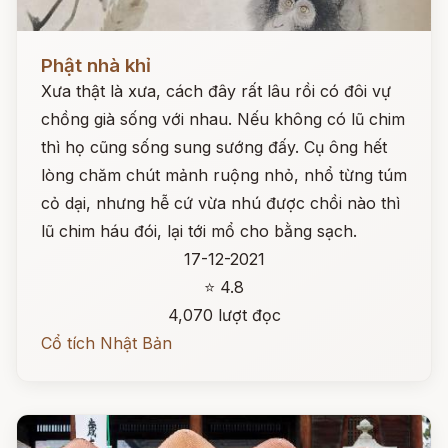
Đọc ngay
Phật nhà khỉ
Xưa thật là xưa, cách đây rất lâu rồi có đôi vự
chồng già sống với nhau. Nếu không có lũ chim
thì họ cũng sống sung sướng đấy. Cụ ông hết
lòng chăm chút mảnh ruộng nhỏ, nhổ từng túm
cỏ dại, nhưng hễ cứ vừa nhú được chồi nào thì
lũ chim háu đói, lại tới mổ cho bằng sạch.
17-12-2021
⭐ 4.8
4,070 lượt đọc
Cổ tích Nhật Bản