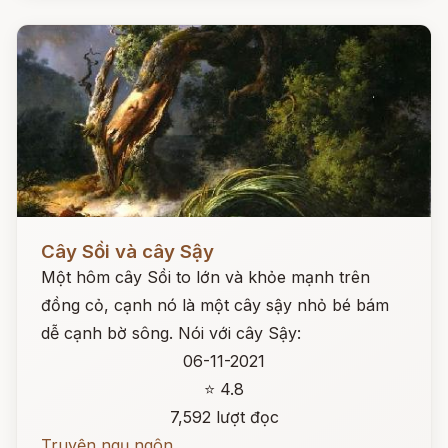
Đọc ngay
Cây Sồi và cây Sậy
Một hôm cây Sồi to lớn và khỏe mạnh trên
đồng cỏ, cạnh nó là một cây sậy nhỏ bé bám
dễ cạnh bờ sông. Nói với cây Sậy:
06-11-2021
⭐ 4.8
7,592 lượt đọc
Truyện ngụ ngôn