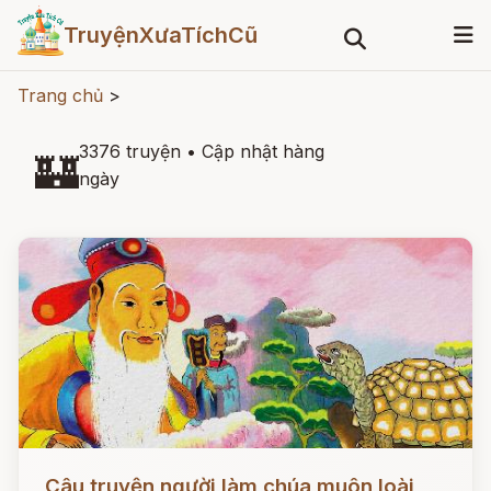
TruyệnXưaTíchCũ
Trang chủ
>
3376 truyện
•
Cập nhật hàng
🏰
ngày
Đọc ngay
Câu truyện người làm chúa muôn loài