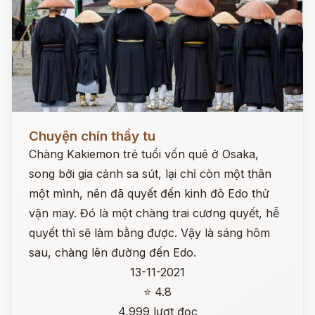
Đọc ngay
Chuyện chín thầy tu
Chàng Kakiemon trẻ tuổi vốn quê ở Osaka,
song bởi gia cảnh sa sút, lại chỉ còn một thân
một mình, nên đã quyết đến kinh đô Edo thử
vận may. Đó là một chàng trai cương quyết, hễ
quyết thì sẽ làm bằng được. Vậy là sáng hôm
sau, chàng lên đường đến Edo.
13-11-2021
⭐ 4.8
4,999 lượt đọc