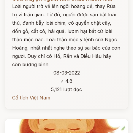
Loài người trở về lên ngôi hoàng đế, thay Rùa
trị vì trần gian. Từ đó, người được săn bắt loài
thú, đánh bẫy loài chim, có quyền chặt cây,
đốn gỗ, cắt cỏ, hái quả, lượm hạt bất cứ loài
thảo mộc nào. Loài thảo mộc y lệnh của Ngọc
Hoàng, nhất nhất nghe theo sự sai bảo của con
người. Duy chỉ có Hổ, Rắn và Diều Hâu hãy
còn bướng bỉnh
08-03-2022
⭐ 4.8
5,121 lượt đọc
Cổ tích Việt Nam