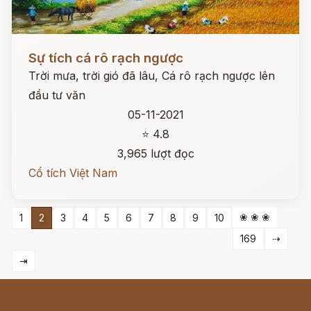
Đọc ngay
Sự tích cá rô rạch ngược
Trời mưa, trời gió đã lâu, Cá rô rạch ngược lên
đầu tư văn
05-11-2021
⭐ 4.8
3,965 lượt đọc
Cổ tích Việt Nam
❀ ❀ ❀
1
2
3
4
5
6
7
8
9
10
169
⇢
⇥