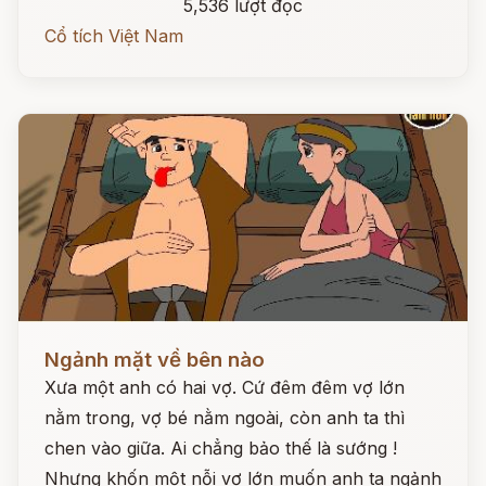
5,536 lượt đọc
Cổ tích Việt Nam
Đọc ngay
Ngảnh mặt về bên nào
Xưa một anh có hai vợ. Cứ đêm đêm vợ lớn
nằm trong, vợ bé nằm ngoài, còn anh ta thì
chen vào giữa. Ai chẳng bảo thế là sướng !
Nhưng khốn một nỗi vợ lớn muốn anh ta ngảnh