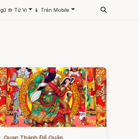
🞃
🞃
ngữ
🔯
Tử Vi
📱
Trên Mobile
ọc ngay
Quan Thánh Đế Quân