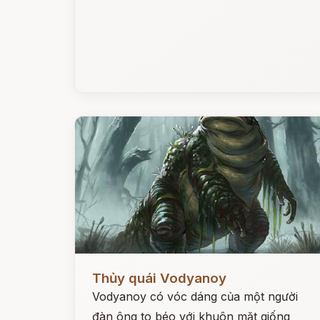
Đọc ngay
Thủy quái Vodyanoy
Vodyanoy có vóc dáng của một người
đàn ông to béo với khuôn mặt giống