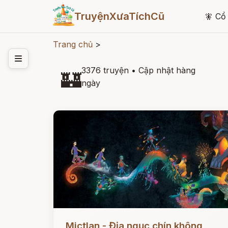
TruyệnXưaTíchCũ
🧚
Cổ 
Trang chủ
>
3376 truyện
•
Cập nhật hàng
🏰
ngày
Đọc ngay
Mictlan - Địa ngục chín không