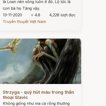
là Loan nên sống luôn ở đó. Lộ tức là
con bà họ Tăng vậy.
13-11-2020
⭐ 4.8
4,228 lượt đọc
Truyền thuyết Việt Nam
ọc ngay
Strzyga - quỷ hút máu trong thần
thoại Slavic
Không giống như ma cà rồng thường