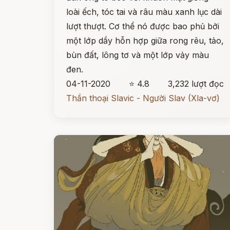
loài ếch, tóc tai và râu màu xanh lục dài
lượt thượt. Cơ thể nó được bao phủ bởi
một lớp dầy hỗn hợp giữa rong rêu, tảo,
bùn đất, lông tơ và một lớp vảy màu
đen.
04-11-2020
⭐ 4.8
3,232 lượt đọc
Thần thoại Slavic - Người Slav (Xla-vơ)