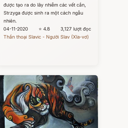
được tạo ra do lây nhiễm các vết cắn,
Strzyga được sinh ra một cách ngẫu
nhiên.
04-11-2020
⭐ 4.8
3,127 lượt đọc
Thần thoại Slavic - Người Slav (Xla-vơ)