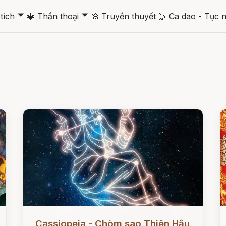
🞃
🞃
tích
🔱
Thần thoại
🕌
Truyền thuyết
🙋
Ca dao - Tục 
Đọc ngay
Đ
Cassiopeia - Chòm sao Thiên Hậu