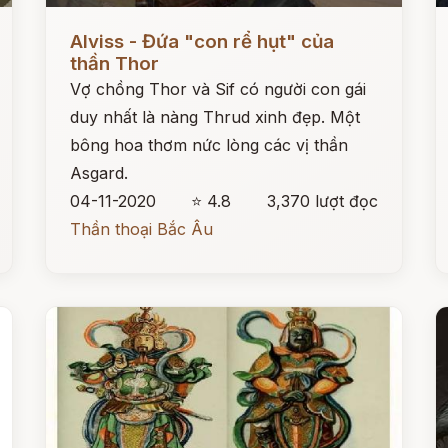
Đọc ngay
Đ
Alviss - Đứa "con rể hụt" của
thần Thor
Vợ chồng Thor và Sif có người con gái
duy nhất là nàng Thrud xinh đẹp. Một
bông hoa thơm nức lòng các vị thần
Asgard.
04-11-2020
⭐ 4.8
3,370 lượt đọc
Thần thoại Bắc Âu