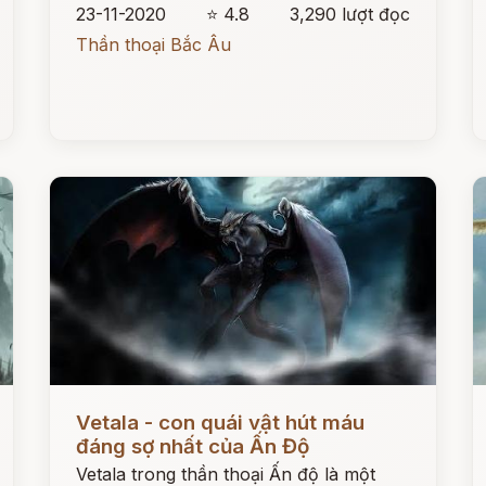
23-11-2020
⭐ 4.8
3,290 lượt đọc
Thần thoại Bắc Âu
Đọc ngay
Đ
Vetala - con quái vật hút máu
đáng sợ nhất của Ấn Độ
Vetala trong thần thoại Ấn độ là một