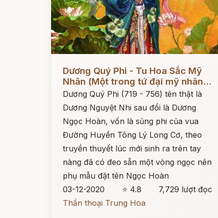
Đọc ngay
Dương Quý Phi - Tu Hoa Sắc Mỹ
Nhân (Một trong tứ đại mỹ nhân...
Dương Quý Phi (719 - 756) tên thật là
Dương Nguyệt Nhi sau đổi là Dương
Ngọc Hoàn, vốn là sủng phi của vua
Đường Huyền Tông Lý Long Cơ, theo
truyền thuyết lúc mới sinh ra trên tay
nàng đã có đeo sẵn một vòng ngọc nên
phụ mẫu đặt tên Ngọc Hoàn
03-12-2020
⭐ 4.8
7,729 lượt đọc
Thần thoại Trung Hoa