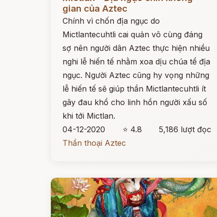
gian của Aztec
Chính vì chốn địa ngục do
Mictlantecuhtli cai quản vô cùng đáng
sợ nên người dân Aztec thực hiện nhiều
nghi lễ hiến tế nhằm xoa dịu chúa tể địa
ngục. Người Aztec cũng hy vọng những
lễ hiến tế sẽ giúp thần Mictlantecuhtli ít
gây đau khổ cho linh hồn người xấu số
khi tới Mictlan.
04-12-2020
⭐ 4.8
5,186 lượt đọc
Thần thoại Aztec