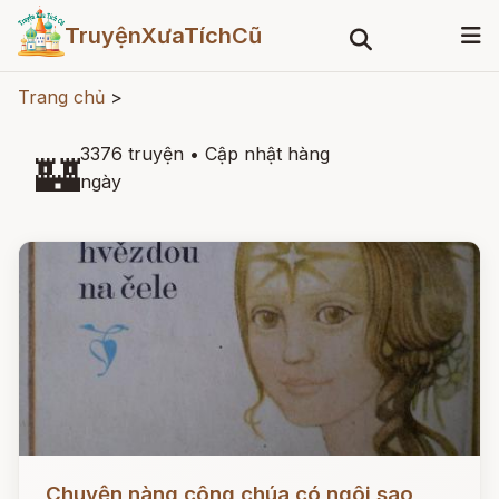
TruyệnXưaTíchCũ
Trang chủ
>
3376 truyện
•
Cập nhật hàng
🏰
ngày
Đọc ngay
Chuyện nàng công chúa có ngôi sao