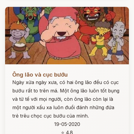
Đọc ngay
Ông lão và cục bướu
Ngày xửa ngày xưa, có hai ông lão đều có cục
bướu rất to trên má. Một ông lão luôn tốt bụng
và tử tế với mọi người, còn ông lão còn lại là
một người xấu xa luôn đuổi đánh những đứa
trẻ trêu chọc cục bướu của mình.
19-05-2020
⭐ 4.8