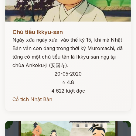
Đọc ngay
Chú tiểu Ikkyu-san
Ngày xửa ngày xưa, vào thế kỷ 15, khi mà Nhật
Bản vẫn còn đang trong thời kỳ Muromachi, đã
từng có một chú tiểu tên là Ikkyu-san ngụ tại
chùa Ankoku-ji (安国寺).
20-05-2020
⭐ 4.8
4,622 lượt đọc
Cổ tích Nhật Bản