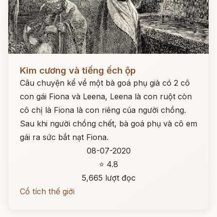
Đọc ngay
Kim cương và tiếng ếch ộp
Câu chuyện kể về một bà goá phụ già có 2 cô
con gái Fiona và Leena, Leena là con ruột còn
cô chị là Fiona là con riêng của người chồng.
Sau khi người chồng chết, bà goá phụ và cô em
gái ra sức bắt nạt Fiona.
08-07-2020
⭐ 4.8
5,665 lượt đọc
Cổ tích thế giới