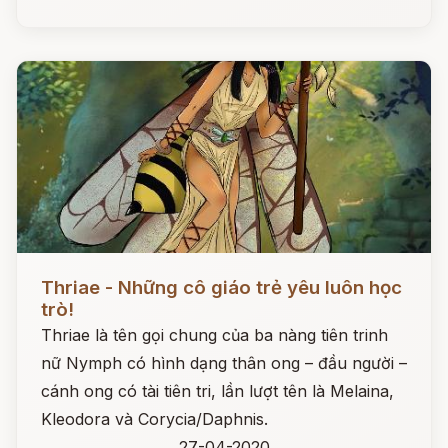
Đọc ngay
Thriae - Những cô giáo trẻ yêu luôn học
trò!
Thriae là tên gọi chung của ba nàng tiên trinh
nữ Nymph có hình dạng thân ong – đầu người –
cánh ong có tài tiên tri, lần lượt tên là Melaina,
Kleodora và Corycia/Daphnis.
27-04-2020