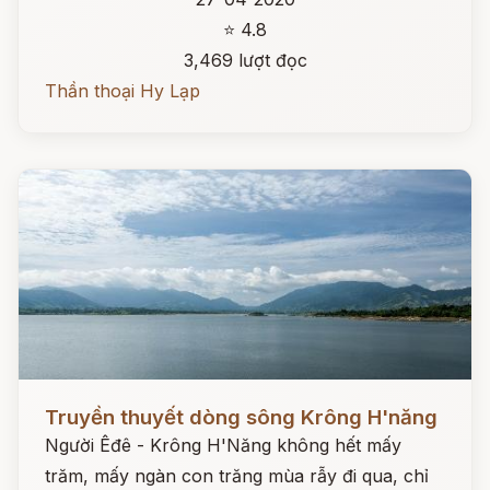
⭐ 4.8
3,469 lượt đọc
Thần thoại Hy Lạp
Đọc ngay
Truyền thuyết dòng sông Krông H'năng
Người Êđê - Krông H'Năng không hết mấy
trăm, mấy ngàn con trăng mùa rẫy đi qua, chỉ