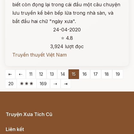
biết còn đọng lại trong cái đầu một câu chuyện
lưu truyền kể bên bếp lửa trong nhà sàn, và
bắt đầu hai chữ "ngày xưa".
24-04-2020
⭐ 4.8
3,924 lượt đọc
Truyền thuyết Việt Nam
⇤
⇠
11
12
13
14
15
16
17
18
19
❀ ❀ ❀
20
169
⇢
⇥
Truyện Xưa Tích Cũ
Cổ tích Việt Nam
Liên kết