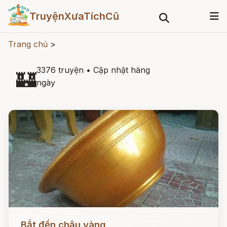
TruyệnXưaTíchCũ
Trang chủ
>
3376 truyện
•
Cập nhật hàng
🏰
ngày
Đọc ngay
Bắt đền chậu vàng