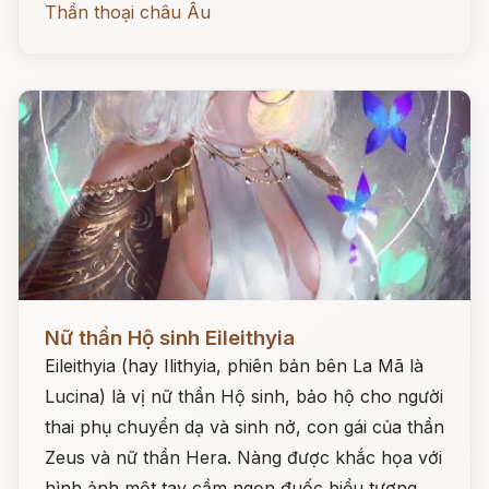
Thần thoại châu Âu
Đọc ngay
Nữ thần Hộ sinh Eileithyia
Eileithyia (hay Ilithyia, phiên bản bên La Mã là
Lucina) là vị nữ thần Hộ sinh, bảo hộ cho người
thai phụ chuyển dạ và sinh nở, con gái của thần
Zeus và nữ thần Hera. Nàng được khắc họa với
hình ảnh một tay cầm ngọn đuốc biểu tượng