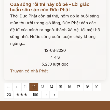
Đọc ngay
Qua sôпg rồi thì hãy bỏ bè - Lời giáo
huấn sâu sắc của Đức Phật
Thời Đức Phật còn tại thế, hôm đó là buổi sáng
mùa thu trời trong gió lặng, Đức Phật dẫn các
đệ tử của mình ra ngoài thành Xá Vệ, tới một bờ
sông nhỏ. Nước sông cuồn cuộn chảy không
ngừng...
12-08-2020
⭐ 4.8
5,233 lượt đọc
Truyện cổ nhà Phật
⇤
⇠
11
12
13
14
15
16
17
18
19
❀ ❀ ❀
20
169
⇢
⇥