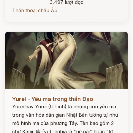
3,497 lượt đọc
Thần thoại châu Âu
Đọc ngay
Yurei - Yêu ma trong thần Đạo
Yūrei hay Yurei (U Linh) là những con yêu ma
trong văn hóa dân gian Nhật Bản tương tự như
mô hình ma của phương Tây. Tên bao gồm 2
chữ Kanji, 幽 (yū), nghĩa là "uể oải" hoặc "lờ