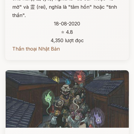
mờ" và 霊 (rei), nghĩa là "tâm hồn" hoặc "tinh
thần".
18-08-2020
⭐ 4.8
4,350 lượt đọc
Thần thoại Nhật Bản
Đọc ngay