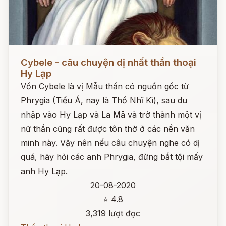
Đọc ngay
Cybele - câu chuyện dị nhất thần thoại
Hy Lạp
Vốn Cybele là vị Mẫu thần có nguồn gốc từ
Phrygia (Tiểu Á, nay là Thổ Nhĩ Kì), sau du
nhập vào Hy Lạp và La Mã và trở thành một vị
nữ thần cũng rất được tôn thờ ở các nền văn
minh này. Vậy nên nếu câu chuyện nghe có dị
quá, hãy hỏi các anh Phrygia, đừng bắt tội mấy
anh Hy Lạp.
20-08-2020
⭐ 4.8
3,319 lượt đọc