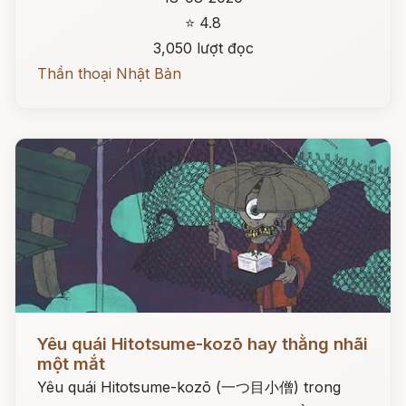
⭐ 4.8
3,050 lượt đọc
Thần thoại Nhật Bản
Đọc ngay
Yêu quái Hitotsume-kozō hay thằng nhãi
một mắt
Yêu quái Hitotsume-kozō (一つ目小僧) trong