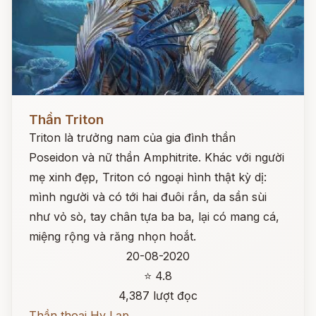
Đọc ngay
Thần Triton
Triton là trưởng nam của gia đình thần
Poseidon và nữ thần Amphitrite. Khác với người
mẹ xinh đẹp, Triton có ngoại hình thật kỳ dị:
mình người và có tới hai đuôi rắn, da sần sùi
như vỏ sò, tay chân tựa ba ba, lại có mang cá,
miệng rộng và răng nhọn hoắt.
20-08-2020
⭐ 4.8
4,387 lượt đọc
Thần thoại Hy Lạp