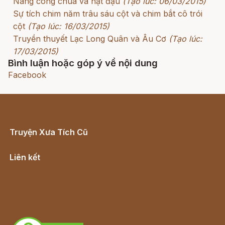
Nàng công chúa và hạt đậu
(Tạo lúc: 06/03/2015)
Sự tích chim năm trâu sáu cột và chim bắt cô trói
cột
(Tạo lúc: 16/03/2015)
Truyền thuyết Lạc Long Quân và Âu Cơ
(Tạo lúc:
17/03/2015)
Bình luận hoặc góp ý về nội dung
Facebook
Truyện Xưa Tích Cũ
Cổ tích Việt Nam
Liên kết
Lịch vạn niên
Hà Nội cũ - Món ngon Hà Nội
Truyện kiếm hiệp - Ngôn tình
Download - Tải Miễn Phí