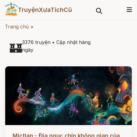
TruyệnXưaTíchCũ
Trang chủ
>
3376 truyện
•
Cập nhật hàng
🏰
ngày
Đọc ngay
Mictlan - Địa ngục chín không gian của