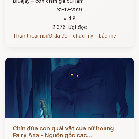
Bluejay – con chim giẻ cùi lam.
31-12-2019
⭐ 4.8
2,376 lượt đọc
Thần thoại người da đỏ - châu mỹ - bắc mỹ
Đọc ngay
Chín đứa con quái vật của nữ hoàng
Fairy Ana - Nguồn gốc các...