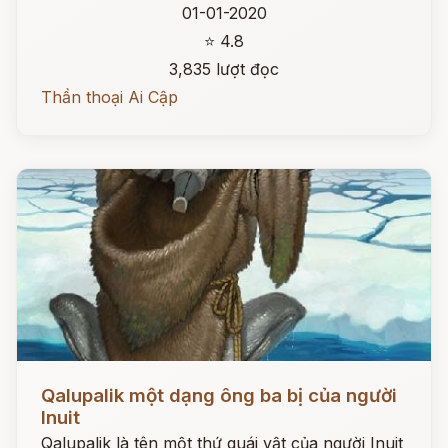
01-01-2020
⭐ 4.8
3,835 lượt đọc
Thần thoại Ai Cập
Đọc ngay
Qalupalik một dạng ông ba bị của người
Inuit
Qalupalik là tên một thứ quái vật của người Inuit