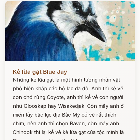
Đọc ngay
Kẻ lừa gạt Blue Jay
Những kẻ lừa gạt là một hình tượng nhân vật
phổ biến khắp các bộ lạc da đỏ. Anh thì kể về
con chó rừng Coyote, anh thì kể về con người
như Glooskap hay Wisakedjak. Còn mấy anh ở
miền tây bắc lục địa Bắc Mỹ có vẻ rất thích
chim, nên anh thì chọn Raven, còn mấy anh
Chinook thì lại kể về kẻ lừa gạt của tộc mình là