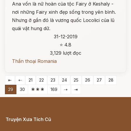
Ana vốn là nữ hoàn của tộc Fairy ở Keshaly -
nơi những Fairy xinh đẹp sống trong yên bình.
Nhưng ở gần đó là vương quốc Locolici của lũ
quái vật hung dữ.
31-12-2019
⭐ 4.8
3,129 lượt đọc
Thần thoại Romania
⇤
⇠
21
22
23
24
25
26
27
28
❀ ❀ ❀
29
30
169
⇢
⇥
Truyện Xưa Tích Cũ
Cổ tích Việt Nam