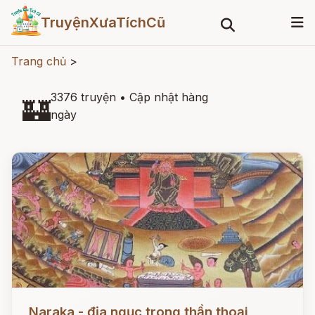
TruyệnXưaTíchCũ
Trang chủ
>
3376 truyện
•
Cập nhật hàng
🏰
ngày
Đọc ngay
Naraka - địa ngục trong thần thoại