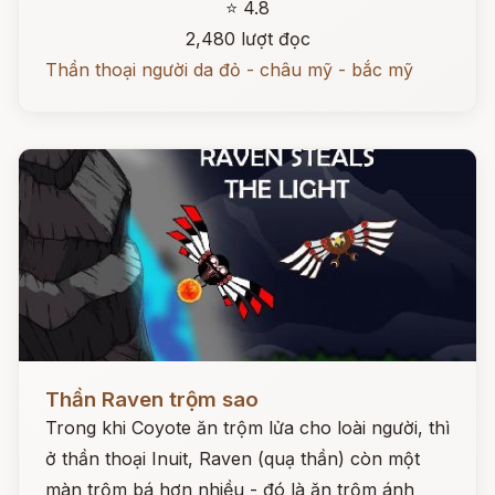
⭐ 4.8
2,480 lượt đọc
Thần thoại người da đỏ - châu mỹ - bắc mỹ
Đọc ngay
Thần Raven trộm sao
Trong khi Coyote ăn trộm lửa cho loài người, thì
ở thần thoại Inuit, Raven (quạ thần) còn một
màn trộm bá hơn nhiều - đó là ăn trộm ánh