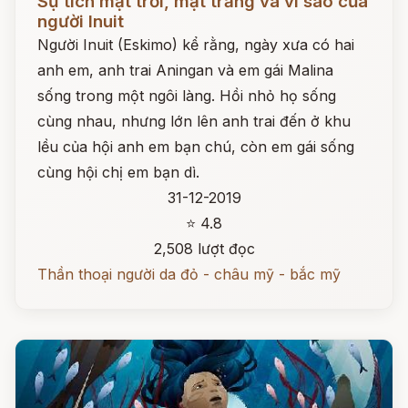
Sự tích mặt trời, mặt trăng và vì sao của
người Inuit
Người Inuit (Eskimo) kể rằng, ngày xưa có hai
anh em, anh trai Aningan và em gái Malina
sống trong một ngôi làng. Hồi nhỏ họ sống
cùng nhau, nhưng lớn lên anh trai đến ở khu
lều của hội anh em bạn chú, còn em gái sống
cùng hội chị em bạn dì.
31-12-2019
⭐ 4.8
2,508 lượt đọc
Thần thoại người da đỏ - châu mỹ - bắc mỹ