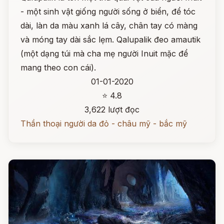
- một sinh vật giống người sống ở biển, để tóc
dài, làn da màu xanh lá cây, chân tay có màng
và móng tay dài sắc lẹm. Qalupalik đeo amautik
(một dạng túi mà cha mẹ người Inuit mặc để
mang theo con cái).
01-01-2020
⭐ 4.8
3,622 lượt đọc
Thần thoại người da đỏ - châu mỹ - bắc mỹ