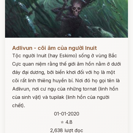
Đọc ngay
Adlivun - cõi âm của người Inuit
Tộc người Inuit (hay Eskimo) sống ở vùng Bắc
Cực quan niệm rằng thế giới âm hồn nằm ở dưới
đáy đại dương, bởi biển khơi đối với họ là một
cõi rất linh thiêng huyền bí. Nơi đó họ gọi tên là
Adlivun, nơi cư ngụ của những tornat (linh hồn
của sinh vật) và tupilak (linh hồn của người
chết).
01-01-2020
⭐ 4.8
2,638 lượt đọc