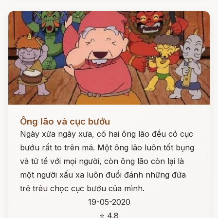
Đọc ngay
Ông lão và cục bướu
Ngày xửa ngày xưa, có hai ông lão đều có cục
bướu rất to trên má. Một ông lão luôn tốt bụng
và tử tế với mọi người, còn ông lão còn lại là
một người xấu xa luôn đuổi đánh những đứa
trẻ trêu chọc cục bướu của mình.
19-05-2020
⭐ 4.8