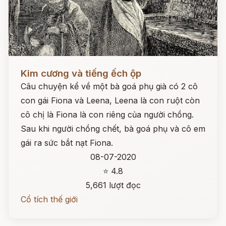
Đọc ngay
Kim cương và tiếng ếch ộp
Câu chuyện kể về một bà goá phụ già có 2 cô
con gái Fiona và Leena, Leena là con ruột còn
cô chị là Fiona là con riêng của người chồng.
Sau khi người chồng chết, bà goá phụ và cô em
gái ra sức bắt nạt Fiona.
08-07-2020
⭐ 4.8
5,661 lượt đọc
Cổ tích thế giới