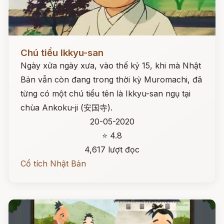
Đọc ngay
Chú tiểu Ikkyu-san
Ngày xửa ngày xưa, vào thế kỷ 15, khi mà Nhật
Bản vẫn còn đang trong thời kỳ Muromachi, đã
từng có một chú tiểu tên là Ikkyu-san ngụ tại
chùa Ankoku-ji (安国寺).
20-05-2020
⭐ 4.8
4,617 lượt đọc
Cổ tích Nhật Bản