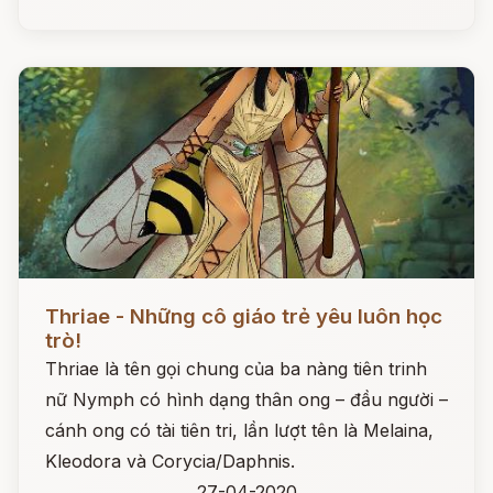
Đọc ngay
Thriae - Những cô giáo trẻ yêu luôn học
trò!
Thriae là tên gọi chung của ba nàng tiên trinh
nữ Nymph có hình dạng thân ong – đầu người –
cánh ong có tài tiên tri, lần lượt tên là Melaina,
Kleodora và Corycia/Daphnis.
27-04-2020