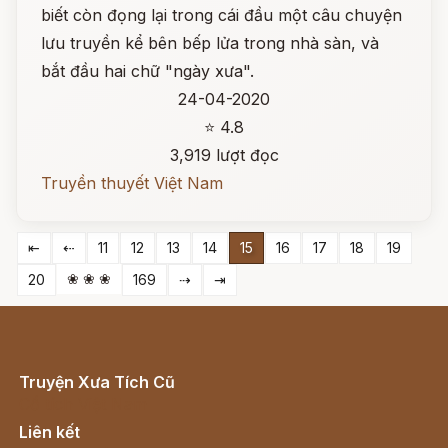
biết còn đọng lại trong cái đầu một câu chuyện
lưu truyền kể bên bếp lửa trong nhà sàn, và
bắt đầu hai chữ "ngày xưa".
24-04-2020
⭐ 4.8
3,919 lượt đọc
Truyền thuyết Việt Nam
⇤
⇠
11
12
13
14
15
16
17
18
19
❀ ❀ ❀
20
169
⇢
⇥
Truyện Xưa Tích Cũ
Cổ tích Việt Nam
Liên kết