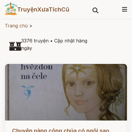
TruyệnXưaTíchCũ
Trang chủ
>
3376 truyện
•
Cập nhật hàng
🏰
ngày
Đọc ngay
Chuyện nàng công chúa có ngôi sao