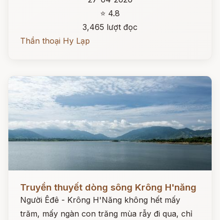
⭐ 4.8
3,465 lượt đọc
Thần thoại Hy Lạp
Đọc ngay
Truyền thuyết dòng sông Krông H'năng
Người Êđê - Krông H'Năng không hết mấy
trăm, mấy ngàn con trăng mùa rẫy đi qua, chỉ