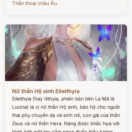
Thần thoại châu Âu
Đọc ngay
Nữ thần Hộ sinh Eileithyia
Eileithyia (hay Ilithyia, phiên bản bên La Mã là
Lucina) là vị nữ thần Hộ sinh, bảo hộ cho người
thai phụ chuyển dạ và sinh nở, con gái của thần
Zeus và nữ thần Hera. Nàng được khắc họa với
hình ảnh một tay cầm ngọn đuốc biểu tượng