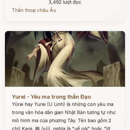
3,492 lượt đọc
Thần thoại châu Âu
Đọc ngay
Yurei - Yêu ma trong thần Đạo
Yūrei hay Yurei (U Linh) là những con yêu ma
trong văn hóa dân gian Nhật Bản tương tự như
mô hình ma của phương Tây. Tên bao gồm 2
chữ Kanji, 幽 (yū), nghĩa là "uể oải" hoặc "lờ