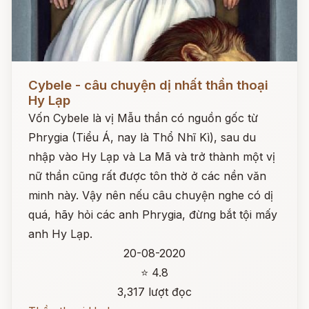
Đọc ngay
Cybele - câu chuyện dị nhất thần thoại
Hy Lạp
Vốn Cybele là vị Mẫu thần có nguồn gốc từ
Phrygia (Tiểu Á, nay là Thổ Nhĩ Kì), sau du
nhập vào Hy Lạp và La Mã và trở thành một vị
nữ thần cũng rất được tôn thờ ở các nền văn
minh này. Vậy nên nếu câu chuyện nghe có dị
quá, hãy hỏi các anh Phrygia, đừng bắt tội mấy
anh Hy Lạp.
20-08-2020
⭐ 4.8
3,317 lượt đọc