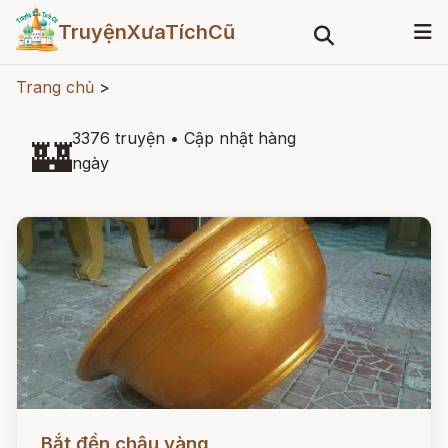
TruyệnXưaTíchCũ
Trang chủ
>
3376 truyện
•
Cập nhật hàng
🏰
ngày
Đọc ngay
Bắt đền chậu vàng