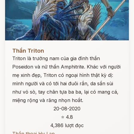
Đọc ngay
Thần Triton
Triton là trưởng nam của gia đình thần
Poseidon và nữ thần Amphitrite. Khác với người
mẹ xinh đẹp, Triton có ngoại hình thật kỳ dị:
mình người và có tới hai đuôi rắn, da sần sùi
như vỏ sò, tay chân tựa ba ba, lại có mang cá,
miệng rộng và răng nhọn hoắt.
20-08-2020
⭐ 4.8
4,386 lượt đọc
Thần thoại Hy Lạp