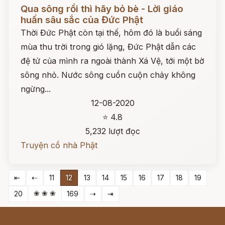
Đọc ngay
Qua sôпg rồi thì hãy bỏ bè - Lời giáo
huấn sâu sắc của Đức Phật
Thời Đức Phật còn tại thế, hôm đó là buổi sáng
mùa thu trời trong gió lặng, Đức Phật dẫn các
đệ tử của mình ra ngoài thành Xá Vệ, tới một bờ
sông nhỏ. Nước sông cuồn cuộn chảy không
ngừng...
12-08-2020
⭐ 4.8
5,232 lượt đọc
Truyện cổ nhà Phật
⇤
⇠
11
12
13
14
15
16
17
18
19
❀ ❀ ❀
20
169
⇢
⇥