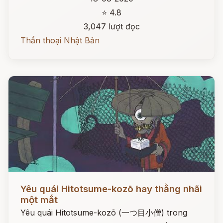
⭐ 4.8
3,047 lượt đọc
Thần thoại Nhật Bản
Đọc ngay
Yêu quái Hitotsume-kozō hay thằng nhãi
một mắt
Yêu quái Hitotsume-kozō (一つ目小僧) trong