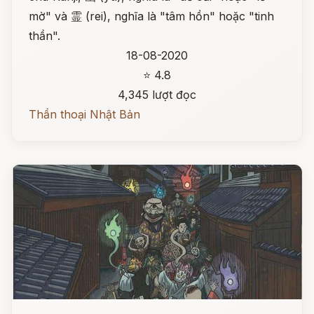
mờ" và 霊 (rei), nghĩa là "tâm hồn" hoặc "tinh
thần".
18-08-2020
⭐ 4.8
4,345 lượt đọc
Thần thoại Nhật Bản
Đọc ngay