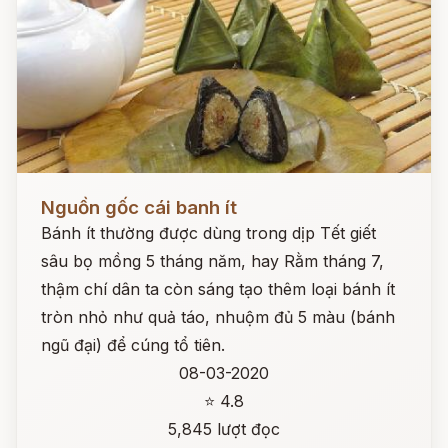
Đọc ngay
Nguồn gốc cái banh ít
Bánh ít thường được dùng trong dịp Tết giết
sâu bọ mồng 5 tháng năm, hay Rằm tháng 7,
thậm chí dân ta còn sáng tạo thêm loại bánh ít
tròn nhỏ như quả táo, nhuộm đủ 5 màu (bánh
ngũ đại) để cúng tổ tiên.
08-03-2020
⭐ 4.8
5,845 lượt đọc