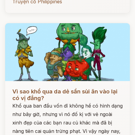
Truyện cổ Philippines
Đọc ngay
Vì sao khổ qua da dẻ sần sùi ăn vào lại
có vị đắng?
Khổ qua ban đầu vốn dĩ không hề có hình dạng
như bây giờ, nhưng vì nó đố kị với vẻ ngoài
xinh đẹp của các bạn rau củ khác mà đã bị
nàng tiên cai quản trừng phạt. Vì vậy ngày nay,