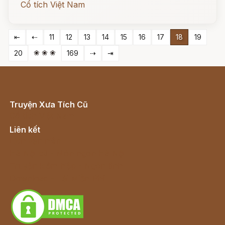
Cổ tích Việt Nam
⇤
⇠
11
12
13
14
15
16
17
18
19
❀ ❀ ❀
20
169
⇢
⇥
Truyện Xưa Tích Cũ
Cổ tích Việt Nam
Liên kết
Lịch vạn niên
Hà Nội cũ - Món ngon Hà Nội
Truyện kiếm hiệp - Ngôn tình
Download - Tải Miễn Phí