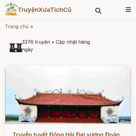
TruyệnXưaTíchCũ
Trang chủ
>
3376 truyện
•
Cập nhật hàng
🏰
ngày
Đọc ngay
Truyền tuyết Đông Hải Đại vương Đoàn