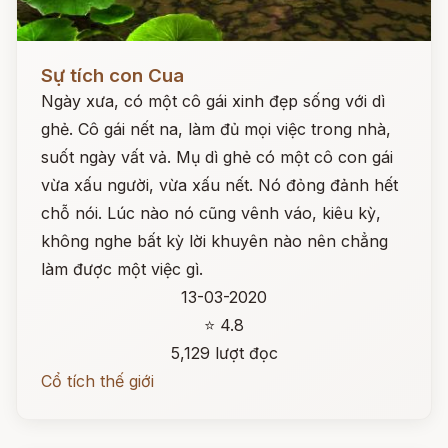
Đọc ngay
Sự tích con Cua
Ngày xưa, có một cô gái xinh đẹp sống với dì
ghẻ. Cô gái nết na, làm đủ mọi việc trong nhà,
suốt ngày vất vả. Mụ dì ghẻ có một cô con gái
vừa xấu người, vừa xấu nết. Nó đỏng đảnh hết
chỗ nói. Lúc nào nó cũng vênh váo, kiêu kỳ,
không nghe bất kỳ lời khuyên nào nên chẳng
làm được một việc gì.
13-03-2020
⭐ 4.8
5,129 lượt đọc
Cổ tích thế giới