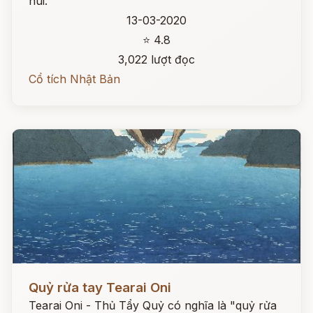
núi.
13-03-2020
⭐ 4.8
3,022 lượt đọc
Cổ tích Nhật Bản
Đọc ngay
Quỷ rửa tay Tearai Oni
Tearai Oni - Thủ Tẩy Quỷ có nghĩa là "quỷ rửa