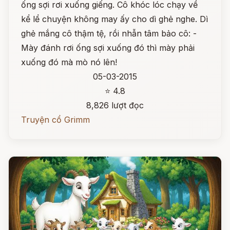
ống sợi rơi xuống giếng. Cô khóc lóc chạy về
kể lể chuyện không may ấy cho dì ghẻ nghe. Dì
ghẻ mắng cô thậm tệ, rồi nhẫn tâm bảo cô: -
Mày đánh rơi ống sợi xuống đó thì mày phải
xuống đó mà mò nó lên!
05-03-2015
⭐ 4.8
8,826 lượt đọc
Truyện cổ Grimm