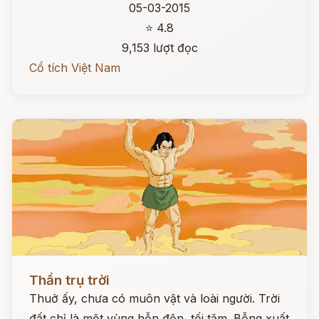
05-03-2015
⭐ 4.8
9,153 lượt đọc
Cổ tích Việt Nam
Đọc ngay
Thần trụ trời
Thuở ấy, chưa có muôn vật và loài người. Trời
đất chỉ là một vùng hỗn độn, tối tăm. Bỗng xuất