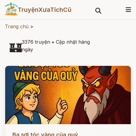
TruyệnXưaTíchCũ
Trang chủ
>
3376 truyện
•
Cập nhật hàng
🏰
ngày
Đọc ngay
Ba sợi tóc vàng của quỷ