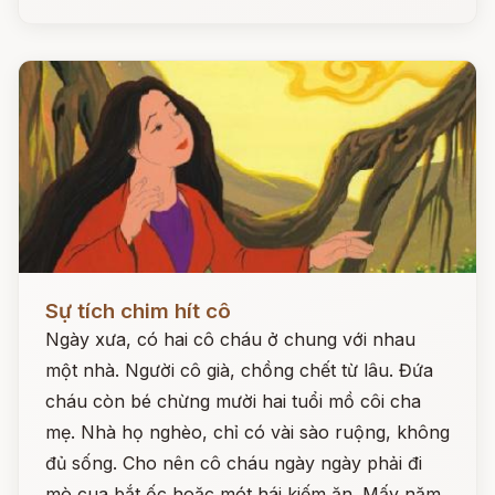
Đọc ngay
Sự tích chim hít cô
Ngày xưa, có hai cô cháu ở chung với nhau
một nhà. Người cô già, chồng chết từ lâu. Đứa
cháu còn bé chừng mười hai tuổi mồ côi cha
mẹ. Nhà họ nghèo, chỉ có vài sào ruộng, không
đủ sống. Cho nên cô cháu ngày ngày phải đi
mò cua bắt ốc hoặc mót hái kiếm ăn. Mấy năm