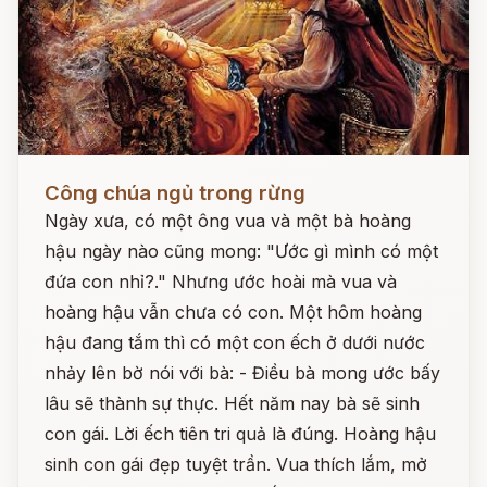
Đọc ngay
Công chúa ngủ trong rừng
Ngày xưa, có một ông vua và một bà hoàng
hậu ngày nào cũng mong: "Ước gì mình có một
đứa con nhỉ?." Nhưng ước hoài mà vua và
hoàng hậu vẫn chưa có con. Một hôm hoàng
hậu đang tắm thì có một con ếch ở dưới nước
nhảy lên bờ nói với bà: - Điều bà mong ước bấy
lâu sẽ thành sự thực. Hết năm nay bà sẽ sinh
con gái. Lời ếch tiên tri quả là đúng. Hoàng hậu
sinh con gái đẹp tuyệt trần. Vua thích lắm, mở