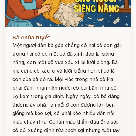
Đọc ngay
Bà chúa tuyết
Một người đàn bà góa chồng có hai cô con gái,
trong hai cô có một cô đã xinh đẹp lại siêng
năng, còn một cô vừa xấu xí lại lười biếng. Bà
mẹ cưng cô xấu xí và lười biếng hơn vì cô là
con của bà đẻ ra. Mọi việc trong nhà cô kia
phải đảm nhận nên người cô bụi bậm như cô
Lọ Lem trong gia đình. Ngày ngày, cô bé đáng
thương ấy phải ra ngồi ở con đường lớn bên
giếng mà kéo sợi, cô phải kéo nhiều đến nỗi
máu cháy rỉ ra. Có lần máu thấm đầu ống sợi,
cô cúi xuống định rửa sạch sợi nhưng tuột tay