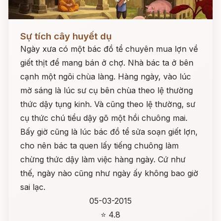
Đọc ngay
Sự tích cây huyết dụ
Ngày xưa có một bác đồ tể chuyên mua lợn về
giết thịt để mang bán ở chợ. Nhà bác ta ở bên
cạnh một ngôi chùa làng. Hàng ngày, vào lúc
mờ sáng là lúc sư cụ bên chùa theo lệ thường
thức dậy tụng kinh. Và cũng theo lệ thường, sư
cụ thức chú tiểu dậy gõ một hồi chuông mai.
Bấy giờ cũng là lúc bác đồ tể sửa soạn giết lợn,
cho nên bác ta quen lấy tiếng chuông làm
chừng thức dậy làm việc hàng ngày. Cứ như
thế, ngày nào cũng như ngày ấy không bao giờ
sai lạc.
05-03-2015
⭐ 4.8