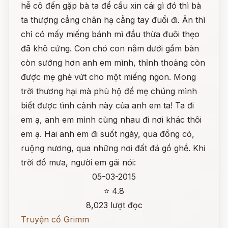
hễ cô đến gặp bà ta để cầu xin cái gì đó thì bà
ta thượng cẳng chân hạ cẳng tay đuổi đi. Ăn thì
chỉ có mấy miếng bánh mì đầu thừa đuôi thẹo
đã khô cứng. Con chó con nằm dưới gầm bàn
còn sướng hơn anh em mình, thỉnh thoảng còn
được mẹ ghẻ vứt cho một miếng ngon. Mong
trời thương hại mà phù hộ để mẹ chúng mình
biết được tình cảnh này của anh em ta! Ta đi
em ạ, anh em mình cùng nhau đi nơi khác thôi
em ạ. Hai anh em đi suốt ngày, qua đồng cỏ,
ruộng nương, qua những nơi đất đá gồ ghề. Khi
trời đổ mưa, người em gái nói:
05-03-2015
⭐ 4.8
8,023 lượt đọc
Truyện cổ Grimm