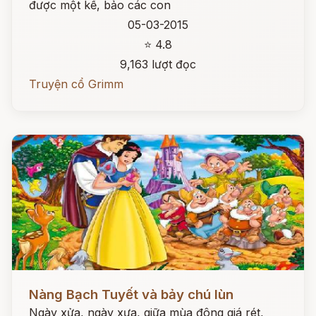
được một kế, bảo các con
05-03-2015
⭐ 4.8
9,163 lượt đọc
Truyện cổ Grimm
Đọc ngay
Nàng Bạch Tuyết và bảy chú lùn
Ngày xửa, ngày xưa, giữa mùa đông giá rét,