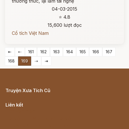
thường thức, lại lắm tài nghệ
04-03-2015
⭐ 4.8
15,600 lượt đọc
Cổ tích Việt Nam
⇤
⇠
161
162
163
164
165
166
167
168
169
⇢
⇥
Truyện Xưa Tích Cũ
Cổ tích Việt Nam
Liên kết
Lịch vạn niên
Hà Nội cũ - Món ngon Hà Nội
Truyện kiếm hiệp - Ngôn tình