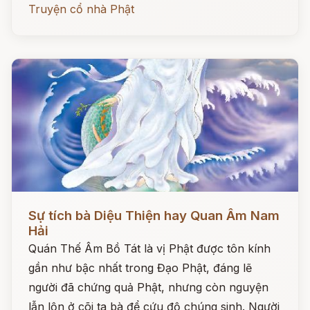
Truyện cổ nhà Phật
Đọc ngay
Sự tích bà Diệu Thiện hay Quan Âm Nam
Hải
Quán Thế Âm Bồ Tát là vị Phật được tôn kính
gần như bậc nhất trong Đạo Phật, đáng lẽ
người đã chứng quả Phật, nhưng còn nguyện
lẫn lộn ở cõi ta bà để cứu độ chúng sinh. Người