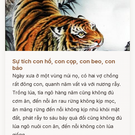
Đọc ngay
Sự tích con hổ, con cọp, con beo, con
báo
Ngày xưa ở một vùng núi nọ, có hai vợ chồng
rất đông con, quanh năm vất vả với nương rẫy.
Trồng lúa, tỉa ngô hàng năm cũng không đủ
cơm ăn, đến nỗi ăn rau rừng không kịp mọc,
ăn măng rừng đến nỗi không kịp nhú khỏi mặt
đất, phát rẫy to sáu bảy quả đồi cũng không đủ
lúa ngô nuôi con ăn, đến nỗi không còn lúa
giống.