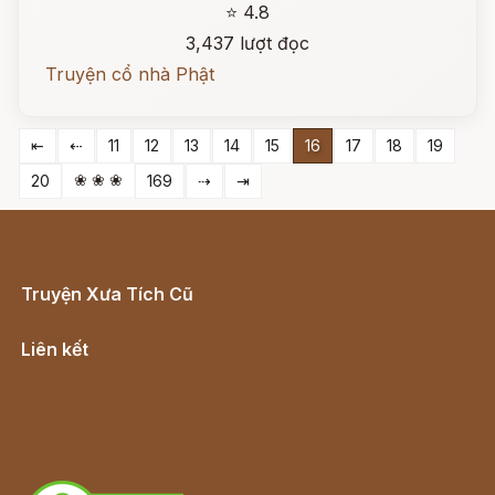
⭐ 4.8
3,437 lượt đọc
Truyện cổ nhà Phật
⇤
⇠
11
12
13
14
15
16
17
18
19
❀ ❀ ❀
20
169
⇢
⇥
Truyện Xưa Tích Cũ
Cổ tích Việt Nam
Liên kết
Lịch vạn niên
Hà Nội cũ - Món ngon Hà Nội
Truyện kiếm hiệp - Ngôn tình
Download - Tải Miễn Phí