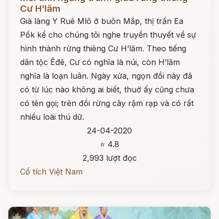
Cư H'lăm
Già làng Y Ruê Mlô ở buôn Mắp, thị trấn Ea
Pốk kể cho chúng tôi nghe truyền thuyết về sự
hình thành rừng thiêng Cư H’lăm. Theo tiếng
dân tộc Êđê, Cư có nghĩa là núi, còn H’lăm
nghĩa là loạn luân. Ngày xửa, ngọn đồi này đã
có từ lúc nào không ai biết, thuở ấy cũng chưa
có tên gọi; trên đồi rừng cây rậm rạp và có rất
nhiều loài thú dữ.
24-04-2020
⭐ 4.8
2,993 lượt đọc
Cổ tích Việt Nam