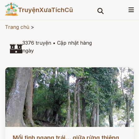
TruyệnXưaTíchCũ
Trang chủ
>
3376 truyện
•
Cập nhật hàng
🏰
ngày
Đọc ngay
Mối tình ngang trái... giữa rừng thiêng