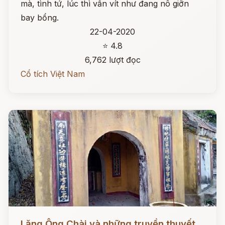
mà, tình tứ, lúc thì vấn vít như đang nô giỡn
bay bổng.
22-04-2020
⭐ 4.8
6,762 lượt đọc
Cổ tích Việt Nam
Đọc ngay
Lăng Ông Chài và những truyền thuyết