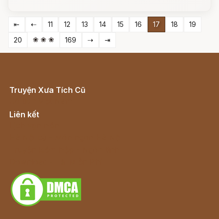
⇤
⇠
11
12
13
14
15
16
17
18
19
❀ ❀ ❀
20
169
⇢
⇥
Truyện Xưa Tích Cũ
Cổ tích Việt Nam
Liên kết
Lịch vạn niên
Hà Nội cũ - Món ngon Hà Nội
Truyện kiếm hiệp - Ngôn tình
Download - Tải Miễn Phí