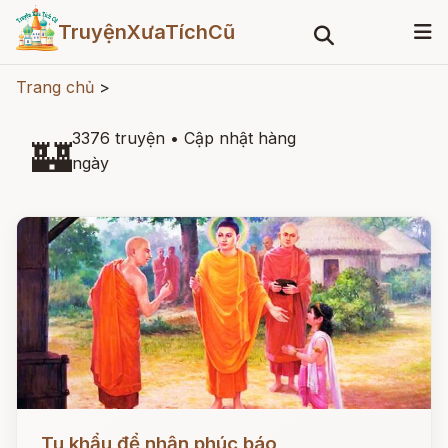
TruyệnXưaTíchCũ
Trang chủ
>
3376 truyện
•
Cập nhật hàng
🏰
ngày
Đọc ngay
Tu khẩu để nhận phúc báo