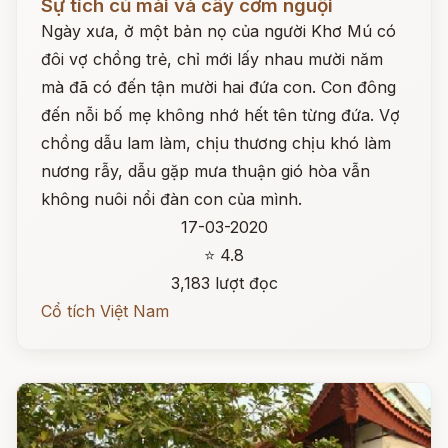
Sự tích củ mài và cây cơm nguội
Ngày xưa, ở một bản nọ của người Khơ Mú có
đôi vợ chồng trẻ, chỉ mới lấy nhau mười năm
mà đã có đến tận mười hai đứa con. Con đông
đến nỗi bố mẹ không nhớ hết tên từng đứa. Vợ
chồng dẫu lam làm, chịu thương chịu khó làm
nương rẫy, dẫu gặp mưa thuận gió hòa vẫn
không nuôi nổi đàn con của mình.
17-03-2020
⭐ 4.8
3,183 lượt đọc
Cổ tích Việt Nam