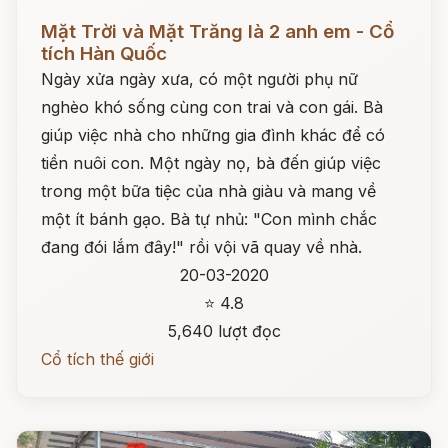
Đọc ngay
Mặt Trời và Mặt Trăng là 2 anh em - Cổ
tích Hàn Quốc
Ngày xửa ngày xưa, có một người phụ nữ
nghèo khó sống cùng con trai và con gái. Bà
giúp việc nhà cho những gia đình khác để có
tiền nuôi con. Một ngày nọ, bà đến giúp việc
trong một bữa tiệc của nhà giàu và mang về
một ít bánh gạo. Bà tự nhủ: "Con mình chắc
đang đói lắm đây!" rồi vội vã quay về nhà.
20-03-2020
⭐ 4.8
5,640 lượt đọc
Cổ tích thế giới