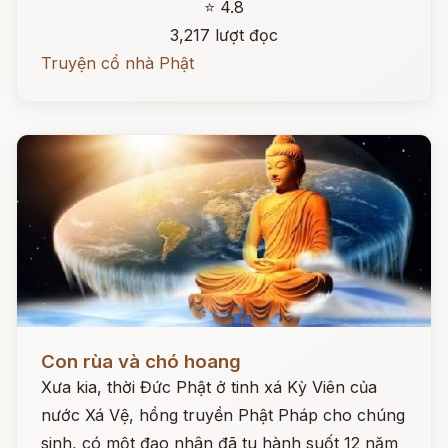
⭐ 4.8
3,217 lượt đọc
Truyện cổ nhà Phật
Đọc ngay
Con rùa và chó hoang
Xưa kia, thời Đức Phật ở tinh xá Kỳ Viên của
nước Xá Vệ, hồng truyền Phật Pháp cho chúng
sinh, có một đạo nhân đã tu hành suốt 12 năm