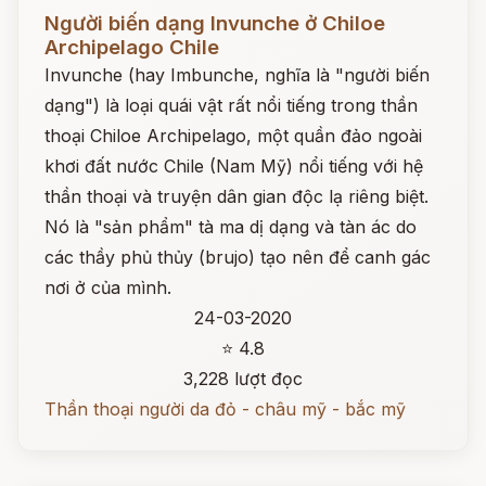
Đọc ngay
Người biến dạng Invunche ở Chiloe
Archipelago Chile
Invunche (hay Imbunche, nghĩa là "người biến
dạng") là loại quái vật rất nổi tiếng trong thần
thoại Chiloe Archipelago, một quần đảo ngoài
khơi đất nước Chile (Nam Mỹ) nổi tiếng với hệ
thần thoại và truyện dân gian độc lạ riêng biệt.
Nó là "sản phẩm" tà ma dị dạng và tàn ác do
các thầy phủ thủy (brujo) tạo nên để canh gác
nơi ở của mình.
24-03-2020
⭐ 4.8
3,228 lượt đọc
Thần thoại người da đỏ - châu mỹ - bắc mỹ