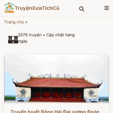
TruyệnXưaTíchCũ
Trang chủ
>
3376 truyện
•
Cập nhật hàng
🏰
ngày
Đọc ngay
Truyền tuyết Đông Hải Đại vương Đoàn