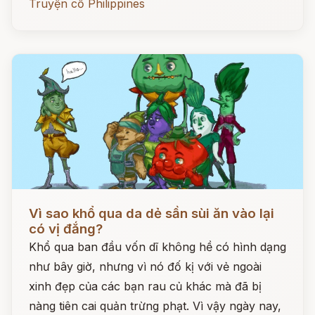
Truyện cổ Philippines
Đọc ngay
Vì sao khổ qua da dẻ sần sùi ăn vào lại
có vị đắng?
Khổ qua ban đầu vốn dĩ không hề có hình dạng
như bây giờ, nhưng vì nó đố kị với vẻ ngoài
xinh đẹp của các bạn rau củ khác mà đã bị
nàng tiên cai quản trừng phạt. Vì vậy ngày nay,