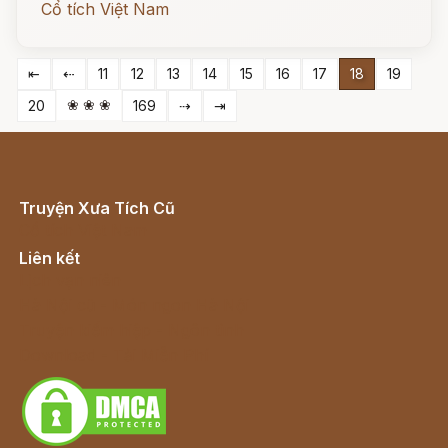
Cổ tích Việt Nam
⇤
⇠
11
12
13
14
15
16
17
18
19
❀ ❀ ❀
20
169
⇢
⇥
Truyện Xưa Tích Cũ
Cổ tích Việt Nam
Liên kết
Lịch vạn niên
Hà Nội cũ - Món ngon Hà Nội
Truyện kiếm hiệp - Ngôn tình
Download - Tải Miễn Phí