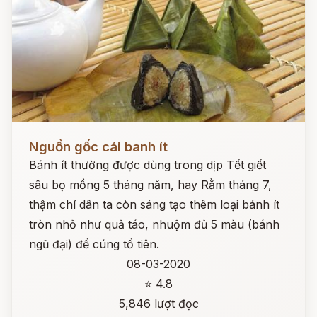
Đọc ngay
Nguồn gốc cái banh ít
Bánh ít thường được dùng trong dịp Tết giết
sâu bọ mồng 5 tháng năm, hay Rằm tháng 7,
thậm chí dân ta còn sáng tạo thêm loại bánh ít
tròn nhỏ như quả táo, nhuộm đủ 5 màu (bánh
ngũ đại) để cúng tổ tiên.
08-03-2020
⭐ 4.8
5,846 lượt đọc