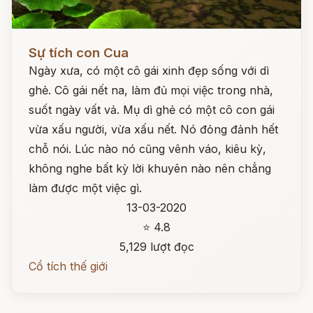
Đọc ngay
Sự tích con Cua
Ngày xưa, có một cô gái xinh đẹp sống với dì
ghẻ. Cô gái nết na, làm đủ mọi việc trong nhà,
suốt ngày vất vả. Mụ dì ghẻ có một cô con gái
vừa xấu người, vừa xấu nết. Nó đỏng đảnh hết
chỗ nói. Lúc nào nó cũng vênh váo, kiêu kỳ,
không nghe bất kỳ lời khuyên nào nên chẳng
làm được một việc gì.
13-03-2020
⭐ 4.8
5,129 lượt đọc
Cổ tích thế giới