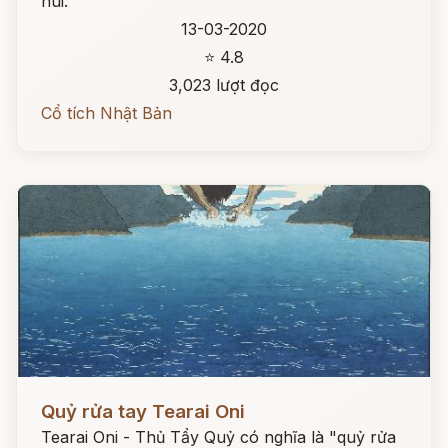
núi.
13-03-2020
⭐ 4.8
3,023 lượt đọc
Cổ tích Nhật Bản
Đọc ngay
Quỷ rửa tay Tearai Oni
Tearai Oni - Thủ Tẩy Quỷ có nghĩa là "quỷ rửa