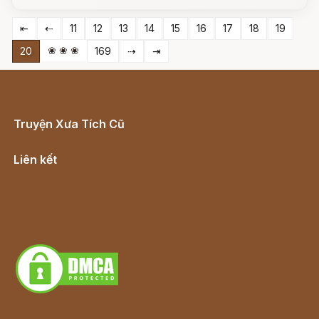
⇤
⇠
11
12
13
14
15
16
17
18
19
❀ ❀ ❀
20
169
⇢
⇥
Truyện Xưa Tích Cũ
Cổ tích Việt Nam
Liên kết
Lịch vạn niên
Hà Nội cũ - Món ngon Hà Nội
Truyện kiếm hiệp - Ngôn tình
Download - Tải Miễn Phí