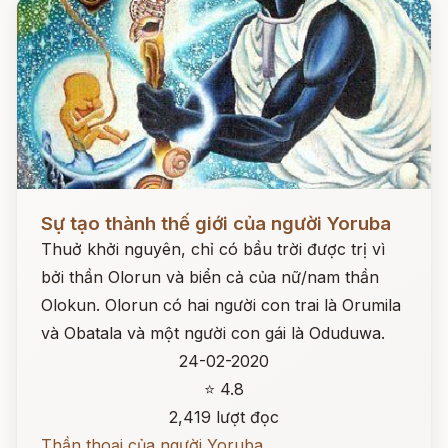
Đọc ngay
Sự tạo thành thế giới của người Yoruba
Thuở khởi nguyên, chỉ có bầu trời được trị vì
bởi thần Olorun và biển cả của nữ/nam thần
Olokun. Olorun có hai người con trai là Orumila
và Obatala và một người con gái là Oduduwa.
24-02-2020
⭐ 4.8
2,419 lượt đọc
Thần thoại của người Yoruba