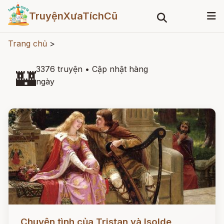
TruyệnXưaTíchCũ
Trang chủ
>
3376 truyện
•
Cập nhật hàng
🏰
ngày
Đọc ngay
Chuyện tình của Tristan và Isolde