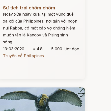
ọc ngay
Sự tích trái chôm chôm
Ngày xửa ngày xưa, tại một vùng quê
xa xôi của Philippines, nơi gần với ngọn
núi Rabba, có một cặp vợ chồng hiếm
muộn tên là Kandoy và Pising sinh
sống.
13-03-2020
⭐ 4.8
5,090 lượt đọc
Truyện cổ Philippines