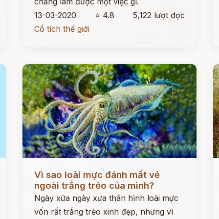
chẳng làm được một việc gì.
13-03-2020
⭐ 4.8
5,122 lượt đọc
Cổ tích thế giới
Đọc ngay
Đ
Vì sao loài mực đánh mất vẻ
ngoài trắng trẻo của mình?
Ngày xửa ngày xưa thân hình loài mực
vốn rất trắng trẻo xinh đẹp, nhưng vì