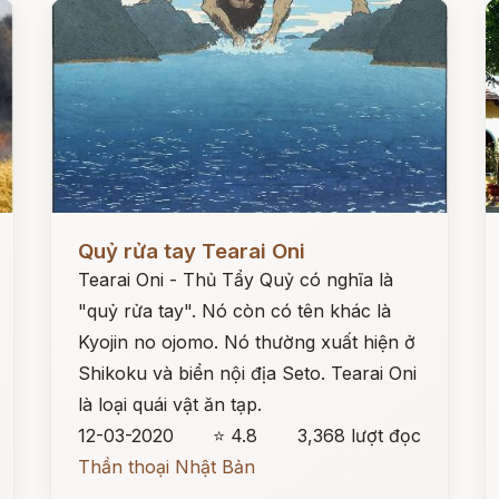
Đọc ngay
Đ
Quỷ rửa tay Tearai Oni
Tearai Oni - Thủ Tẩy Quỷ có nghĩa là
"quỷ rửa tay". Nó còn có tên khác là
Kyojin no ojomo. Nó thường xuất hiện ở
Shikoku và biển nội địa Seto. Tearai Oni
là loại quái vật ăn tạp.
12-03-2020
⭐ 4.8
3,368 lượt đọc
Thần thoại Nhật Bản