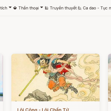
🞃
🞃
tích
🔱
Thần thoại
🕌
Truyền thuyết
🙋
Ca dao - Tục 
Đọc ngay
Đ
Lôi Công - Lôi Chấn Tử