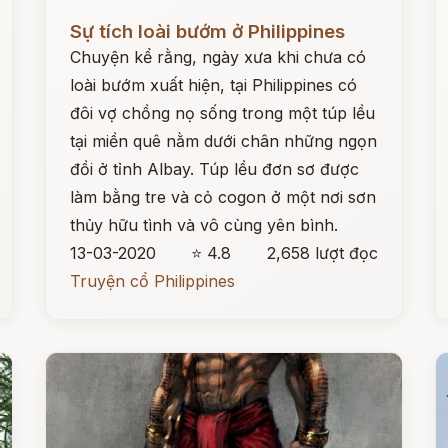
Đọc ngay
Đ
Sự tích loài bướm ở Philippines
Chuyện kể rằng, ngày xưa khi chưa có
loài bướm xuất hiện, tại Philippines có
đôi vợ chồng nọ sống trong một túp lều
tại miền quê nằm dưới chân những ngọn
đồi ở tỉnh Albay. Túp lều đơn sơ được
làm bằng tre và cỏ cogon ở một nơi sơn
thủy hữu tình và vô cùng yên bình.
13-03-2020
⭐ 4.8
2,658 lượt đọc
Truyện cổ Philippines