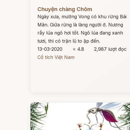
Đọc ngay
Chuyện chàng Chôm
Ngày xưa, mường Vong có khu rừng Bái
Mân. Giữa rừng là làng người ở. Nương
rẫy lúa ngô hơi tốt. Ngô lúa đang xanh
tươi, thì có trận lũ to ập đến.
13-03-2020
⭐ 4.8
2,987 lượt đọc
Cổ tích Việt Nam