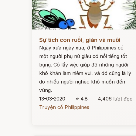
Đọc ngay
Sự tích con ruồi, gián và muỗi
Ngày xửa ngày xưa, ở Philippines có
một người phụ nữ giàu có nổi tiếng tốt
bụng. Cô lấy việc giúp đỡ những người
khó khăn làm niềm vui, và đó cũng là lý
do nhiều người nghèo khổ muốn đến
vùng.
13-03-2020
⭐ 4.8
4,406 lượt đọc
Truyện cổ Philippines