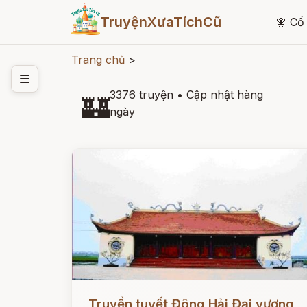
TruyệnXưaTíchCũ
🧚
Cổ 
Trang chủ
>
3376 truyện
•
Cập nhật hàng
🏰
ngày
Đọc ngay
Truyền tuyết Đông Hải Đại vương