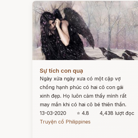
Đọc ngay
Sự tích con quạ
Ngày xửa ngày xưa có một cặp vợ
chồng hạnh phúc có hai cô con gái
xinh đẹp. Họ luôn cảm thấy mình rất
may mắn khi có hai cô bé thiên thần.
13-03-2020
⭐ 4.8
4,438 lượt đọc
Truyện cổ Philippines