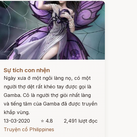
ọc ngay
Sự tích con nhện
Ngày xưa ở một ngôi làng nọ, có một
người thợ dệt rất khéo tay được gọi là
Gamba. Cô là người thợ giỏi nhất làng
và tiếng tăm của Gamba đã được truyền
khắp vùng.
13-03-2020
⭐ 4.8
2,491 lượt đọc
Truyện cổ Philippines