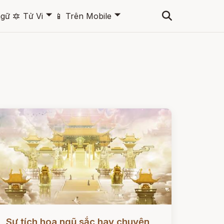
🞃
🞃
ngữ
🔯
Tử Vi
📱
Trên Mobile
ọc ngay
Sự tích hoa ngũ sắc hay chuyện