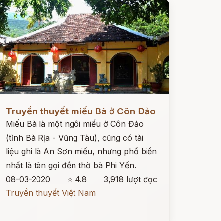
ọc ngay
Truyền thuyết miếu Bà ở Côn Đảo
Miếu Bà là một ngôi miếu ở Côn Đảo
(tỉnh Bà Rịa - Vũng Tàu), cũng có tài
liệu ghi là An Sơn miếu, nhưng phổ biến
nhất là tên gọi đền thờ bà Phi Yến.
08-03-2020
⭐ 4.8
3,918 lượt đọc
Truyền thuyết Việt Nam