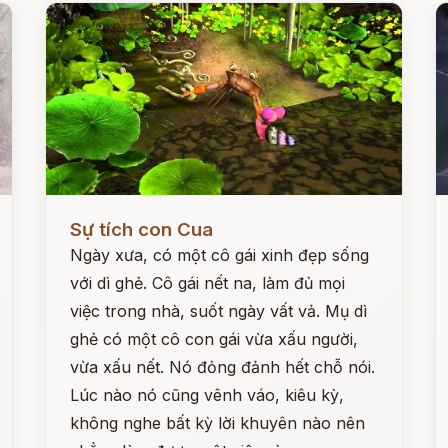
Đọc ngay
Đ
Sự tích con Cua
Ngày xưa, có một cô gái xinh đẹp sống
với dì ghẻ. Cô gái nết na, làm đủ mọi
việc trong nhà, suốt ngày vất vả. Mụ dì
ghẻ có một cô con gái vừa xấu người,
vừa xấu nết. Nó đỏng đảnh hết chỗ nói.
Lúc nào nó cũng vênh váo, kiêu kỳ,
không nghe bất kỳ lời khuyên nào nên