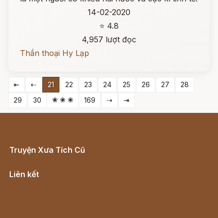
14-02-2020
⭐ 4.8
4,957 lượt đọc
Thần thoại Hy Lạp
⇤
⇠
21
22
23
24
25
26
27
28
❀ ❀ ❀
29
30
169
⇢
⇥
Truyện Xưa Tích Cũ
Cổ tích Việt Nam
Liên kết
Lịch vạn niên
Hà Nội cũ - Món ngon Hà Nội
Truyện kiếm hiệp - Ngôn tình