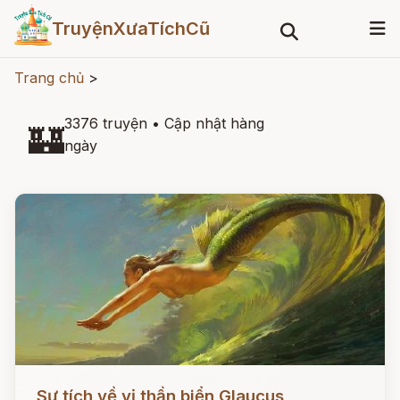
TruyệnXưaTíchCũ
Trang chủ
>
3376 truyện
•
Cập nhật hàng
🏰
ngày
Đọc ngay
Sự tích về vị thần biển Glaucus