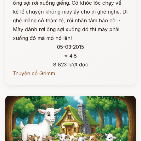
ống sợi rơi xuống giếng. Cô khóc lóc chạy về
kể lể chuyện không may ấy cho dì ghẻ nghe. Dì
ghẻ mắng cô thậm tệ, rồi nhẫn tâm bảo cô: -
Mày đánh rơi ống sợi xuống đó thì mày phải
xuống đó mà mò nó lên!
05-03-2015
⭐ 4.8
8,823 lượt đọc
Truyện cổ Grimm