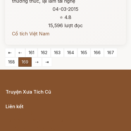
thường thức, lại lắm tài nghệ
04-03-2015
⭐ 4.8
15,596 lượt đọc
Cổ tích Việt Nam
⇤
⇠
161
162
163
164
165
166
167
168
169
⇢
⇥
Truyện Xưa Tích Cũ
Cổ tích Việt Nam
Liên kết
Lịch vạn niên
Hà Nội cũ - Món ngon Hà Nội
Truyện kiếm hiệp - Ngôn tình