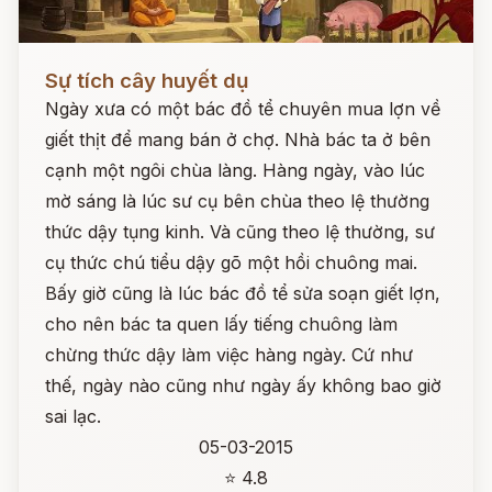
Đọc ngay
Sự tích cây huyết dụ
Ngày xưa có một bác đồ tể chuyên mua lợn về
giết thịt để mang bán ở chợ. Nhà bác ta ở bên
cạnh một ngôi chùa làng. Hàng ngày, vào lúc
mờ sáng là lúc sư cụ bên chùa theo lệ thường
thức dậy tụng kinh. Và cũng theo lệ thường, sư
cụ thức chú tiểu dậy gõ một hồi chuông mai.
Bấy giờ cũng là lúc bác đồ tể sửa soạn giết lợn,
cho nên bác ta quen lấy tiếng chuông làm
chừng thức dậy làm việc hàng ngày. Cứ như
thế, ngày nào cũng như ngày ấy không bao giờ
sai lạc.
05-03-2015
⭐ 4.8