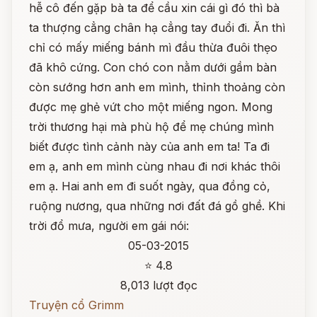
hễ cô đến gặp bà ta để cầu xin cái gì đó thì bà
ta thượng cẳng chân hạ cẳng tay đuổi đi. Ăn thì
chỉ có mấy miếng bánh mì đầu thừa đuôi thẹo
đã khô cứng. Con chó con nằm dưới gầm bàn
còn sướng hơn anh em mình, thỉnh thoảng còn
được mẹ ghẻ vứt cho một miếng ngon. Mong
trời thương hại mà phù hộ để mẹ chúng mình
biết được tình cảnh này của anh em ta! Ta đi
em ạ, anh em mình cùng nhau đi nơi khác thôi
em ạ. Hai anh em đi suốt ngày, qua đồng cỏ,
ruộng nương, qua những nơi đất đá gồ ghề. Khi
trời đổ mưa, người em gái nói:
05-03-2015
⭐ 4.8
8,013 lượt đọc
Truyện cổ Grimm