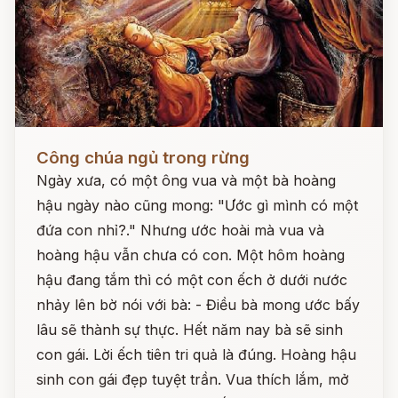
Đọc ngay
Công chúa ngủ trong rừng
Ngày xưa, có một ông vua và một bà hoàng
hậu ngày nào cũng mong: "Ước gì mình có một
đứa con nhỉ?." Nhưng ước hoài mà vua và
hoàng hậu vẫn chưa có con. Một hôm hoàng
hậu đang tắm thì có một con ếch ở dưới nước
nhảy lên bờ nói với bà: - Điều bà mong ước bấy
lâu sẽ thành sự thực. Hết năm nay bà sẽ sinh
con gái. Lời ếch tiên tri quả là đúng. Hoàng hậu
sinh con gái đẹp tuyệt trần. Vua thích lắm, mở