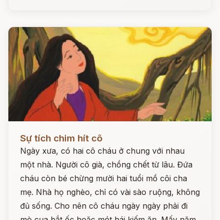
Đọc ngay
Sự tích chim hít cô
Ngày xưa, có hai cô cháu ở chung với nhau
một nhà. Người cô già, chồng chết từ lâu. Đứa
cháu còn bé chừng mười hai tuổi mồ côi cha
mẹ. Nhà họ nghèo, chỉ có vài sào ruộng, không
đủ sống. Cho nên cô cháu ngày ngày phải đi
mò cua bắt ốc hoặc mót hái kiếm ăn. Mấy năm