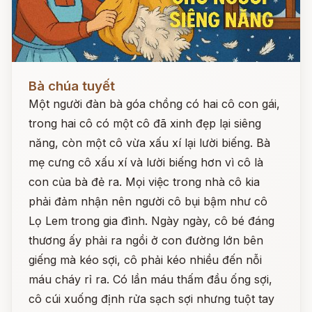
Đọc ngay
Bà chúa tuyết
Một người đàn bà góa chồng có hai cô con gái,
trong hai cô có một cô đã xinh đẹp lại siêng
năng, còn một cô vừa xấu xí lại lười biếng. Bà
mẹ cưng cô xấu xí và lười biếng hơn vì cô là
con của bà đẻ ra. Mọi việc trong nhà cô kia
phải đảm nhận nên người cô bụi bậm như cô
Lọ Lem trong gia đình. Ngày ngày, cô bé đáng
thương ấy phải ra ngồi ở con đường lớn bên
giếng mà kéo sợi, cô phải kéo nhiều đến nỗi
máu cháy rỉ ra. Có lần máu thấm đầu ống sợi,
cô cúi xuống định rửa sạch sợi nhưng tuột tay