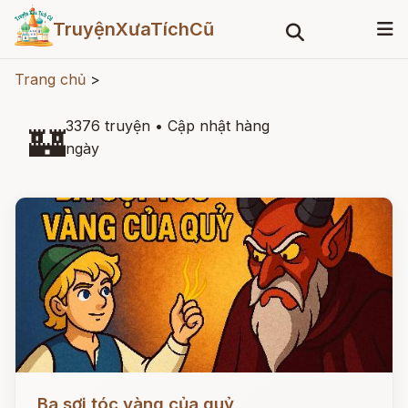
TruyệnXưaTíchCũ
Trang chủ
>
3376 truyện
•
Cập nhật hàng
🏰
ngày
Đọc ngay
Ba sợi tóc vàng của quỷ