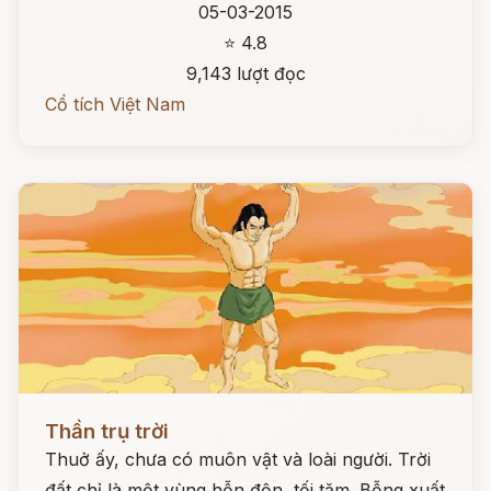
05-03-2015
⭐ 4.8
9,143 lượt đọc
Cổ tích Việt Nam
Đọc ngay
Thần trụ trời
Thuở ấy, chưa có muôn vật và loài người. Trời
đất chỉ là một vùng hỗn độn, tối tăm. Bỗng xuất