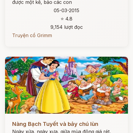
được một kế, bảo các con
05-03-2015
⭐ 4.8
9,154 lượt đọc
Truyện cổ Grimm
Đọc ngay
Nàng Bạch Tuyết và bảy chú lùn
Ngày xửa, ngày xưa, giữa mùa đông giá rét,