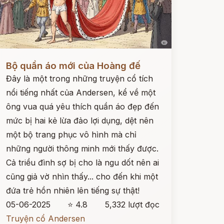
ọc ngay
Bộ quần áo mới của Hoàng đế
Đây là một trong những truyện cổ tích
nổi tiếng nhất của Andersen, kể về một
ông vua quá yêu thích quần áo đẹp đến
mức bị hai kẻ lừa đảo lợi dụng, dệt nên
một bộ trang phục vô hình mà chỉ
những người thông minh mới thấy được.
Cả triều đình sợ bị cho là ngu dốt nên ai
cũng giả vờ nhìn thấy... cho đến khi một
đứa trẻ hồn nhiên lên tiếng sự thật!
05-06-2025
⭐ 4.8
5,332 lượt đọc
Truyện cổ Andersen