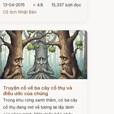
13-04-2015
⭐ 4.8
15,337 lượt đọc
Cổ tích Nhật Bản
ọc ngay
Truyện cổ về ba cây cổ thụ và
điều ước của chúng
Trong khu rừng xanh thẳm, có ba cây
cổ thụ đang mơ về tương lai lấp lánh