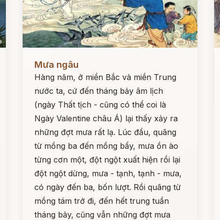
Đọc ngay
Đ
Mưa ngâu
Hàng năm, ở miền Bắc và miền Trung
nước ta, cứ đến tháng bảy âm lịch
(ngày Thất tịch - cũng có thể coi là
Ngày Valentine châu Á) lại thấy xảy ra
những đợt mưa rất lạ. Lúc đầu, quãng
từ mồng ba đến mồng bẩy, mưa ồn ào
từng cơn một, đột ngột xuất hiện rồi lại
đột ngột dừng, mưa - tạnh, tạnh - mưa,
có ngày đến ba, bốn lượt. Rồi quãng từ
mồng tám trở đi, đến hết trung tuần
tháng bảy, cũng vẫn những đợt mưa