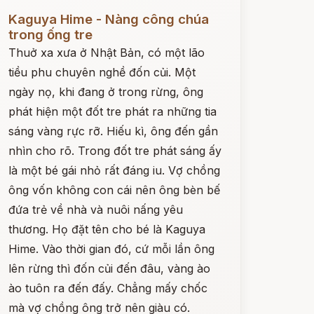
ọc ngay
Kaguya Hime - Nàng công chúa
trong ống tre
Thuở xa xưa ở Nhật Bản, có một lão
tiều phu chuyên nghề đốn củi. Một
ngày nọ, khi đang ở trong rừng, ông
phát hiện một đốt tre phát ra những tia
sáng vàng rực rỡ. Hiếu kì, ông đến gần
nhìn cho rõ. Trong đốt tre phát sáng ấy
là một bé gái nhỏ rất đáng iu. Vợ chồng
ông vốn không con cái nên ông bèn bế
đứa trẻ về nhà và nuôi nấng yêu
thương. Họ đặt tên cho bé là Kaguya
Hime. Vào thời gian đó, cứ mỗi lần ông
lên rừng thì đốn củi đến đâu, vàng ào
ào tuôn ra đến đấy. Chẳng mấy chốc
mà vợ chồng ông trở nên giàu có.