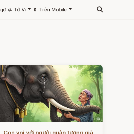
🞃
🞃
ngữ
🔯
Tử Vi
📱
Trên Mobile
ọc ngay
Con voi với người quản tượng già