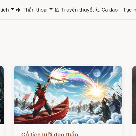
🞃
🞃
tích
🔱
Thần thoại
🕌
Truyền thuyết
🙋
Ca dao - Tục 
Đọc ngay
Đ
Cổ tích lưỡi dao thần