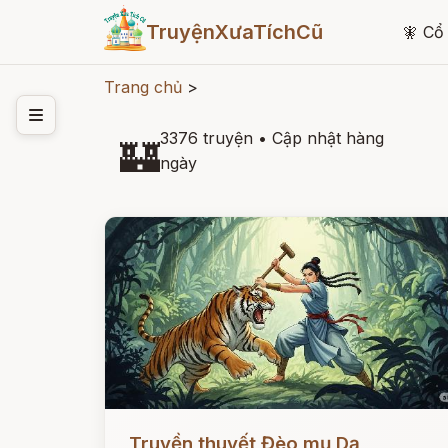
TruyệnXưaTíchCũ
🧚
Cổ 
Trang chủ
>
3376 truyện
•
Cập nhật hàng
🏰
ngày
Đọc ngay
Truyền thuyết Đèo mụ Dạ