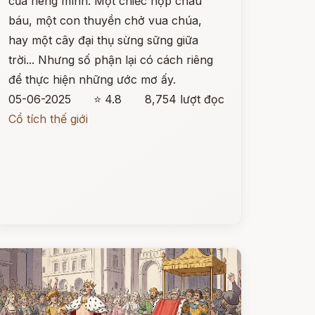
của riêng mình. Một chiếc hộp châu
báu, một con thuyền chở vua chúa,
hay một cây đại thụ sừng sững giữa
trời... Nhưng số phận lại có cách riêng
để thực hiện những ước mơ ấy.
05-06-2025
⭐ 4.8
8,754 lượt đọc
Cổ tích thế giới