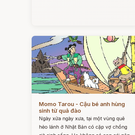
Đọc ngay
Momo Tarou - Cậu bé anh hùng
sinh từ quả đào
Ngày xửa ngày xưa, tại một vùng quê
hẻo lánh ở Nhật Bản có cặp vợ chồng