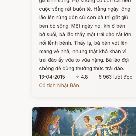
già sinh sống. Họ không có con cái nên
cuộc sống rất buồn tẻ. Hằng ngày, ông
lão lên rừng đốn củi còn bà thì giặt giũ
bên bờ sông. Một ngày nọ, khi ở bên
bờ suối, bà lão thấy một trái đào rất lớn
nổi lềnh bềnh. Thấy lạ, bà bèn vớt lên
mang về nhà, nhưng thật khó khăn vì
trái đào ấy vừa to vừa nặng. Bà lão đợi
chồng để cùng thưởng thức trái đào.
13-04-2015
⭐ 4.8
6,963 lượt đọc
Cổ tích Nhật Bản