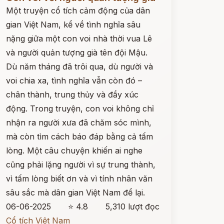
Một truyện cổ tích cảm động của dân
gian Việt Nam, kể về tình nghĩa sâu
nặng giữa một con voi nhà thời vua Lê
và người quản tượng già tên đội Mậu.
Dù năm tháng đã trôi qua, dù người và
voi chia xa, tình nghĩa vẫn còn đó –
chân thành, trung thủy và đầy xúc
động. Trong truyện, con voi không chỉ
nhận ra người xưa đã chăm sóc mình,
mà còn tìm cách báo đáp bằng cả tấm
lòng. Một câu chuyện khiến ai nghe
cũng phải lặng người vì sự trung thành,
vì tấm lòng biết ơn và vì tính nhân văn
sâu sắc mà dân gian Việt Nam để lại.
06-06-2025
⭐ 4.8
5,310 lượt đọc
Cổ tích Việt Nam