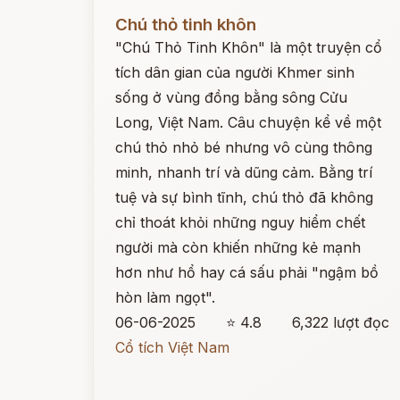
Đọc ngay
Chú thỏ tinh khôn
"Chú Thỏ Tinh Khôn" là một truyện cổ
tích dân gian của người Khmer sinh
sống ở vùng đồng bằng sông Cửu
Long, Việt Nam. Câu chuyện kể về một
chú thỏ nhỏ bé nhưng vô cùng thông
minh, nhanh trí và dũng cảm. Bằng trí
tuệ và sự bình tĩnh, chú thỏ đã không
chỉ thoát khỏi những nguy hiểm chết
người mà còn khiến những kẻ mạnh
hơn như hổ hay cá sấu phải "ngậm bồ
hòn làm ngọt".
06-06-2025
⭐ 4.8
6,322 lượt đọc
Cổ tích Việt Nam