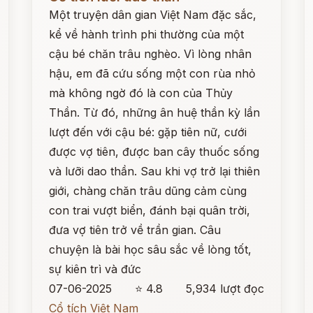
Một truyện dân gian Việt Nam đặc sắc,
kể về hành trình phi thường của một
cậu bé chăn trâu nghèo. Vì lòng nhân
hậu, em đã cứu sống một con rùa nhỏ
mà không ngờ đó là con của Thủy
Thần. Từ đó, những ân huệ thần kỳ lần
lượt đến với cậu bé: gặp tiên nữ, cưới
được vợ tiên, được ban cây thuốc sống
và lưỡi dao thần. Sau khi vợ trở lại thiên
giới, chàng chăn trâu dũng cảm cùng
con trai vượt biển, đánh bại quân trời,
đưa vợ tiên trở về trần gian. Câu
chuyện là bài học sâu sắc về lòng tốt,
sự kiên trì và đức
07-06-2025
⭐ 4.8
5,934 lượt đọc
Cổ tích Việt Nam