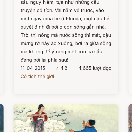
sấu nguy hiểm, tựa như những câu
truyện cổ tích. Vài năm về trước, vào
một ngày mùa hè ở Florida, một cậu bé
quyết định đi bơi ở con sông gần nhà.
Trời thì nóng mà nước sông thì mát, cậu
mừng rỡ hãy ào xuống, bơi ra giữa sông
mà không để ý rằng một con cá sấu
đang bơi lại phía sau!
11-04-2015
⭐ 4.8
4,665 lượt đọc
Cổ tích thế giới