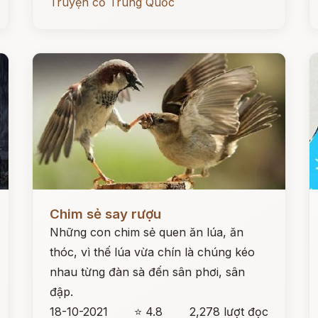
Truyện cổ Trung Quốc
Đọc ngay
Đ
Chim sẻ say rượu
Những con chim sẻ quen ăn lúa, ăn
thóc, vì thế lúa vừa chín là chúng kéo
nhau từng đàn sà đến sân phơi, sân
đập.
18-10-2021
⭐ 4.8
2,278 lượt đọc