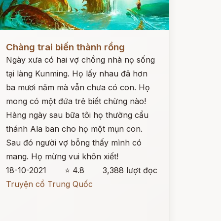
ọc ngay
Chàng trai biến thành rồng
Ngày xưa có hai vợ chồng nhà nọ sống
tại làng Kunming. Họ lấy nhau đã hơn
ba mươi năm mà vẫn chưa có con. Họ
mong có một đứa trẻ biết chừng nào!
Hàng ngày sau bữa tôi họ thường cẩu
thánh Ala ban cho họ một mụn con.
Sau đó người vợ bỗng thấy mình có
mang. Họ mừng vui khôn xiết!
18-10-2021
⭐ 4.8
3,388 lượt đọc
Truyện cổ Trung Quốc