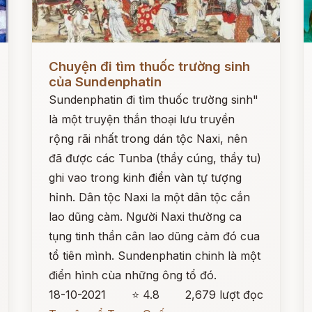
Đọc ngay
Đ
Chuyện đi tìm thuốc trường sinh
của Sundenphatin
Sundenphatin đi tìm thuốc trường sinh"
là một truyện thắn thoại lưu truyền
rộng rãi nhất trong dán tộc Naxi, nên
đã được các Tunba (thầy cúng, thầy tu)
ghi vao trong kinh điển vàn tự tượng
hỉnh. Dân tộc Naxi la một dân tộc cắn
lao dũng càm. Người Naxi thường ca
tụng tinh thần cân lao dũng cảm đó cua
tổ tiên mình. Sundenphatin chinh là một
điển hình cùa những ông tổ đó.
18-10-2021
⭐ 4.8
2,679 lượt đọc