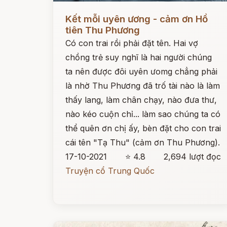
Đọc ngay
Kết mỗi uyên ương - cảm ơn Hồ
tiên Thu Phương
Có con trai rồi phải đặt tên. Hai vợ
chồng trẻ suy nghĩ là hai người chúng
ta nên được đôi uyên ưomg chẳng phải
là nhờ Thu Phương đã trố tài nào là làm
thấy lang, làm chân chạy, nào đưa thư,
nào kéo cuộn chỉ... làm sao chúng ta có
thể quên ơn chị ấy, bèn đặt cho con trai
cái tên "Tạ Thu" (cảm ơn Thu Phương).
17-10-2021
⭐ 4.8
2,694 lượt đọc
Truyện cổ Trung Quốc