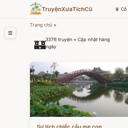
TruyệnXưaTíchCũ
🧚
Cổ 
Trang chủ
>
3376 truyện
•
Cập nhật hàng
🏰
ngày
Đọc ngay
Sự tích chiếc cầu mẹ con