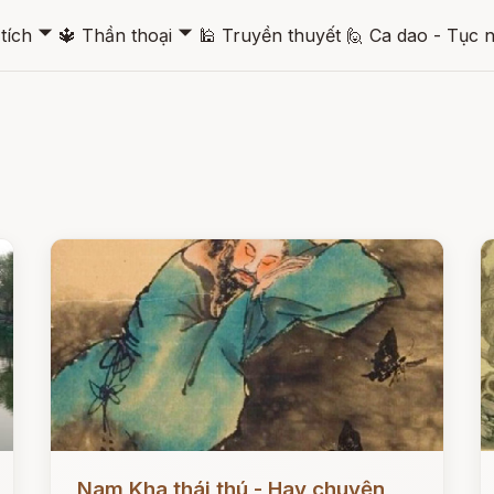
🞃
🞃
tích
🔱
Thần thoại
🕌
Truyền thuyết
🙋
Ca dao - Tục 
Đọc ngay
Đ
Nam Kha thái thú - Hay chuyện