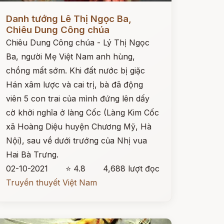
ọc ngay
Danh tướng Lê Thị Ngọc Ba,
Chiêu Dung Công chúa
Chiêu Dung Công chúa - Lý Thị Ngọc
Ba, người Mẹ Việt Nam anh hùng,
chồng mất sớm. Khi đất nước bị giặc
Hán xâm lược và cai trị, bà đã động
viên 5 con trai của mình đứng lên dấy
cờ khởi nghĩa ở làng Cốc (Làng Kim Cốc
xã Hoàng Diệu huyện Chương Mỹ, Hà
Nội), sau về dưới trướng của Nhị vua
Hai Bà Trưng.
02-10-2021
⭐ 4.8
4,688 lượt đọc
Truyền thuyết Việt Nam