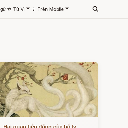
🞃
🞃
ngữ
🔯
Tử Vi
📱
Trên Mobile
ọc ngay
Hai quan tiền đồng của hồ ly