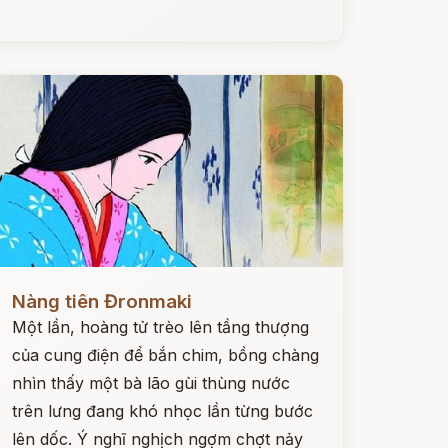
ọc ngay
Nàng tiên Đronmaki
Một lần, hoàng tử trèo lên tầng thượng
của cung điện để bắn chim, bồng chàng
nhìn thấy một bà lão gùi thùng nước
trên lưng đang khó nhọc lần từng bước
lên dốc. Ý nghĩ nghịch ngợm chợt nảy