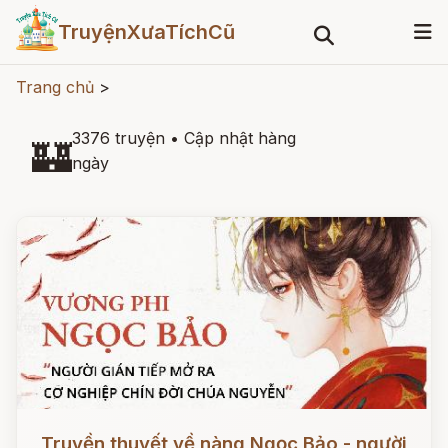
TruyệnXưaTíchCũ
Trang chủ
>
3376 truyện
•
Cập nhật hàng
🏰
ngày
Đọc ngay
Truyền thuyết về nàng Ngọc Bảo - người