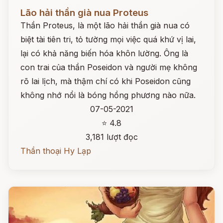
Đọc ngay
Lão hải thần già nua Proteus
Thần Proteus, là một lão hải thần già nua có
biệt tài tiên tri, tỏ tường mọi việc quá khứ vị lai,
lại có khả năng biến hóa khôn lường. Ông là
con trai của thần Poseidon và người mẹ không
rõ lai lịch, mà thậm chí có khi Poseidon cũng
không nhớ nổi là bóng hồng phương nào nữa.
07-05-2021
⭐ 4.8
3,181 lượt đọc
Thần thoại Hy Lạp