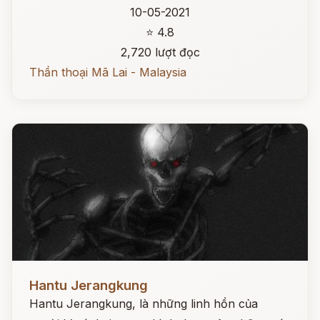
10-05-2021
⭐ 4.8
2,720 lượt đọc
Thần thoại Mã Lai - Malaysia
Đọc ngay
Hantu Jerangkung
Hantu Jerangkung, là những linh hồn của