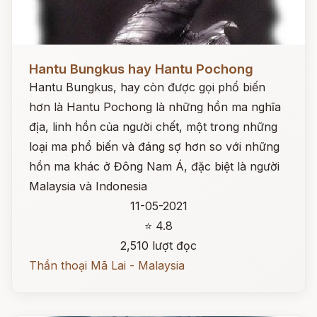
Đọc ngay
Hantu Bungkus hay Hantu Pochong
Hantu Bungkus, hay còn được gọi phổ biến
hơn là Hantu Pochong là những hồn ma nghĩa
địa, linh hồn của người chết, một trong những
loại ma phổ biến và đáng sợ hơn so với những
hồn ma khác ở Đông Nam Á, đặc biệt là người
Malaysia và Indonesia
11-05-2021
⭐ 4.8
2,510 lượt đọc
Thần thoại Mã Lai - Malaysia