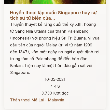
Đọc ngay
Huyền thoại lập quốc Singapore hay sự
tích sư tử biển của...
Truyền thuyết kể rằng cuối thế kỷ XIII, hoàng
tử Sang Nila Utama của thành Palembang
(Indonesia) với phong hiệu Sri Tri Buana, vị vua
đầu tiên của người Malay (trị vì từ năm 1299
đến 1347), vào một ngày nọ ngài quyết định rời
trung tâm cổ Palembang để đến hòn đảo
Bintain, hiện nay là một hòn đảo gần sát với
Singapore.
10-05-2021
⭐ 4.8
3,730 lượt đọc
Thần thoại Mã Lai - Malaysia