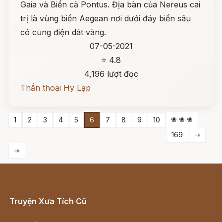
Gaia và Biển cả Pontus. Địa bàn của Nereus cai
trị là vùng biển Aegean nơi dưới đáy biển sâu
có cung điện dát vàng.
07-05-2021
⭐ 4.8
4,196 lượt đọc
Thần thoại Hy Lạp
❀ ❀ ❀
1
2
3
4
5
6
7
8
9
10
169
⇢
⇥
Truyện Xưa Tích Cũ
Cổ tích Việt Nam