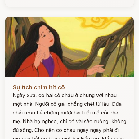
Đọc ngay
Sự tích chim hít cô
Ngày xưa, có hai cô cháu ở chung với nhau
một nhà. Người cô già, chồng chết từ lâu. Đứa
cháu còn bé chừng mười hai tuổi mồ côi cha
mẹ. Nhà họ nghèo, chỉ có vài sào ruộng, không
đủ sống. Cho nên cô cháu ngày ngày phải đi
mò cua bắt ốc hoặc mót hái kiếm ăn. Mấy năm