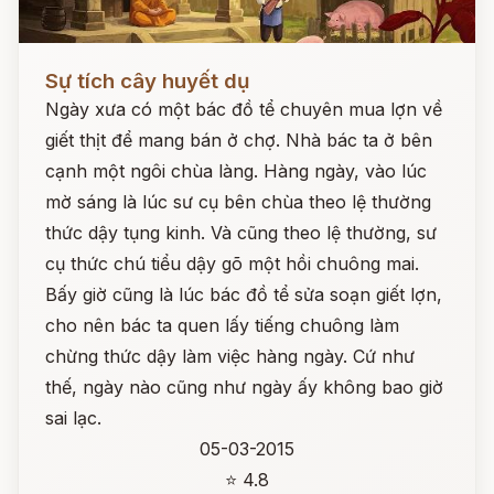
Đọc ngay
Sự tích cây huyết dụ
Ngày xưa có một bác đồ tể chuyên mua lợn về
giết thịt để mang bán ở chợ. Nhà bác ta ở bên
cạnh một ngôi chùa làng. Hàng ngày, vào lúc
mờ sáng là lúc sư cụ bên chùa theo lệ thường
thức dậy tụng kinh. Và cũng theo lệ thường, sư
cụ thức chú tiểu dậy gõ một hồi chuông mai.
Bấy giờ cũng là lúc bác đồ tể sửa soạn giết lợn,
cho nên bác ta quen lấy tiếng chuông làm
chừng thức dậy làm việc hàng ngày. Cứ như
thế, ngày nào cũng như ngày ấy không bao giờ
sai lạc.
05-03-2015
⭐ 4.8