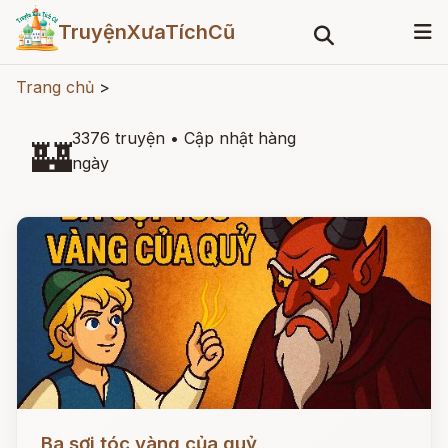
TruyệnXưaTíchCũ
Trang chủ
>
3376 truyện
•
Cập nhật hàng
🏰
ngày
Đọc ngay
Ba sợi tóc vàng của quỷ