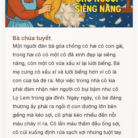
Đọc ngay
Bà chúa tuyết
Một người đàn bà góa chồng có hai cô con gái,
trong hai cô có một cô đã xinh đẹp lại siêng
năng, còn một cô vừa xấu xí lại lười biếng. Bà
mẹ cưng cô xấu xí và lười biếng hơn vì cô là
con của bà đẻ ra. Mọi việc trong nhà cô kia
phải đảm nhận nên người cô bụi bậm như cô
Lọ Lem trong gia đình. Ngày ngày, cô bé đáng
thương ấy phải ra ngồi ở con đường lớn bên
giếng mà kéo sợi, cô phải kéo nhiều đến nỗi
máu cháy rỉ ra. Có lần máu thấm đầu ống sợi,
cô cúi xuống định rửa sạch sợi nhưng tuột tay