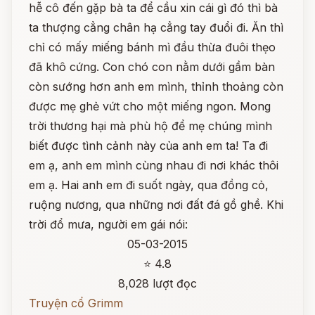
hễ cô đến gặp bà ta để cầu xin cái gì đó thì bà
ta thượng cẳng chân hạ cẳng tay đuổi đi. Ăn thì
chỉ có mấy miếng bánh mì đầu thừa đuôi thẹo
đã khô cứng. Con chó con nằm dưới gầm bàn
còn sướng hơn anh em mình, thỉnh thoảng còn
được mẹ ghẻ vứt cho một miếng ngon. Mong
trời thương hại mà phù hộ để mẹ chúng mình
biết được tình cảnh này của anh em ta! Ta đi
em ạ, anh em mình cùng nhau đi nơi khác thôi
em ạ. Hai anh em đi suốt ngày, qua đồng cỏ,
ruộng nương, qua những nơi đất đá gồ ghề. Khi
trời đổ mưa, người em gái nói:
05-03-2015
⭐ 4.8
8,028 lượt đọc
Truyện cổ Grimm