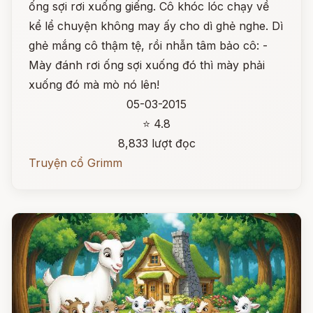
ống sợi rơi xuống giếng. Cô khóc lóc chạy về
kể lể chuyện không may ấy cho dì ghẻ nghe. Dì
ghẻ mắng cô thậm tệ, rồi nhẫn tâm bảo cô: -
Mày đánh rơi ống sợi xuống đó thì mày phải
xuống đó mà mò nó lên!
05-03-2015
⭐ 4.8
8,833 lượt đọc
Truyện cổ Grimm