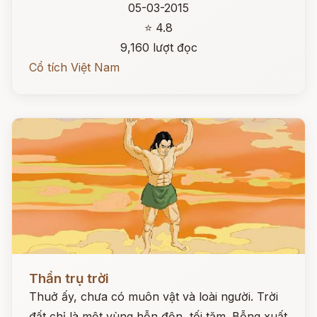
05-03-2015
⭐ 4.8
9,160 lượt đọc
Cổ tích Việt Nam
Đọc ngay
Thần trụ trời
Thuở ấy, chưa có muôn vật và loài người. Trời
đất chỉ là một vùng hỗn độn, tối tăm. Bỗng xuất