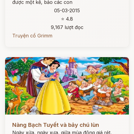
được một kế, bảo các con
05-03-2015
⭐ 4.8
9,167 lượt đọc
Truyện cổ Grimm
Đọc ngay
Nàng Bạch Tuyết và bảy chú lùn
Ngày xửa, ngày xưa, giữa mùa đông giá rét,