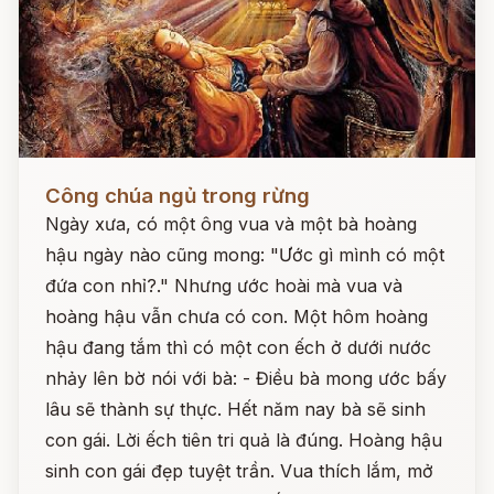
Đọc ngay
Công chúa ngủ trong rừng
Ngày xưa, có một ông vua và một bà hoàng
hậu ngày nào cũng mong: "Ước gì mình có một
đứa con nhỉ?." Nhưng ước hoài mà vua và
hoàng hậu vẫn chưa có con. Một hôm hoàng
hậu đang tắm thì có một con ếch ở dưới nước
nhảy lên bờ nói với bà: - Điều bà mong ước bấy
lâu sẽ thành sự thực. Hết năm nay bà sẽ sinh
con gái. Lời ếch tiên tri quả là đúng. Hoàng hậu
sinh con gái đẹp tuyệt trần. Vua thích lắm, mở