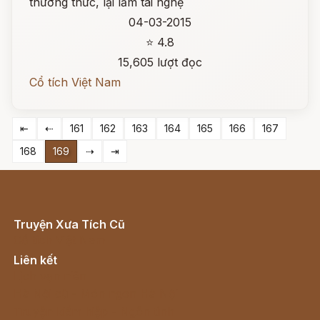
thường thức, lại lắm tài nghệ
04-03-2015
⭐ 4.8
15,605 lượt đọc
Cổ tích Việt Nam
⇤
⇠
161
162
163
164
165
166
167
168
169
⇢
⇥
Truyện Xưa Tích Cũ
Cổ tích Việt Nam
Liên kết
Lịch vạn niên
Hà Nội cũ - Món ngon Hà Nội
Truyện kiếm hiệp - Ngôn tình