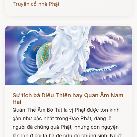
Truyện cổ nhà Phật
Đọc ngay
Sự tích bà Diệu Thiện hay Quan Âm Nam
Hải
Quán Thế Âm Bồ Tát là vị Phật được tôn kính
gần như bậc nhất trong Đạo Phật, đáng lẽ
người đã chứng quả Phật, nhưng còn nguyện
lẫn lộn ở cõi ta bà để cứu độ chúng sinh. Người