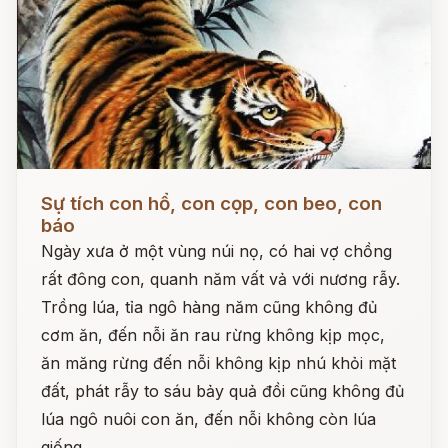
Đọc ngay
Sự tích con hổ, con cọp, con beo, con
báo
Ngày xưa ở một vùng núi nọ, có hai vợ chồng
rất đông con, quanh năm vất vả với nương rẫy.
Trồng lúa, tỉa ngô hàng năm cũng không đủ
cơm ăn, đến nỗi ăn rau rừng không kịp mọc,
ăn măng rừng đến nỗi không kịp nhú khỏi mặt
đất, phát rẫy to sáu bảy quả đồi cũng không đủ
lúa ngô nuôi con ăn, đến nỗi không còn lúa
giống.