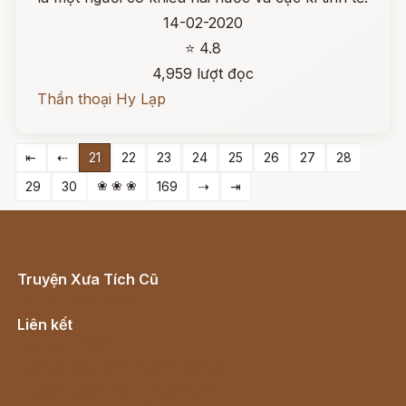
14-02-2020
⭐ 4.8
4,959 lượt đọc
Thần thoại Hy Lạp
⇤
⇠
21
22
23
24
25
26
27
28
❀ ❀ ❀
29
30
169
⇢
⇥
Truyện Xưa Tích Cũ
Cổ tích Việt Nam
Liên kết
Lịch vạn niên
Hà Nội cũ - Món ngon Hà Nội
Truyện kiếm hiệp - Ngôn tình