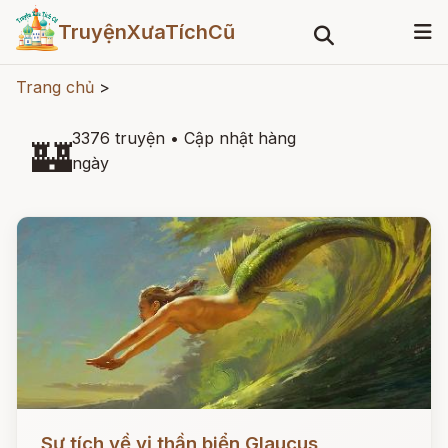
TruyệnXưaTíchCũ
Trang chủ
>
3376 truyện
•
Cập nhật hàng
🏰
ngày
Đọc ngay
Sự tích về vị thần biển Glaucus