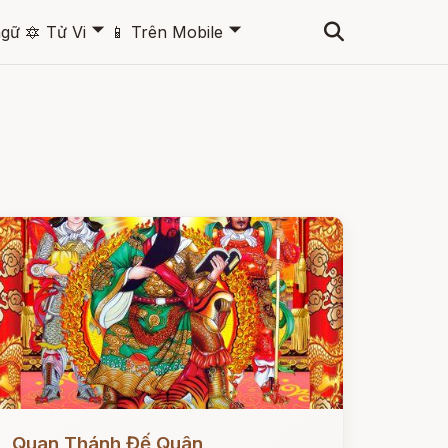
🞃
🞃
ngữ
🔯
Tử Vi
📱
Trên Mobile
ọc ngay
Quan Thánh Đế Quân