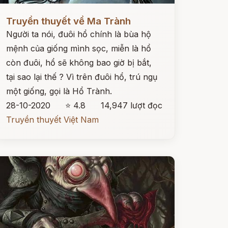
ọc ngay
Truyền thuyết về Ma Trành
Người ta nói, đuôi hổ chính là bùa hộ
mệnh của giống mình sọc, miễn là hổ
còn đuôi, hổ sẽ không bao giờ bị bắt,
tại sao lại thế ? Vì trên đuôi hổ, trú ngụ
một giống, gọi là Hổ Trành.
28-10-2020
⭐ 4.8
14,947 lượt đọc
Truyền thuyết Việt Nam