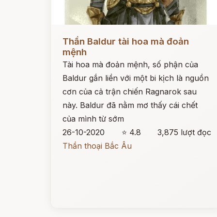
Đọc ngay
Thần Baldur tài hoa mà đoản
mệnh
Tài hoa mà đoản mệnh, số phận của
Baldur gắn liền với một bi kịch là nguồn
cơn của cả trận chiến Ragnarok sau
này. Baldur đã nằm mơ thấy cái chết
của mình từ sớm
26-10-2020
⭐ 4.8
3,875 lượt đọc
Thần thoại Bắc Âu