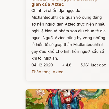
gian của Aztec
Chính vì chốn địa ngục do
Mictlantecuhtli cai quản vô cùng đáng
sợ nên người dân Aztec thực hiện nhiều
nghi lễ hiến tế nhằm xoa dịu chúa tể địa
ngục. Người Aztec cũng hy vọng những
lễ hiến tế sẽ giúp thần Mictlantecuhtli ít
gây đau khổ cho linh hồn người xấu số
khi tới Mictlan.
04-12-2020
⭐ 4.8
5,181 lượt đọc
Thần thoại Aztec