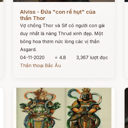
Đọc ngay
Đ
Alviss - Đứa "con rể hụt" của
thần Thor
Vợ chồng Thor và Sif có người con gái
duy nhất là nàng Thrud xinh đẹp. Một
bông hoa thơm nức lòng các vị thần
Asgard.
04-11-2020
⭐ 4.8
3,367 lượt đọc
Thần thoại Bắc Âu