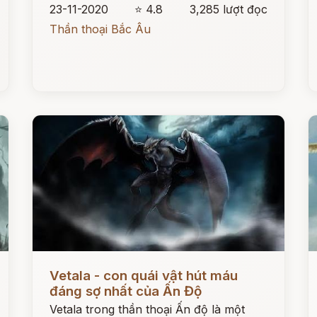
23-11-2020
⭐ 4.8
3,285 lượt đọc
Thần thoại Bắc Âu
Đọc ngay
Đ
Vetala - con quái vật hút máu
đáng sợ nhất của Ấn Độ
Vetala trong thần thoại Ấn độ là một