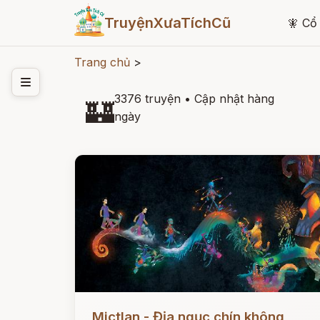
TruyệnXưaTíchCũ
🧚
Cổ 
Trang chủ
>
3376 truyện
•
Cập nhật hàng
🏰
ngày
Đọc ngay
Mictlan - Địa ngục chín không