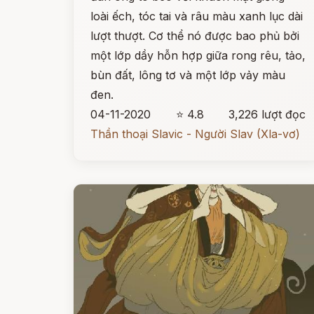
loài ếch, tóc tai và râu màu xanh lục dài
lượt thượt. Cơ thể nó được bao phủ bởi
một lớp dầy hỗn hợp giữa rong rêu, tảo,
bùn đất, lông tơ và một lớp vảy màu
đen.
04-11-2020
⭐ 4.8
3,226 lượt đọc
Thần thoại Slavic - Người Slav (Xla-vơ)