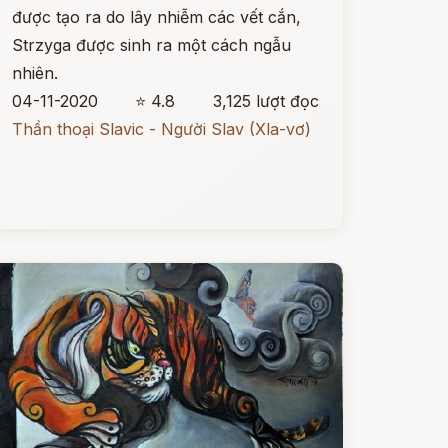
được tạo ra do lây nhiễm các vết cắn,
Strzyga được sinh ra một cách ngẫu
nhiên.
04-11-2020
⭐ 4.8
3,125 lượt đọc
Thần thoại Slavic - Người Slav (Xla-vơ)