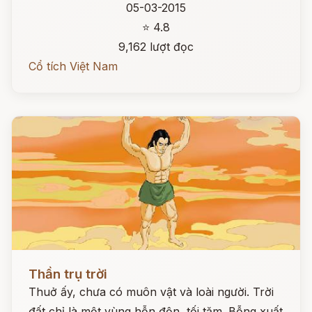
05-03-2015
⭐ 4.8
9,162 lượt đọc
Cổ tích Việt Nam
Đọc ngay
Thần trụ trời
Thuở ấy, chưa có muôn vật và loài người. Trời
đất chỉ là một vùng hỗn độn, tối tăm. Bỗng xuất