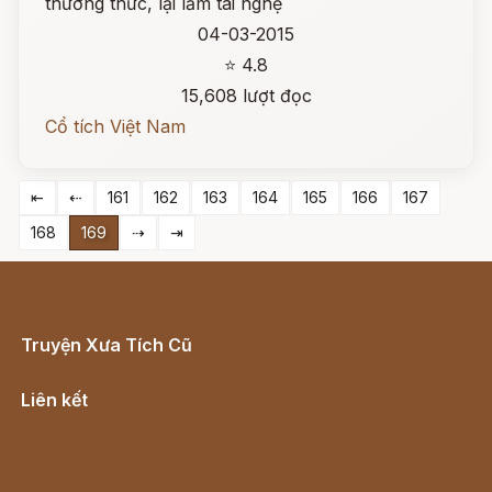
thường thức, lại lắm tài nghệ
04-03-2015
⭐ 4.8
15,608 lượt đọc
Cổ tích Việt Nam
⇤
⇠
161
162
163
164
165
166
167
168
169
⇢
⇥
Truyện Xưa Tích Cũ
Cổ tích Việt Nam
Liên kết
Lịch vạn niên
Hà Nội cũ - Món ngon Hà Nội
Truyện kiếm hiệp - Ngôn tình