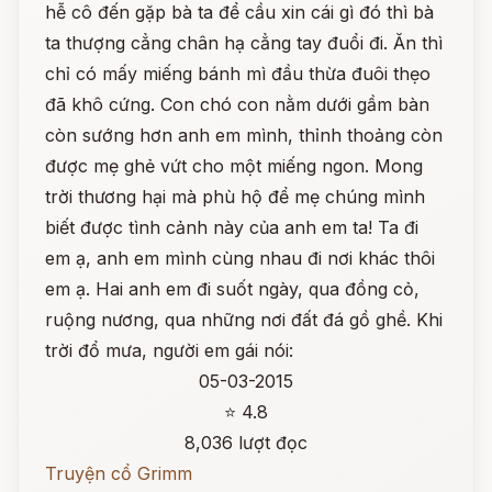
hễ cô đến gặp bà ta để cầu xin cái gì đó thì bà
ta thượng cẳng chân hạ cẳng tay đuổi đi. Ăn thì
chỉ có mấy miếng bánh mì đầu thừa đuôi thẹo
đã khô cứng. Con chó con nằm dưới gầm bàn
còn sướng hơn anh em mình, thỉnh thoảng còn
được mẹ ghẻ vứt cho một miếng ngon. Mong
trời thương hại mà phù hộ để mẹ chúng mình
biết được tình cảnh này của anh em ta! Ta đi
em ạ, anh em mình cùng nhau đi nơi khác thôi
em ạ. Hai anh em đi suốt ngày, qua đồng cỏ,
ruộng nương, qua những nơi đất đá gồ ghề. Khi
trời đổ mưa, người em gái nói:
05-03-2015
⭐ 4.8
8,036 lượt đọc
Truyện cổ Grimm