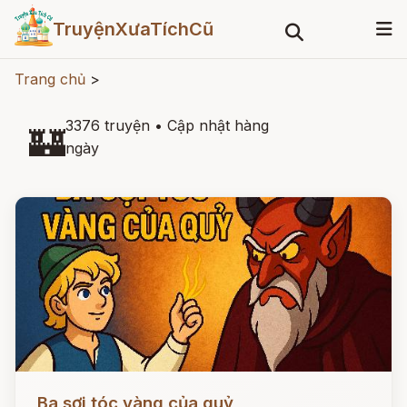
TruyệnXưaTíchCũ
Trang chủ
>
3376 truyện
•
Cập nhật hàng
🏰
ngày
Đọc ngay
Ba sợi tóc vàng của quỷ