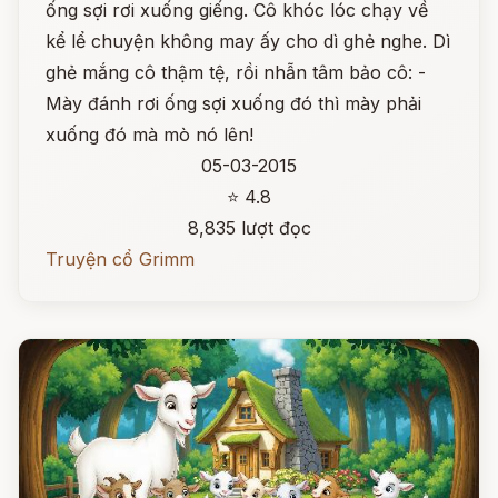
ống sợi rơi xuống giếng. Cô khóc lóc chạy về
kể lể chuyện không may ấy cho dì ghẻ nghe. Dì
ghẻ mắng cô thậm tệ, rồi nhẫn tâm bảo cô: -
Mày đánh rơi ống sợi xuống đó thì mày phải
xuống đó mà mò nó lên!
05-03-2015
⭐ 4.8
8,835 lượt đọc
Truyện cổ Grimm