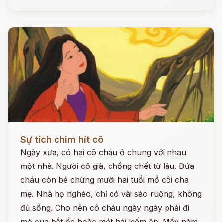
Đọc ngay
Sự tích chim hít cô
Ngày xưa, có hai cô cháu ở chung với nhau
một nhà. Người cô già, chồng chết từ lâu. Đứa
cháu còn bé chừng mười hai tuổi mồ côi cha
mẹ. Nhà họ nghèo, chỉ có vài sào ruộng, không
đủ sống. Cho nên cô cháu ngày ngày phải đi
mò cua bắt ốc hoặc mót hái kiếm ăn. Mấy năm