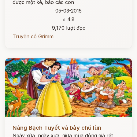
được một kế, bảo các con
05-03-2015
⭐ 4.8
9,170 lượt đọc
Truyện cổ Grimm
Đọc ngay
Nàng Bạch Tuyết và bảy chú lùn
Ngày xửa, ngày xưa, giữa mùa đông giá rét,