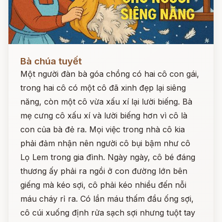
Đọc ngay
Bà chúa tuyết
Một người đàn bà góa chồng có hai cô con gái,
trong hai cô có một cô đã xinh đẹp lại siêng
năng, còn một cô vừa xấu xí lại lười biếng. Bà
mẹ cưng cô xấu xí và lười biếng hơn vì cô là
con của bà đẻ ra. Mọi việc trong nhà cô kia
phải đảm nhận nên người cô bụi bậm như cô
Lọ Lem trong gia đình. Ngày ngày, cô bé đáng
thương ấy phải ra ngồi ở con đường lớn bên
giếng mà kéo sợi, cô phải kéo nhiều đến nỗi
máu cháy rỉ ra. Có lần máu thấm đầu ống sợi,
cô cúi xuống định rửa sạch sợi nhưng tuột tay