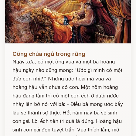
Đọc ngay
Công chúa ngủ trong rừng
Ngày xưa, có một ông vua và một bà hoàng
hậu ngày nào cũng mong: "Ước gì mình có một
đứa con nhỉ?." Nhưng ước hoài mà vua và
hoàng hậu vẫn chưa có con. Một hôm hoàng
hậu đang tắm thì có một con ếch ở dưới nước
nhảy lên bờ nói với bà: - Điều bà mong ước bấy
lâu sẽ thành sự thực. Hết năm nay bà sẽ sinh
con gái. Lời ếch tiên tri quả là đúng. Hoàng hậu
sinh con gái đẹp tuyệt trần. Vua thích lắm, mở