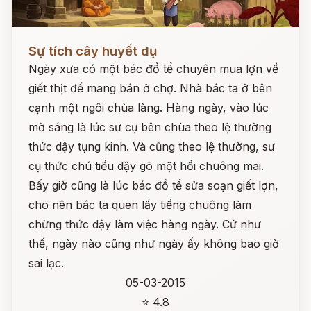
Đọc ngay
Sự tích cây huyết dụ
Ngày xưa có một bác đồ tể chuyên mua lợn về
giết thịt để mang bán ở chợ. Nhà bác ta ở bên
cạnh một ngôi chùa làng. Hàng ngày, vào lúc
mờ sáng là lúc sư cụ bên chùa theo lệ thường
thức dậy tụng kinh. Và cũng theo lệ thường, sư
cụ thức chú tiểu dậy gõ một hồi chuông mai.
Bấy giờ cũng là lúc bác đồ tể sửa soạn giết lợn,
cho nên bác ta quen lấy tiếng chuông làm
chừng thức dậy làm việc hàng ngày. Cứ như
thế, ngày nào cũng như ngày ấy không bao giờ
sai lạc.
05-03-2015
⭐ 4.8