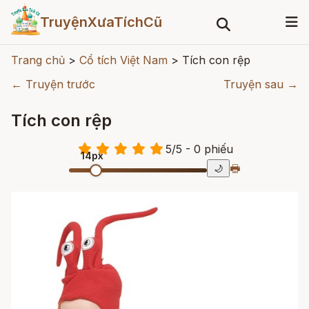
TruyệnXưaTíchCũ
Trang chủ
>
Cổ tích Việt Nam
>
Tích con rệp
← Truyện trước
Truyện sau →
Tích con rệp
5
/
5
- 0
phiếu
14px
🖶
🌙