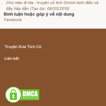
Chú mèo đi hia - truyện cổ tích Grimm kinh điển và
đầy hấp dẫn
(Tạo lúc: 06/03/2015)
Bình luận hoặc góp ý về nội dung
Facebook
Truyện Xưa Tích Cũ
Cổ tích Việt Nam
Liên kết
Lịch vạn niên
Hà Nội cũ - Món ngon Hà Nội
Truyện kiếm hiệp - Ngôn tình
Download - Tải Miễn Phí