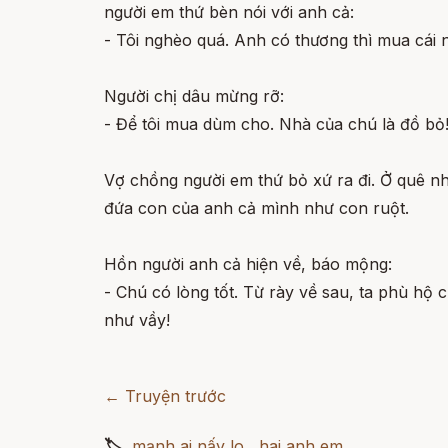
người em thứ bèn nói với anh cả:
- Tôi nghèo quá. Anh có thương thì mua cái 
Người chị dâu mừng rỡ:
- Để tôi mua dùm cho. Nhà của chú là đồ bỏ
Vợ chồng người em thứ bỏ xứ ra đi. Ở quê nh
đứa con của anh cả mình như con ruột.
Hồn người anh cả hiện về, báo mộng:
- Chú có lòng tốt. Từ rày về sau, ta phù hộ
như vầy!
← Truyện trước
🏷
mạnh ai nấy lo
,
hai anh em