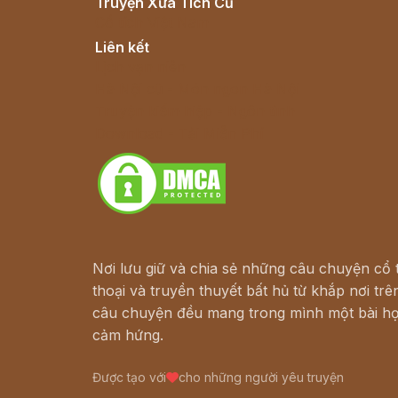
Truyện Xưa Tích Cũ
Cổ tích Việt Nam
Liên kết
Lịch vạn niên
Hà Nội cũ - Món ngon Hà Nội
Truyện kiếm hiệp - Ngôn tình
Download - Tải Miễn Phí
Nơi lưu giữ và chia sẻ những câu chuyện cổ t
thoại và truyền thuyết bất hủ từ khắp nơi trên
câu chuyện đều mang trong mình một bài họ
cảm hứng.
Được tạo với
cho những người yêu truyện