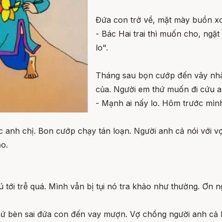
Đứa con trở về, mặt mày buồn xo 
- Bác Hai trai thì muốn cho, ngặt 
lo".
Tháng sau bọn cướp đến vây nhà 
của. Người em thứ muốn đi cứu a
- Mạnh ai nấy lo. Hôm trước mìn
 anh chị. Bon cướp chạy tán loạn. Người anh cả nói với vợ
ạo.
tới trễ quá. Mình vẫn bị tụi nó tra khảo như thường. Ơn ng
 thứ bèn sai đứa con đến vay mượn. Vợ chồng người anh cả