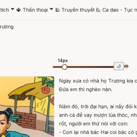
🞃
🞃
tích
🔱
Thần thoại
🕌
Truyền thuyết
🙋
Ca dao - Tục 
trương
14px
🖶
🌙
Ngày xưa có nhà họ Trương kia 
Đứa em thì nghèo nàn.
Năm đó, trời đại hạn, ai nấy đói
anh cả để vay mượn lúa thóc, như
rốt, người em thứ nói với con:
- Con lại nhà bác Hai coi bác có