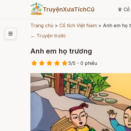
TruyệnXưaTíchCũ
🧚
Cổ 
Trang chủ
>
Cổ tích Việt Nam
>
Anh em họ 
← Truyện trước
Anh em họ trương
5
/
5
- 0
phiếu