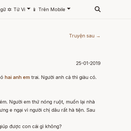
🞃
🞃
ngữ
🔯
Tử Vi
📱
Trên Mobile
Truyện sau →
25-01-2019
có
hai anh em
trai. Người anh cả thì giàu có.
 kém. Người em thứ nóng ruột, muốn lại nhà
ng e ngại vì người chị dâu rất hà tiện. Sau
 giúp được con cái gì không?