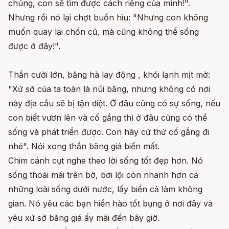
chúng, con sẽ tìm được cách riêng của mình!".
Nhưng rồi nó lại chợt buồn hiu: "Nhưng con không
muốn quay lại chốn cũ, mà cũng không thể sống
được ở đây!".
Thần cười lớn, băng hà lay động , khói lạnh mịt mờ:
"Xứ sở của ta toàn là núi băng, nhưng không có nơi
này địa cầu sẽ bị tận diệt. Ở đâu cũng có sự sống, nếu
con biết vươn lên và cố gắng thì ở đâu cũng có thể
sống và phát triển được. Con hãy cứ thử cố gắng đi
nhé". Nói xong thần băng giá biến mất.
Chim cánh cụt nghe theo lời sống tốt đẹp hơn. Nó
sống thoải mái trên bờ, bơi lội còn nhanh hơn cả
những loài sống dưới nước, lấy biển cả làm không
gian. Nó yêu các bạn hiền hào tốt bụng ở nơi đây và
yêu xứ sở băng giá ấy mãi đến bây giờ.