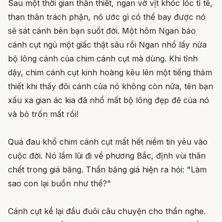
Sau một thời gian thân thiết, ngan vờ vịt khóc lóc tỉ tê,
than thân trách phận, nó ước gì có thể bay được nó
sẽ sát cánh bên bạn suốt đời. Một hôm Ngan bảo
cánh cụt ngủ một giấc thật sâu rồi Ngan nhổ lấy nửa
bộ lông cánh của chim cánh cụt mà dùng. Khi tỉnh
dậy, chim cánh cụt kinh hoàng kêu lên một tiếng thảm
thiết khi thấy đôi cánh của nó không còn nữa, tên bạn
xấu xa gian ác kia đã nhổ mất bộ lông đẹp đẽ của nó
và bỏ trốn mất rồi!
Quá đau khổ chim cánh cụt mất hết niềm tin yêu vào
cuộc đời. Nó lầm lũi đi về phương Bắc, định vùi thân
chết trong giá băng. Thần băng giá hiện ra hỏi: "Làm
sao con lại buồn như thế?"
Cánh cụt kể lại đầu đuôi câu chuyện cho thần nghe.