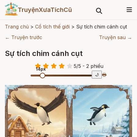
TruyệnXưaTíchCũ
Trang chủ
>
Cổ tích thế giới
>
Sự tích chim cánh cụt
← Truyện trước
Truyện sau →
Sự tích chim cánh cụt
5
/
5
- 2
phiếu
14px
🖶
🌙