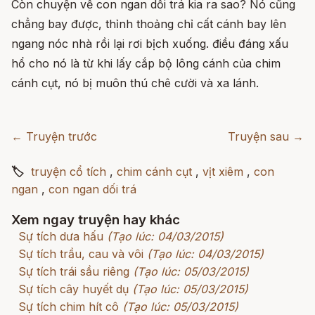
Còn chuyện về con ngan dối trá kia ra sao? Nó cũng
chẳng bay được, thỉnh thoảng chỉ cất cánh bay lên
ngang nóc nhà rồi lại rơi bịch xuống. điều đáng xấu
hổ cho nó là từ khi lấy cắp bộ lông cánh của chim
cánh cụt, nó bị muôn thú chê cười và xa lánh.
← Truyện trước
Truyện sau →
🏷
truyện cổ tích
,
chim cánh cụt
,
vịt xiêm
,
con
ngan
,
con ngan dối trá
Xem ngay truyện hay khác
Sự tích dưa hấu
(Tạo lúc: 04/03/2015)
Sự tích trầu, cau và vôi
(Tạo lúc: 04/03/2015)
Sự tích trái sầu riêng
(Tạo lúc: 05/03/2015)
Sự tích cây huyết dụ
(Tạo lúc: 05/03/2015)
Sự tích chim hít cô
(Tạo lúc: 05/03/2015)