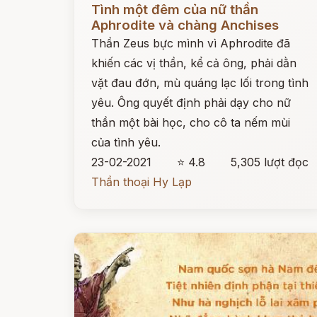
Tình một đêm của nữ thần
Aphrodite và chàng Anchises
Thần Zeus bực mình vì Aphrodite đã
khiến các vị thần, kể cả ông, phải dằn
vặt đau đớn, mù quáng lạc lối trong tình
yêu. Ông quyết định phải dạy cho nữ
thần một bài học, cho cô ta nếm mùi
của tình yêu.
23-02-2021
⭐ 4.8
5,305 lượt đọc
Thần thoại Hy Lạp