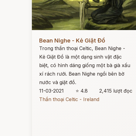
Đọc ngay
Bean Nighe - Kẻ Giặt Đồ
Trong thần thoại Celtic, Bean Nighe -
Kẻ Giặt Đồ là một dạng sinh vật đặc
biệt, có hình dáng giống một bà già xấu
xí rách rưới. Bean Nighe ngồi bên bờ
nước và giặt đồ.
11-03-2021
⭐ 4.8
2,415 lượt đọc
Thần thoại Celtic - Ireland