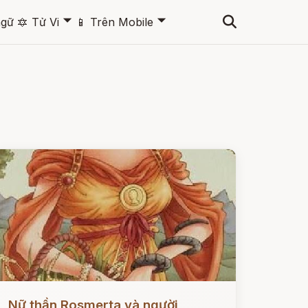
🞃
🞃
ngữ
🔯
Tử Vi
📱
Trên Mobile
ọc ngay
Nữ thần Rosmerta và người