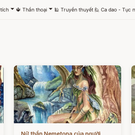
🞃
🞃
tích
🔱
Thần thoại
🕌
Truyền thuyết
🙋
Ca dao - Tục 
Đọc ngay
Đ
Nữ thần Nemetona của người