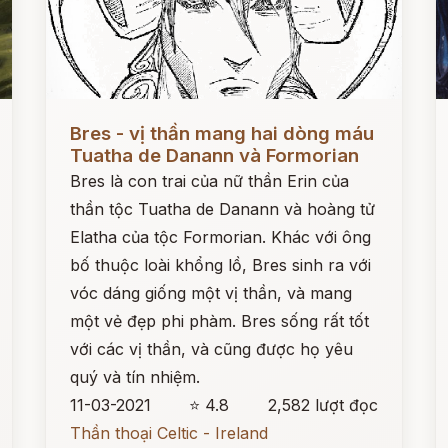
Đọc ngay
Đ
Bres - vị thần mang hai dòng máu
Tuatha de Danann và Formorian
Bres là con trai của nữ thần Erin của
thần tộc Tuatha de Danann và hoàng tử
Elatha của tộc Formorian. Khác với ông
bố thuộc loài khổng lồ, Bres sinh ra với
vóc dáng giống một vị thần, và mang
một vẻ đẹp phi phàm. Bres sống rất tốt
với các vị thần, và cũng được họ yêu
quý và tín nhiệm.
11-03-2021
⭐ 4.8
2,582 lượt đọc
Thần thoại Celtic - Ireland