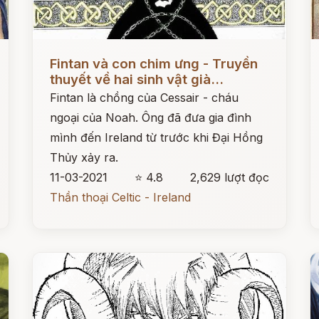
Đọc ngay
Đ
Fintan và con chim ưng - Truyền
thuyết về hai sinh vật già...
Fintan là chồng của Cessair - cháu
ngoại của Noah. Ông đã đưa gia đình
mình đến Ireland từ trước khi Đại Hồng
Thủy xảy ra.
11-03-2021
⭐ 4.8
2,629 lượt đọc
Thần thoại Celtic - Ireland