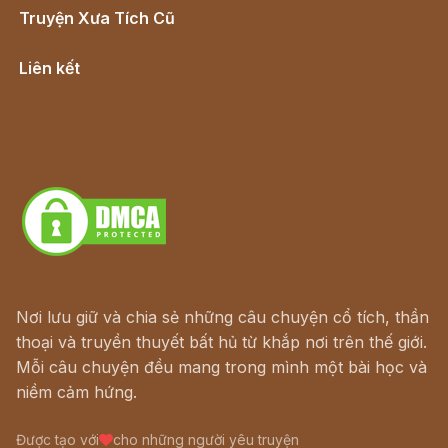
Truyện Xưa Tích Cũ
Cổ tích Việt Nam
Liên kết
Lịch vạn niên
Hà Nội cũ - Món ngon Hà Nội
Truyện kiếm hiệp - Ngôn tình
Download - Tải Miễn Phí
Nơi lưu giữ và chia sẻ những câu chuyện cổ tích, thần
thoại và truyền thuyết bất hủ từ khắp nơi trên thế giới.
Mỗi câu chuyện đều mang trong mình một bài học và
niềm cảm hứng.
Được tạo với
cho những người yêu truyện