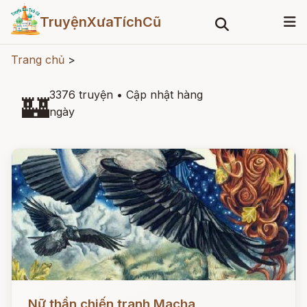
TruyệnXưaTíchCũ
Trang chủ
>
3376 truyện
•
Cập nhật hàng
🏰
ngày
Đọc ngay
Nữ thần chiến tranh Macha