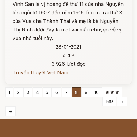
Vĩnh San là vị hoàng đế thứ 11 của nhà Nguyễn
lên ngôi từ 1907 đến năm 1916 là con trai thứ 8
của Vua cha Thành Thái và mẹ là bà Nguyễn
Thị Định dưới đây là một vài mẩu chuyện về vị
vua nhỏ tuổi này.
28-01-2021
⭐ 4.8
3,926 lượt đọc
Truyền thuyết Việt Nam
❀ ❀ ❀
1
2
3
4
5
6
7
8
9
10
169
⇢
⇥