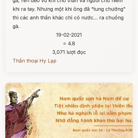
gà, rèn đẽo vũ khí cho thần và người chứ hiếm
khi ra tay. Nhưng một khi ông đã “tung chưởng”
thì các anh thần khác chỉ có nước… ra chuồng
gà.
19-02-2021
⭐ 4.8
3,071 lượt đọc
Thần thoại Hy Lạp