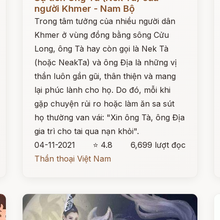
người Khmer - Nam Bộ
Trong tâm tưởng của nhiều người dân
Khmer ở vùng đồng bằng sông Cửu
Long, ông Tà hay còn gọi là Nek Tà
(hoặc NeakTa) và ông Địa là những vị
thần luôn gần gũi, thân thiện và mang
lại phúc lành cho họ. Do đó, mỗi khi
gặp chuyện rủi ro hoặc làm ăn sa sút
họ thường van vái: "Xin ông Tà, ông Địa
gia trì cho tai qua nạn khỏi".
04-11-2021
⭐ 4.8
6,699 lượt đọc
Thần thoại Việt Nam