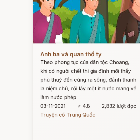
Đọc ngay
Anh ba và quan thổ ty
Theo phong tục của dân tộc Choang,
khi có người chết thì gia đình mời thầy
phù thuỷ đến cùng ra sông, đánh thanh
la niệm chú, rồi lấy một ít nước mang về
làm nước phép
03-11-2021
⭐ 4.8
2,832 lượt đọc
Truyện cổ Trung Quốc