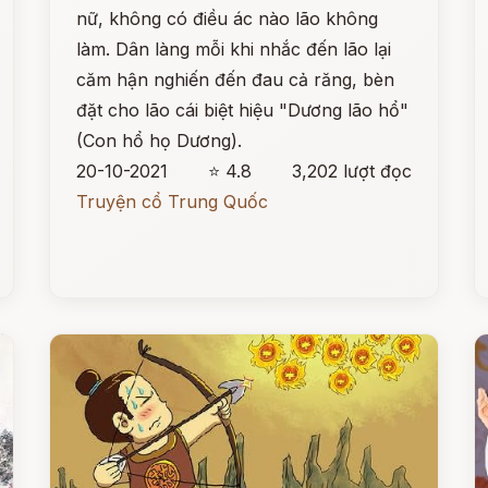
nữ, không có điều ác nào lão không
làm. Dân làng mỗi khi nhắc đến lão lại
căm hận nghiến đến đau cả răng, bèn
đặt cho lão cái biệt hiệu "Dương lão hổ"
(Con hổ họ Dương).
20-10-2021
⭐ 4.8
3,202 lượt đọc
Truyện cổ Trung Quốc