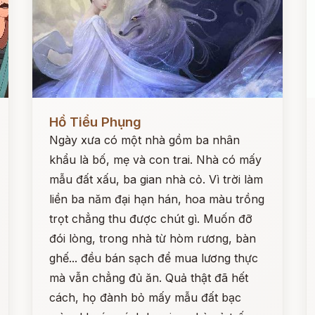
Đọc ngay
Đ
Hồ Tiểu Phụng
Ngày xưa có một nhà gồm ba nhân
khẩu là bố, mẹ và con trai. Nhà có mấy
mẫu đất xấu, ba gian nhà cỏ. Vì trời làm
liền ba năm đại hạn hán, hoa màu trồng
trọt chẳng thu được chút gì. Muốn đỡ
đói lòng, trong nhà từ hòm rương, bàn
ghế... đều bán sạch để mua lương thực
mà vẫn chẳng đủ ăn. Quả thật đã hết
cách, họ đành bỏ mấy mẫu đất bạc