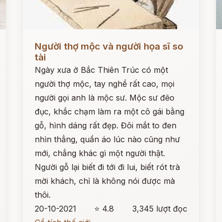
Đọc ngay
Đ
Người thợ mộc và người họa sĩ so
tài
Ngày xưa ở Bắc Thiên Trúc có một
người thợ mộc, tay nghề rất cao, mọi
người gọi anh là mộc sư. Mộc sư đẽo
đục, khắc chạm làm ra một cô gái bằng
gỗ, hình dáng rất đẹp. Đôi mắt to đen
nhìn thẳng, quần áo lúc nào cũng như
mới, chẳng khác gì một người thật.
Người gỗ lại biết đi tới đi lui, biết rót trà
mời khách, chỉ là không nói được mà
thôi.
20-10-2021
⭐ 4.8
3,345 lượt đọc