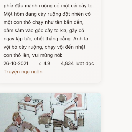
phía đầu mảnh ruộng có một cái cây to.
Một hôm đang cày ruộng đột nhiên có
một con thỏ chạy như tên bắn đến,
đâm sầm vào gốc cây to kia, gãy cổ
ngay lập tức, chết thẳng cẳng. Anh ta
vội bỏ cày ruộng, chạy vội đến nhặt
con thỏ lên, vui mừng nói:
26-10-2021
⭐ 4.8
4,834 lượt đọc
Truyện ngụ ngôn