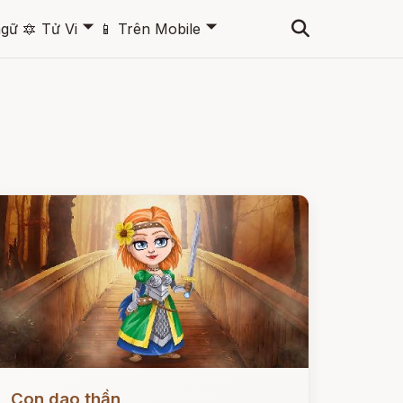
🞃
🞃
ngữ
🔯
Tử Vi
📱
Trên Mobile
ọc ngay
Con dao thần