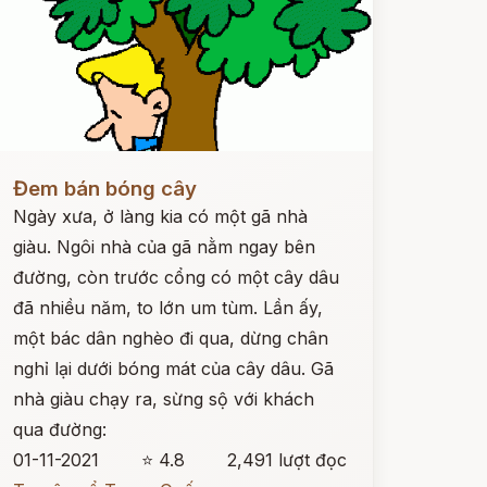
ọc ngay
Đem bán bóng cây
Ngày xưa, ở làng kia có một gã nhà
giàu. Ngôi nhà của gã nằm ngay bên
đường, còn trước cổng có một cây dâu
đã nhiều năm, to lớn um tùm. Lần ấy,
một bác dân nghèo đi qua, dừng chân
nghỉ lại dưới bóng mát của cây dâu. Gã
nhà giàu chạy ra, sừng sộ với khách
qua đường:
01-11-2021
⭐ 4.8
2,491 lượt đọc