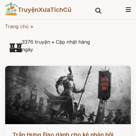
TruyệnXưaTíchCũ
Trang chủ
>
3376 truyện
•
Cập nhật hàng
🏰
ngày
Đọc ngay
Trần Hưng Đạo dành cho kẻ phản bội