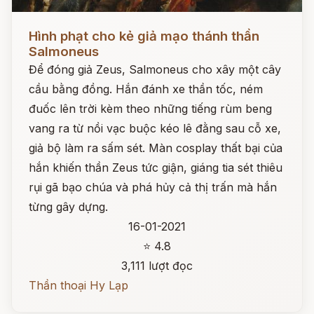
Đọc ngay
Hình phạt cho kẻ giả mạo thánh thần
Salmoneus
Để đóng giả Zeus, Salmoneus cho xây một cây
cầu bằng đồng. Hắn đánh xe thần tốc, ném
đuốc lên trời kèm theo những tiếng rùm beng
vang ra từ nồi vạc buộc kéo lê đằng sau cỗ xe,
giả bộ làm ra sấm sét. Màn cosplay thất bại của
hắn khiến thần Zeus tức giận, giáng tia sét thiêu
rụi gã bạo chúa và phá hủy cả thị trấn mà hắn
từng gây dựng.
16-01-2021
⭐ 4.8
3,111 lượt đọc
Thần thoại Hy Lạp