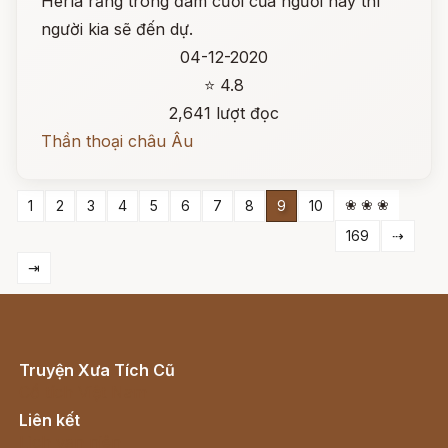
Herla rằng trong đám cưới của người này thì
người kia sẽ đến dự.
04-12-2020
⭐ 4.8
2,641 lượt đọc
Thần thoại châu Âu
❀ ❀ ❀
1
2
3
4
5
6
7
8
9
10
169
⇢
⇥
Truyện Xưa Tích Cũ
Cổ tích Việt Nam
Liên kết
Lịch vạn niên