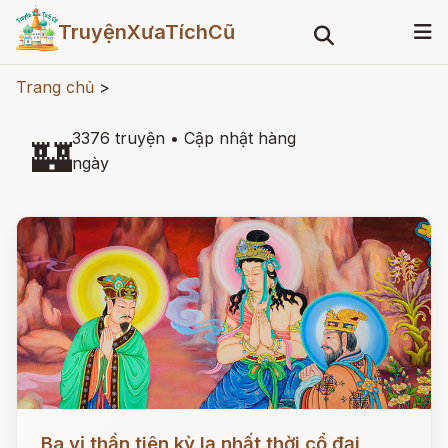
TruyệnXưaTíchCũ
Trang chủ
>
3376 truyện
•
Cập nhật hàng
🏰
ngày
Đọc ngay
Ba vị thần tiên kỳ lạ nhất thời cổ đại