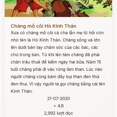
Đọc ngay
Chàng mồ côi Hò Kính Thán
Xưa có chàng mồ côi cả cha lẫn mẹ từ hồi còn
nhỏ tên là Hò Kính Thán. Chàng sống và lớn
lên dưới bàn tay chăm sóc của các bác, các
chú trong bản. Từ khi lên tám chàng đã phải
chăn trâu thuê để kiếm ngày hai bữa. Năm 15
tuổi chàng phải đi vào rừng làm than. Lúc nào
người chàng cũng bám đầy bụi than đen thủi
đen thui. Vì vậy người ta gọi chàng bằng cái tên
Kính Thán.
21-07-2020
⭐ 4.8
2,992 lượt đọc