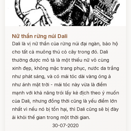
Đọc ngay
Nữ thần rừng núi Dali
Dali là vị nữ thần của rừng núi đại ngàn, bảo hộ
cho tất cả muông thú cỏ cây trong đó. Dali
thường được mô tả là một thiếu nữ vô cùng
xinh đẹp, không mặc trang phục, nước da trắng
như phát sáng, và có mái tóc dài vàng óng ả
như ánh mặt trời - mái tóc này vừa là điểm
mạnh với khả năng trói lấy kẻ địch theo ý muốn
của Dali, nhưng đồng thời cũng là yếu điểm lớn
nhất vì nếu nó bị tổn hại, thì Dali cũng sẽ bị đày
ải khỏi thế gian trong một thời gian.
30-07-2020