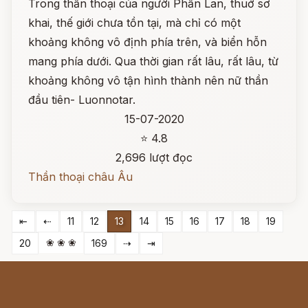
Trong thần thoại của người Phần Lan, thuở sơ
khai, thế giới chưa tồn tại, mà chỉ có một
khoảng không vô định phía trên, và biển hỗn
mang phía dưới. Qua thời gian rất lâu, rất lâu, từ
khoảng không vô tận hình thành nên nữ thần
đầu tiên- Luonnotar.
15-07-2020
⭐ 4.8
2,696 lượt đọc
Thần thoại châu Âu
⇤
⇠
11
12
13
14
15
16
17
18
19
❀ ❀ ❀
20
169
⇢
⇥