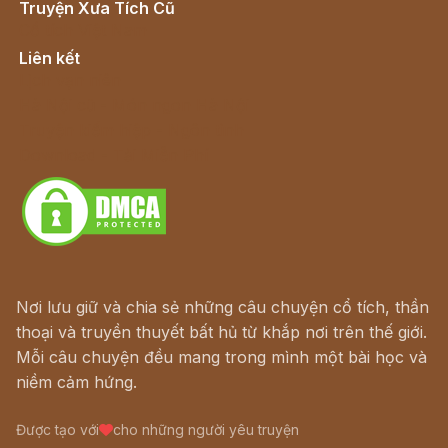
Truyện Xưa Tích Cũ
Cổ tích Việt Nam
Liên kết
Lịch vạn niên
Hà Nội cũ - Món ngon Hà Nội
Truyện kiếm hiệp - Ngôn tình
Download - Tải Miễn Phí
Nơi lưu giữ và chia sẻ những câu chuyện cổ tích, thần
thoại và truyền thuyết bất hủ từ khắp nơi trên thế giới.
Mỗi câu chuyện đều mang trong mình một bài học và
niềm cảm hứng.
Được tạo với
cho những người yêu truyện