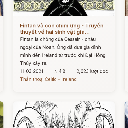
Đọc ngay
Đ
Fintan và con chim ưng - Truyền
thuyết về hai sinh vật già...
Fintan là chồng của Cessair - cháu
ngoại của Noah. Ông đã đưa gia đình
mình đến Ireland từ trước khi Đại Hồng
Thủy xảy ra.
11-03-2021
⭐ 4.8
2,623 lượt đọc
Thần thoại Celtic - Ireland