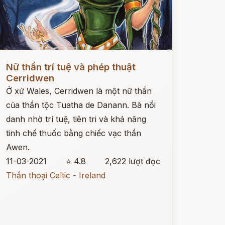
ọc ngay
Nữ thần trí tuệ và phép thuật
Cerridwen
Ở xứ Wales, Cerridwen là một nữ thần
của thần tộc Tuatha de Danann. Bà nổi
danh nhờ trí tuệ, tiên tri và khả năng
tinh chế thuốc bằng chiếc vạc thần
Awen.
11-03-2021
⭐ 4.8
2,622 lượt đọc
Thần thoại Celtic - Ireland