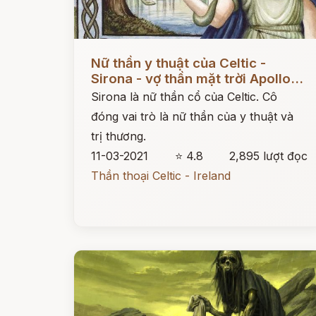
Đọc ngay
Nữ thần y thuật của Celtic -
Sirona - vợ thần mặt trời Apollo...
Sirona là nữ thần cổ của Celtic. Cô
đóng vai trò là nữ thần của y thuật và
trị thương.
11-03-2021
⭐ 4.8
2,895 lượt đọc
Thần thoại Celtic - Ireland