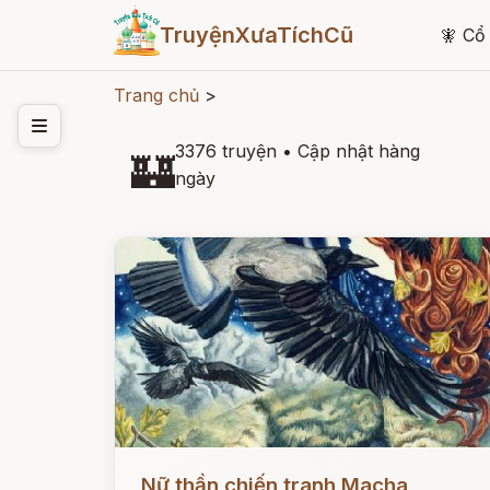
TruyệnXưaTíchCũ
🧚
Cổ 
Trang chủ
>
3376 truyện
•
Cập nhật hàng
🏰
ngày
Đọc ngay
Nữ thần chiến tranh Macha