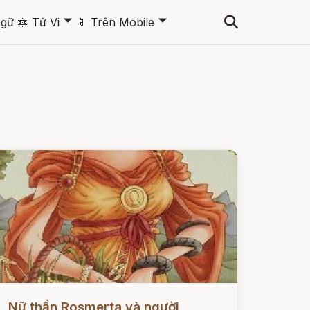
🞃
🞃
ngữ
🔯
Tử Vi
📱
Trên Mobile
ọc ngay
Nữ thần Rosmerta và người