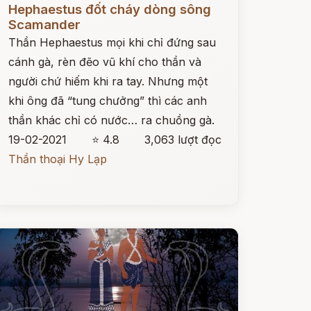
Hephaestus đốt cháy dòng sông
Scamander
Thần Hephaestus mọi khi chỉ đứng sau
cánh gà, rèn đẽo vũ khí cho thần và
người chứ hiếm khi ra tay. Nhưng một
khi ông đã “tung chưởng” thì các anh
thần khác chỉ có nước… ra chuồng gà.
19-02-2021
⭐ 4.8
3,063 lượt đọc
Thần thoại Hy Lạp