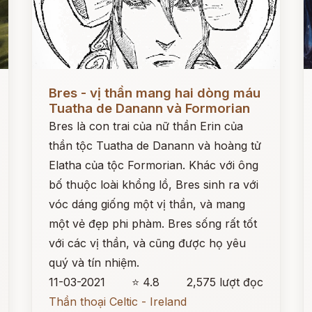
Đọc ngay
Đ
Bres - vị thần mang hai dòng máu
Tuatha de Danann và Formorian
Bres là con trai của nữ thần Erin của
thần tộc Tuatha de Danann và hoàng tử
Elatha của tộc Formorian. Khác với ông
bố thuộc loài khổng lồ, Bres sinh ra với
vóc dáng giống một vị thần, và mang
một vẻ đẹp phi phàm. Bres sống rất tốt
với các vị thần, và cũng được họ yêu
quý và tín nhiệm.
11-03-2021
⭐ 4.8
2,575 lượt đọc
Thần thoại Celtic - Ireland