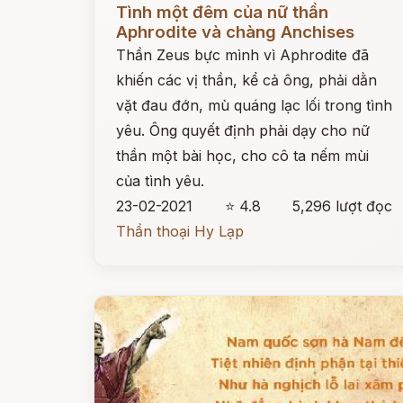
Tình một đêm của nữ thần
Aphrodite và chàng Anchises
Thần Zeus bực mình vì Aphrodite đã
khiến các vị thần, kể cả ông, phải dằn
vặt đau đớn, mù quáng lạc lối trong tình
yêu. Ông quyết định phải dạy cho nữ
thần một bài học, cho cô ta nếm mùi
của tình yêu.
23-02-2021
⭐ 4.8
5,296 lượt đọc
Thần thoại Hy Lạp