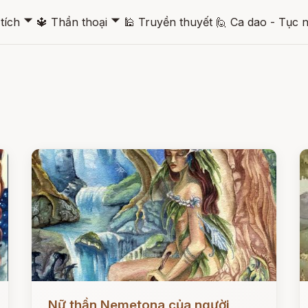
🞃
🞃
tích
🔱
Thần thoại
🕌
Truyền thuyết
🙋
Ca dao - Tục 
Đọc ngay
Đ
Nữ thần Nemetona của người