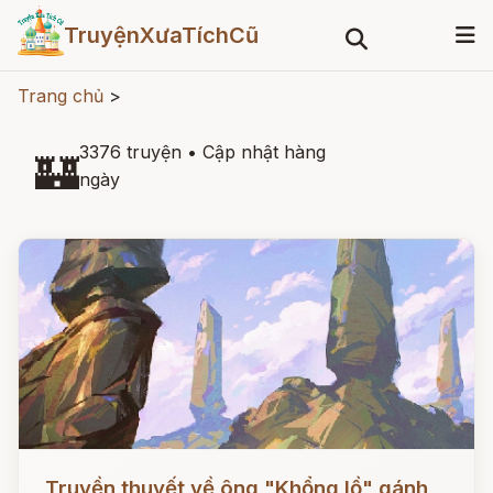
TruyệnXưaTíchCũ
Trang chủ
>
3376 truyện
•
Cập nhật hàng
🏰
ngày
Đọc ngay
Truyền thuyết về ông "Khổng lồ" gánh