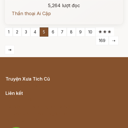
5,264 lượt đọc
Thần thoại Ai Cập
❀ ❀ ❀
1
2
3
4
5
6
7
8
9
10
169
⇢
⇥
Truyện Xưa Tích Cũ
Cổ tích Việt Nam
Liên kết
Lịch vạn niên
Hà Nội cũ - Món ngon Hà Nội
Truyện kiếm hiệp - Ngôn tình
Download - Tải Miễn Phí