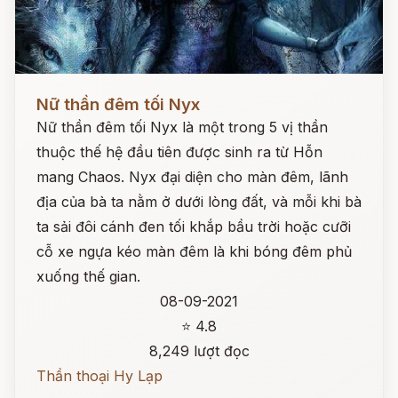
Đọc ngay
Nữ thần đêm tối Nyx
Nữ thần đêm tối Nyx là một trong 5 vị thần
thuộc thế hệ đầu tiên được sinh ra từ Hỗn
mang Chaos. Nyx đại diện cho màn đêm, lãnh
địa của bà ta nằm ở dưới lòng đất, và mỗi khi bà
ta sải đôi cánh đen tối khắp bầu trời hoặc cưỡi
cỗ xe ngựa kéo màn đêm là khi bóng đêm phủ
xuống thế gian.
08-09-2021
⭐ 4.8
8,249 lượt đọc
Thần thoại Hy Lạp