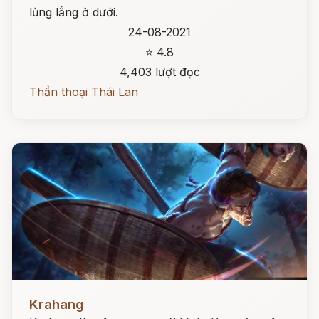
lủng lẳng ở dưới.
24-08-2021
⭐ 4.8
4,403 lượt đọc
Thần thoại Thái Lan
Đọc ngay
Krahang