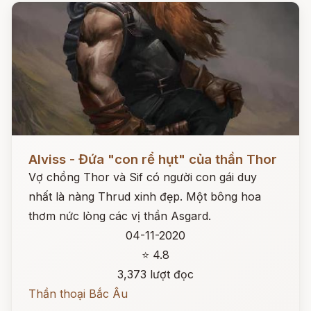
Đọc ngay
Alviss - Đứa "con rể hụt" của thần Thor
Vợ chồng Thor và Sif có người con gái duy
nhất là nàng Thrud xinh đẹp. Một bông hoa
thơm nức lòng các vị thần Asgard.
04-11-2020
⭐ 4.8
3,373 lượt đọc
Thần thoại Bắc Âu