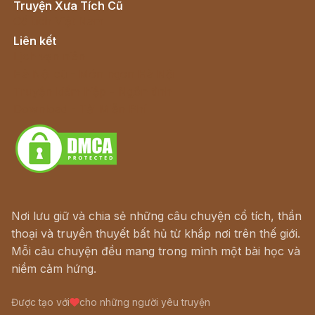
Truyện Xưa Tích Cũ
Cổ tích Việt Nam
Liên kết
Lịch vạn niên
Hà Nội cũ - Món ngon Hà Nội
Truyện kiếm hiệp - Ngôn tình
Download - Tải Miễn Phí
Nơi lưu giữ và chia sẻ những câu chuyện cổ tích, thần
thoại và truyền thuyết bất hủ từ khắp nơi trên thế giới.
Mỗi câu chuyện đều mang trong mình một bài học và
niềm cảm hứng.
Được tạo với
cho những người yêu truyện