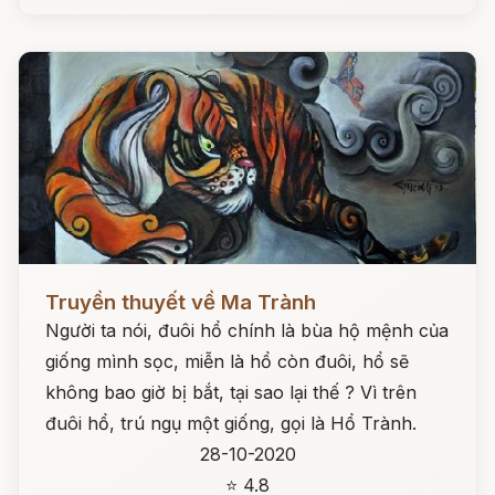
Đọc ngay
Truyền thuyết về Ma Trành
Người ta nói, đuôi hổ chính là bùa hộ mệnh của
giống mình sọc, miễn là hổ còn đuôi, hổ sẽ
không bao giờ bị bắt, tại sao lại thế ? Vì trên
đuôi hổ, trú ngụ một giống, gọi là Hổ Trành.
28-10-2020
⭐ 4.8