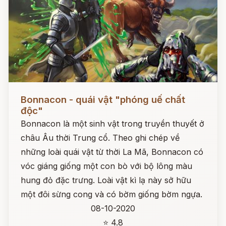
Đọc ngay
Bonnacon - quái vật "phóng uế chất
độc"
Bonnacon là một sinh vật trong truyền thuyết ở
châu Âu thời Trung cổ. Theo ghi chép về
những loài quái vật từ thời La Mã, Bonnacon có
vóc giáng giống một con bò với bộ lông màu
hung đỏ đặc trưng. Loài vật kì lạ này sở hữu
một đôi sừng cong và có bờm giống bờm ngựa.
08-10-2020
⭐ 4.8