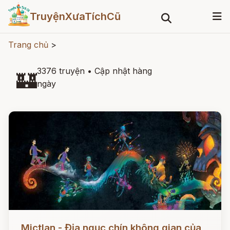
TruyệnXưaTíchCũ
Trang chủ
>
3376 truyện
•
Cập nhật hàng
🏰
ngày
Đọc ngay
Mictlan - Địa ngục chín không gian của