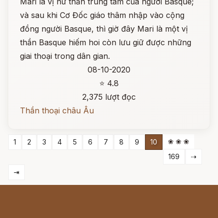
Mari là vị nữ thần trung tâm của người Basque;
và sau khi Cơ Đốc giáo thâm nhập vào cộng
đồng người Basque, thì giờ đây Mari là một vị
thần Basque hiếm hoi còn lưu giữ được những
giai thoại trong dân gian.
08-10-2020
⭐ 4.8
2,375 lượt đọc
Thần thoại châu Âu
❀ ❀ ❀
1
2
3
4
5
6
7
8
9
10
169
⇢
⇥