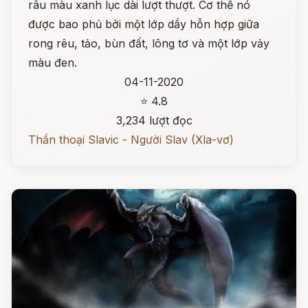
râu màu xanh lục dài lượt thượt. Cơ thể nó
được bao phủ bởi một lớp dầy hỗn hợp giữa
rong rêu, tảo, bùn đất, lông tơ và một lớp vảy
màu đen.
04-11-2020
⭐ 4.8
3,234 lượt đọc
Thần thoại Slavic - Người Slav (Xla-vơ)