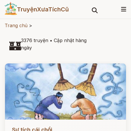
TruyệnXưaTíchCũ
Trang chủ
>
3376 truyện
•
Cập nhật hàng
🏰
ngày
Đọc ngay
Sự tích cái chổi