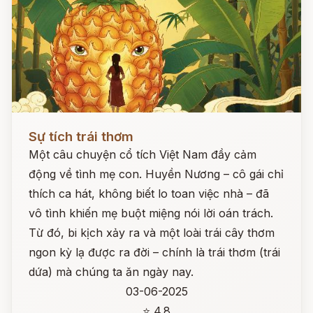
Đọc ngay
Sự tích trái thơm
Một câu chuyện cổ tích Việt Nam đầy cảm
động về tình mẹ con. Huyền Nương – cô gái chỉ
thích ca hát, không biết lo toan việc nhà – đã
vô tình khiến mẹ buột miệng nói lời oán trách.
Từ đó, bi kịch xảy ra và một loài trái cây thơm
ngon kỳ lạ được ra đời – chính là trái thơm (trái
dứa) mà chúng ta ăn ngày nay.
03-06-2025
⭐ 4.8