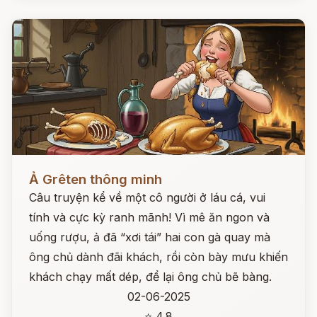
Đọc ngay
Ả Grêten thông minh
Câu truyện kể về một cô người ở láu cá, vui
tính và cực kỳ ranh mãnh! Vì mê ăn ngon và
uống rượu, ả đã “xơi tái” hai con gà quay mà
ông chủ dành đãi khách, rồi còn bày mưu khiến
khách chạy mất dép, để lại ông chủ bẽ bàng.
02-06-2025
⭐ 4.8