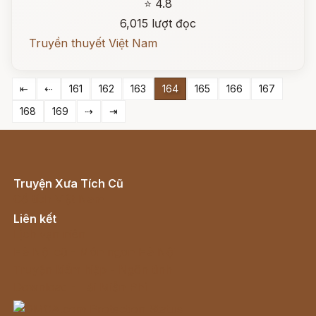
⭐ 4.8
6,015 lượt đọc
Truyền thuyết Việt Nam
⇤
⇠
161
162
163
164
165
166
167
168
169
⇢
⇥
Truyện Xưa Tích Cũ
Cổ tích Việt Nam
Liên kết
Lịch vạn niên
Hà Nội cũ - Món ngon Hà Nội
Truyện kiếm hiệp - Ngôn tình
Download - Tải Miễn Phí