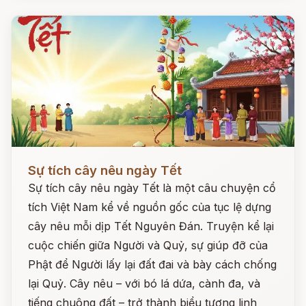
Đọc ngay
Sự tích cây nêu ngày Tết
Sự tích cây nêu ngày Tết là một câu chuyện cổ
tích Việt Nam kể về nguồn gốc của tục lệ dựng
cây nêu mỗi dịp Tết Nguyên Đán. Truyện kể lại
cuộc chiến giữa Người và Quỷ, sự giúp đỡ của
Phật để Người lấy lại đất đai và bày cách chống
lại Quỷ. Cây nêu – với bó lá dứa, cành đa, và
tiếng chuông đất – trở thành biểu tượng linh