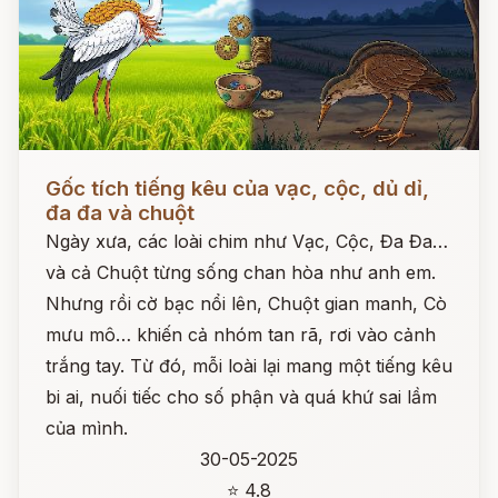
Đọc ngay
Gốc tích tiếng kêu của vạc, cộc, dủ dỉ,
đa đa và chuột
Ngày xưa, các loài chim như Vạc, Cộc, Đa Đa…
và cả Chuột từng sống chan hòa như anh em.
Nhưng rồi cờ bạc nổi lên, Chuột gian manh, Cò
mưu mô… khiến cả nhóm tan rã, rơi vào cảnh
trắng tay. Từ đó, mỗi loài lại mang một tiếng kêu
bi ai, nuối tiếc cho số phận và quá khứ sai lầm
của mình.
30-05-2025
⭐ 4.8