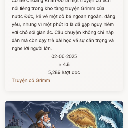
Cô Bé Choàng Khăn Đỏ là một truyện cổ tích
nổi tiếng trong kho tàng truyện Grimm của
nước Đức, kể về một cô bé ngoan ngoãn, đáng
yêu, nhưng vì một phút lơ là đã gặp nguy hiểm
với chó sói gian ác. Câu chuyện không chỉ hấp
dẫn mà còn dạy trẻ bài học về sự cẩn trọng và
nghe lời người lớn.
02-06-2025
⭐ 4.8
5,289 lượt đọc
Truyện cổ Grimm