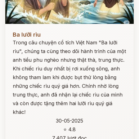
Đọc ngay
Ba lưỡi rìu
Trong câu chuyện cổ tích Việt Nam "Ba lưỡi
rìu", chúng ta cùng theo dõi hành trình của một
anh tiều phu nghèo nhưng thật thà, trung thực.
Khi chiếc rìu duy nhất bị rơi xuống sông, anh
không tham lam khi được bụt thử lòng bằng
những chiếc rìu quý giá hơn. Chính nhờ lòng
trung thực, anh đã nhận lại chiếc rìu của mình
và còn được tặng thêm hai lưỡi rìu quý giá
khác!
30-05-2025
⭐ 4.8
7,407 lượt đọc