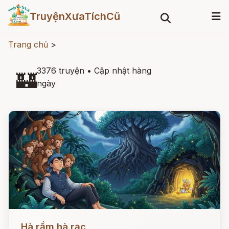
TruyệnXưaTíchCũ
Trang chủ
>
3376 truyện
•
Cập nhật hàng
🏰
ngày
Đọc ngay
Hà rầm hà rạc