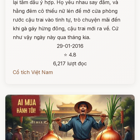
lại tâm dầu ý hợp. Họ yêu nhau say đắm, và
hằng đêm cô thiếu nữ lén để mở cửa phòng
rước cậu trai vào tình tự, trò chuyện mãi đến
khi gà gáy hừng đông, cậu trai mới ra về. Cứ
như vậy ngày này qua tháng kia.
29-01-2016
⭐ 4.8
6,217 lượt đọc
Cổ tích Việt Nam