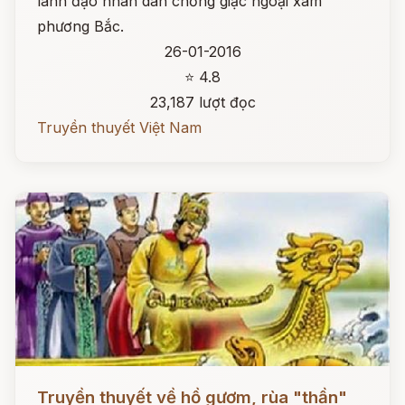
lãnh đạo nhân dân chống giặc ngoại xâm
phương Bắc.
26-01-2016
⭐ 4.8
23,187 lượt đọc
Truyền thuyết Việt Nam
Đọc ngay
Truyền thuyết về hồ gươm, rùa "thần"