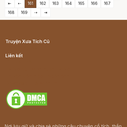
⇤
⇠
161
162
163
164
165
166
167
168
169
⇢
⇥
Truyện Xưa Tích Cũ
Cổ tích Việt Nam
Liên kết
Lịch vạn niên
Hà Nội cũ - Món ngon Hà Nội
Truyện kiếm hiệp - Ngôn tình
Download - Tải Miễn Phí
Nơi lưu giữ và chia sẻ những câu chuyện cổ tích, thần