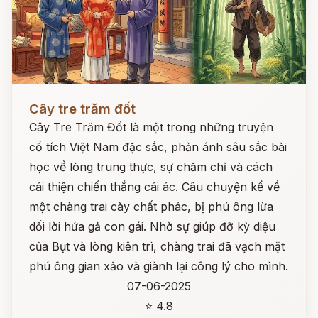
Đọc ngay
Cây tre trăm đốt
Cây Tre Trăm Đốt là một trong những truyện
cổ tích Việt Nam đặc sắc, phản ánh sâu sắc bài
học về lòng trung thực, sự chăm chỉ và cách
cái thiện chiến thắng cái ác. Câu chuyện kể về
một chàng trai cày chất phác, bị phú ông lừa
dối lời hứa gả con gái. Nhờ sự giúp đỡ kỳ diệu
của Bụt và lòng kiên trì, chàng trai đã vạch mặt
phú ông gian xảo và giành lại công lý cho mình.
07-06-2025
⭐ 4.8