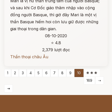
Mari là vị nữ thần trung tâm của người Basque;
và sau khi Cơ Đốc giáo thâm nhập vào cộng
đồng người Basque, thì giờ đây Mari là một vị
thần Basque hiếm hoi còn lưu giữ được những
giai thoại trong dân gian.
08-10-2020
⭐ 4.8
2,379 lượt đọc
Thần thoại châu Âu
❀ ❀ ❀
1
2
3
4
5
6
7
8
9
10
169
⇢
⇥