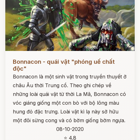
Đọc ngay
Bonnacon - quái vật "phóng uế chất
độc"
Bonnacon là một sinh vật trong truyền thuyết ở
châu Âu thời Trung cổ. Theo ghi chép về
những loài quái vật từ thời La Mã, Bonnacon có
vóc giáng giống một con bò với bộ lông màu
hung đỏ đặc trưng. Loài vật kì lạ này sở hữu
một đôi sừng cong và có bờm giống bờm ngựa.
08-10-2020
⭐ 4.8