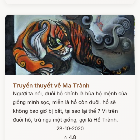
Đọc ngay
Truyền thuyết về Ma Trành
Người ta nói, đuôi hổ chính là bùa hộ mệnh của
giống mình sọc, miễn là hổ còn đuôi, hổ sẽ
không bao giờ bị bắt, tại sao lại thế ? Vì trên
đuôi hổ, trú ngụ một giống, gọi là Hổ Trành.
28-10-2020
⭐ 4.8