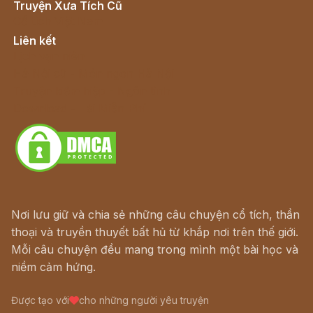
Truyện Xưa Tích Cũ
Cổ tích Việt Nam
Liên kết
Lịch vạn niên
Hà Nội cũ - Món ngon Hà Nội
Truyện kiếm hiệp - Ngôn tình
Download - Tải Miễn Phí
Nơi lưu giữ và chia sẻ những câu chuyện cổ tích, thần
thoại và truyền thuyết bất hủ từ khắp nơi trên thế giới.
Mỗi câu chuyện đều mang trong mình một bài học và
niềm cảm hứng.
Được tạo với
cho những người yêu truyện