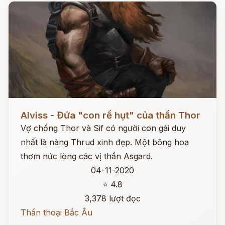
Đọc ngay
Alviss - Đứa "con rể hụt" của thần Thor
Vợ chồng Thor và Sif có người con gái duy
nhất là nàng Thrud xinh đẹp. Một bông hoa
thơm nức lòng các vị thần Asgard.
04-11-2020
⭐ 4.8
3,378 lượt đọc
Thần thoại Bắc Âu