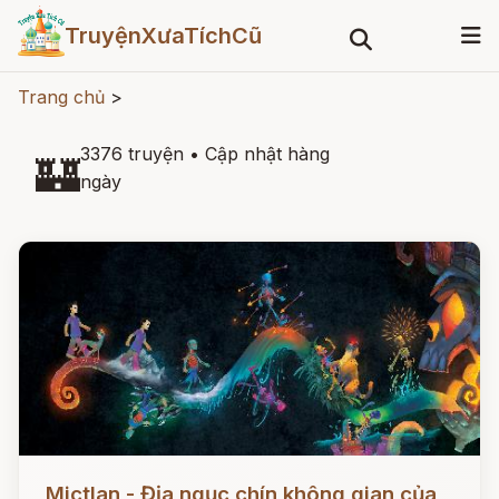
TruyệnXưaTíchCũ
Trang chủ
>
3376 truyện
•
Cập nhật hàng
🏰
ngày
Đọc ngay
Mictlan - Địa ngục chín không gian của