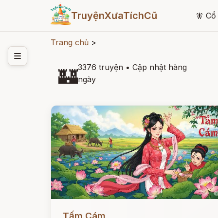
TruyệnXưaTíchCũ
🧚
Cổ 
Trang chủ
>
3376 truyện
•
Cập nhật hàng
🏰
ngày
Đọc ngay
Tấm Cám