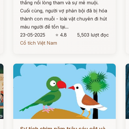
thắng nổi lòng tham và sự mê muội.
Cuối cùng, người vợ phản bội đã bị hóa
thành con muỗi - loài vật chuyên đi hút
máu người để tồn tại...
23-05-2025
⭐ 4.8
5,503 lượt đọc
Cổ tích Việt Nam
Đọc ngay
Đ
Sự tích chim năm trâu sáu cột và