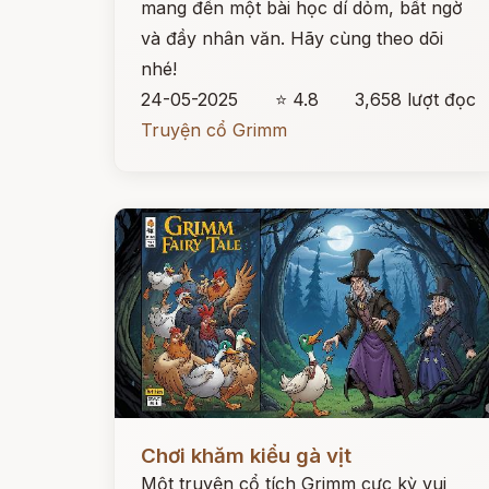
mang đến một bài học dí dỏm, bất ngờ
và đầy nhân văn. Hãy cùng theo dõi
nhé!
24-05-2025
⭐ 4.8
3,658 lượt đọc
Truyện cổ Grimm
Đọc ngay
Chơi khăm kiểu gà vịt
Một truyện cổ tích Grimm cực kỳ vui