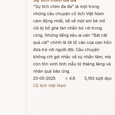
"Sự tích chim đa đa" là một trong
những câu chuyện cổ tích Việt Nam
cảm động nhất, kể về một em bé mồ
côi bị bố ghẻ tàn nhẫn bỏ rơi trong
rừng. Những tiếng kêu ai oán "Bát cát
quả cà!" chính là lời tố cáo của oan hồn
đứa trẻ với người đời. Câu chuyện
không chỉ gợi nhắc về sự nhẫn tâm, mà
còn tôn vinh tình mẫu tử thiêng liêng và
nhân quả báo ứng.
23-05-2025
⭐ 4.8
5,163 lượt đọc
Cổ tích Việt Nam