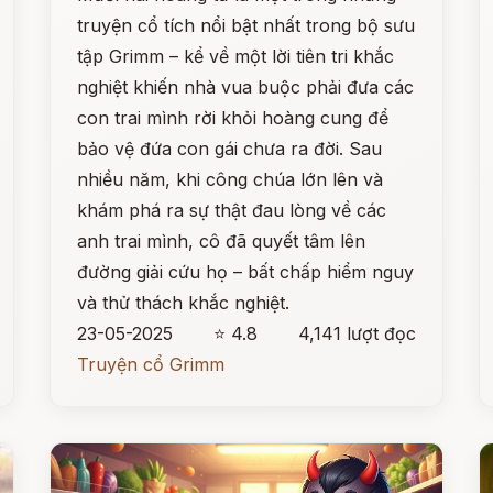
truyện cổ tích nổi bật nhất trong bộ sưu
tập Grimm – kể về một lời tiên tri khắc
nghiệt khiến nhà vua buộc phải đưa các
con trai mình rời khỏi hoàng cung để
bảo vệ đứa con gái chưa ra đời. Sau
nhiều năm, khi công chúa lớn lên và
khám phá ra sự thật đau lòng về các
anh trai mình, cô đã quyết tâm lên
đường giải cứu họ – bất chấp hiểm nguy
và thử thách khắc nghiệt.
23-05-2025
⭐ 4.8
4,141 lượt đọc
Truyện cổ Grimm