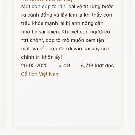
Một con cọp to lớn, oai vệ từ rừng bước
ra cánh đồng và lấy làm lạ khi thấy con
trâu khỏe mạnh lại bị anh nông dân
nhỏ bé sai khiến. Khi biết con người có
“trí khôn”, cọp tò mò muốn xem tận
mắt. Và rồi, cọp đã rơi vào cái bẫy của
chính trí khôn ấy!
26-05-2025
⭐ 4.8
8,718 lượt đọc
Cổ tích Việt Nam