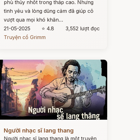
phù thủy nhốt trong tháp cao. Nhưng
tình yêu và lòng dũng cảm đã giúp cô
vượt qua mọi khó khăn…
21-05-2025
⭐ 4.8
3,552 lượt đọc
Truyện cổ Grimm
ọc ngay
Người nhạc sĩ lang thang
Người nhạc sĩ lang thang là một truyện