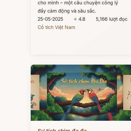
cho mình – một câu chuyện công lý
đầy cảm động và sâu sắc.
25-05-2025
⭐ 4.8
5,166 lượt đọc
Cổ tích Việt Nam
Đọc ngay
Sự tích chim đa đa