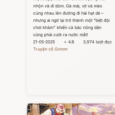
nhộn và dí dỏm. Gà mái, vịt và mèo
cùng nhau lên đường đi hái hạt dẻ –
nhưng ai ngờ lại trở thành một “biệt đội
chơi khăm" khiến cả bác nông dân
cũng phải cười ra nước mắt!
21-05-2025
⭐ 4.8
3,974 lượt đọc
Truyện cổ Grimm