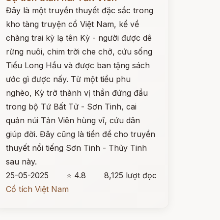
Đây là một truyền thuyết đặc sắc trong
kho tàng truyện cổ Việt Nam, kể về
chàng trai kỳ lạ tên Kỳ - người được dê
rừng nuôi, chim trời che chở, cứu sống
Tiểu Long Hầu và được ban tặng sách
ước gì được nấy. Từ một tiều phu
nghèo, Kỳ trở thành vị thần đứng đầu
trong bộ Tứ Bất Tử - Sơn Tinh, cai
quản núi Tản Viên hùng vĩ, cứu dân
giúp đời. Đây cũng là tiền đề cho truyền
thuyết nổi tiếng Sơn Tinh - Thủy Tinh
sau này.
25-05-2025
⭐ 4.8
8,125 lượt đọc
Cổ tích Việt Nam