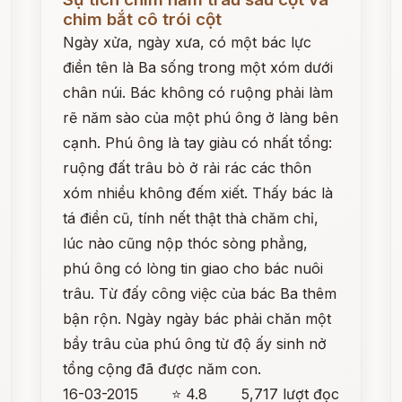
chim bắt cô trói cột
Ngày xửa, ngày xưa, có một bác lực
điền tên là Ba sống trong một xóm dưới
chân núi. Bác không có ruộng phải làm
rẽ năm sào của một phú ông ở làng bên
cạnh. Phú ông là tay giàu có nhất tổng:
ruộng đất trâu bò ở rải rác các thôn
xóm nhiều không đếm xiết. Thấy bác là
tá điền cũ, tính nết thật thà chăm chỉ,
lúc nào cũng nộp thóc sòng phẳng,
phú ông có lòng tin giao cho bác nuôi
trâu. Từ đấy công việc của bác Ba thêm
bận rộn. Ngày ngày bác phải chăn một
bầy trâu của phú ông từ độ ấy sinh nở
tổng cộng đã được năm con.
16-03-2015
⭐ 4.8
5,717 lượt đọc