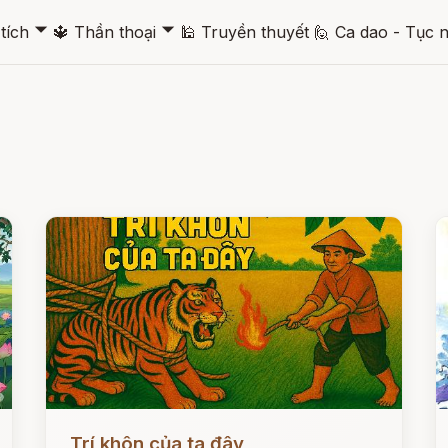
🞃
🞃
tích
🔱
Thần thoại
🕌
Truyền thuyết
🙋
Ca dao - Tục 
Đọc ngay
Đ
Trí khôn của ta đây