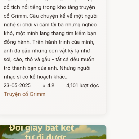
cổ tích nổi tiếng trong kho tàng truyện
cổ Grimm. Câu chuyện kể về một người
nghệ sĩ chơi vĩ cầm tài ba nhưng nghèo
khó, một mình lang thang tìm kiếm bạn
đồng hành. Trên hành trình của mình,
anh đã gặp những con vật kỳ lạ như
sói, cáo, thỏ và gấu - tất cả đều muốn
trở thành bạn của anh. Nhưng người
nhạc sĩ có kế hoạch khác...
23-05-2025
⭐ 4.8
4,101 lượt đọc
Truyện cổ Grimm