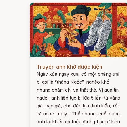
Đọc ngay
Truyện anh khờ được kiện
Ngày xửa ngày xưa, có một chàng trai
bị gọi là “thằng Ngốc”, nghèo khổ
nhưng chăm chỉ và thật thà. Vì quá tin
người, anh liên tục bị lừa 5 lần: từ vàng
giả, bạc giả, cho đến lụa đinh kiến, rồi
cả ngọc lưu ly... Thế nhưng, cuối cùng,
anh lại khiến cả triều đình phải xử kiện