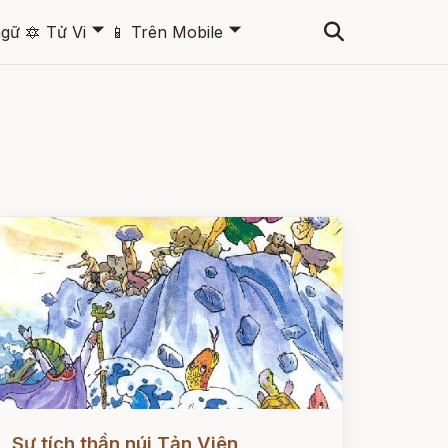
🞃
🞃
ngữ
🔯
Tử Vi
📱
Trên Mobile
ọc ngay
Sự tích thần núi Tản Viên