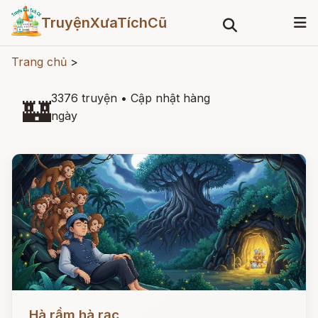
TruyệnXưaTíchCũ
Trang chủ
>
3376 truyện
•
Cập nhật hàng
🏰
ngày
Đọc ngay
Hà rầm hà rạc