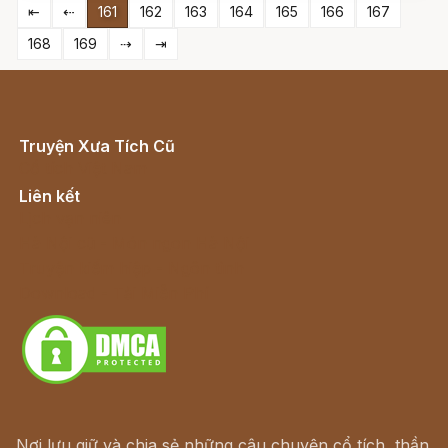
⇤
⇠
161
162
163
164
165
166
167
168
169
⇢
⇥
Truyện Xưa Tích Cũ
Cổ tích Việt Nam
Liên kết
Lịch vạn niên
Hà Nội cũ - Món ngon Hà Nội
Truyện kiếm hiệp - Ngôn tình
Download - Tải Miễn Phí
Nơi lưu giữ và chia sẻ những câu chuyện cổ tích, thần