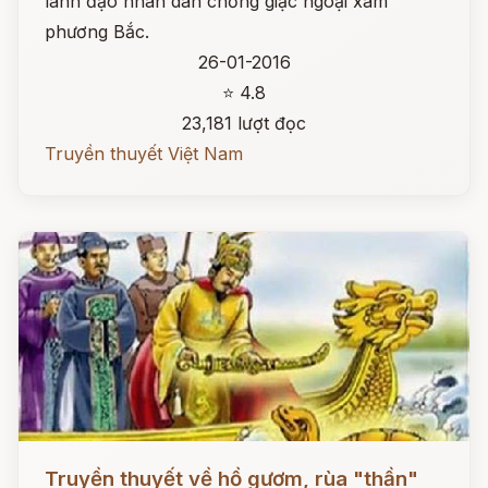
lãnh đạo nhân dân chống giặc ngoại xâm
phương Bắc.
26-01-2016
⭐ 4.8
23,181 lượt đọc
Truyền thuyết Việt Nam
Đọc ngay
Truyền thuyết về hồ gươm, rùa "thần"