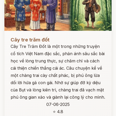
Đọc ngay
Cây tre trăm đốt
Cây Tre Trăm Đốt là một trong những truyện
cổ tích Việt Nam đặc sắc, phản ánh sâu sắc bài
học về lòng trung thực, sự chăm chỉ và cách
cái thiện chiến thắng cái ác. Câu chuyện kể về
một chàng trai cày chất phác, bị phú ông lừa
dối lời hứa gả con gái. Nhờ sự giúp đỡ kỳ diệu
của Bụt và lòng kiên trì, chàng trai đã vạch mặt
phú ông gian xảo và giành lại công lý cho mình.
07-06-2025
⭐ 4.8