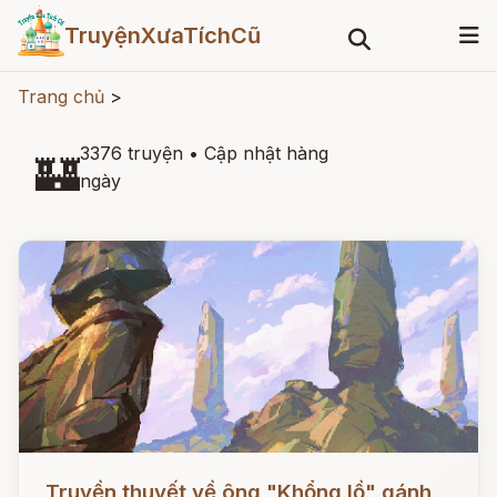
TruyệnXưaTíchCũ
Trang chủ
>
3376 truyện
•
Cập nhật hàng
🏰
ngày
Đọc ngay
Truyền thuyết về ông "Khổng lồ" gánh