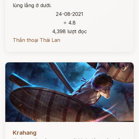
lủng lẳng ở dưới.
24-08-2021
⭐ 4.8
4,398 lượt đọc
Thần thoại Thái Lan
Đọc ngay
Krahang