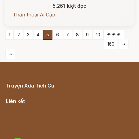
5,261 lượt đọc
Thần thoại Ai Cập
❀ ❀ ❀
1
2
3
4
5
6
7
8
9
10
169
⇢
⇥
Truyện Xưa Tích Cũ
Cổ tích Việt Nam
Liên kết
Lịch vạn niên
Hà Nội cũ - Món ngon Hà Nội
Truyện kiếm hiệp - Ngôn tình
Download - Tải Miễn Phí