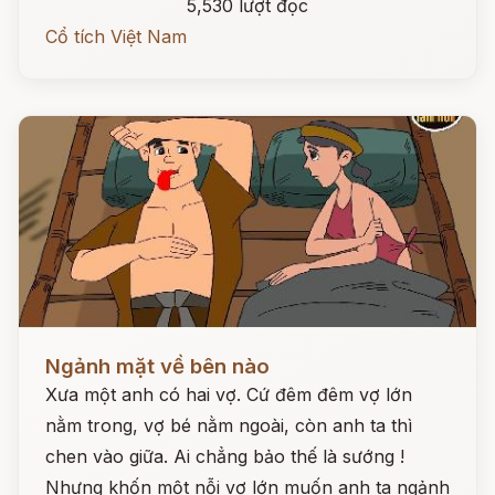
5,530 lượt đọc
Cổ tích Việt Nam
Đọc ngay
Ngảnh mặt về bên nào
Xưa một anh có hai vợ. Cứ đêm đêm vợ lớn
nằm trong, vợ bé nằm ngoài, còn anh ta thì
chen vào giữa. Ai chẳng bảo thế là sướng !
Nhưng khốn một nỗi vợ lớn muốn anh ta ngảnh