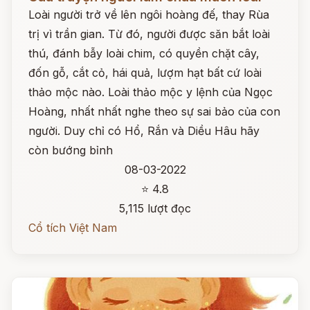
Loài người trở về lên ngôi hoàng đế, thay Rùa
trị vì trần gian. Từ đó, người được săn bắt loài
thú, đánh bẫy loài chim, có quyền chặt cây,
đốn gỗ, cắt cỏ, hái quả, lượm hạt bất cứ loài
thảo mộc nào. Loài thảo mộc y lệnh của Ngọc
Hoàng, nhất nhất nghe theo sự sai bảo của con
người. Duy chỉ có Hổ, Rắn và Diều Hâu hãy
còn bướng bỉnh
08-03-2022
⭐ 4.8
5,115 lượt đọc
Cổ tích Việt Nam