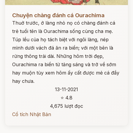
Đọc ngay
Chuyện chàng đánh cá Ourachima
Thuở trước, ở làng nhỏ nọ có chàng đánh cá
trẻ tuổi tên là Ourachima sống cùng cha mẹ.
Túp lều của họ tách biệt với ngôi làng, nép
mình dưới vách đá ăn ra biển; với một bên là
rừng thông trải dài. Những hôm trời đẹp,
Ourachima ra biển từ tảng sáng và trở về sớm
hay muộn tùy xem hôm ấy cất được mẻ cá đầy
hay chưa.
13-11-2021
⭐ 4.8
4,675 lượt đọc
Cổ tích Nhật Bản