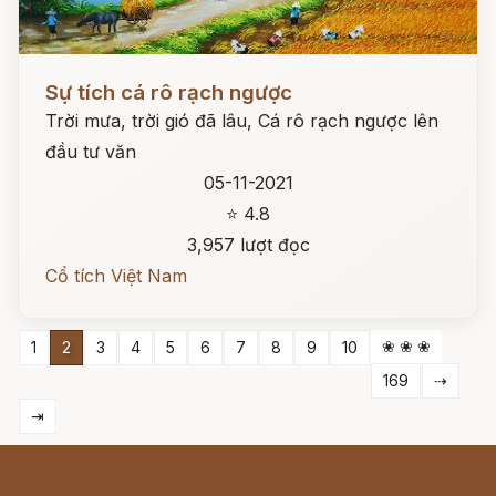
Đọc ngay
Sự tích cá rô rạch ngược
Trời mưa, trời gió đã lâu, Cá rô rạch ngược lên
đầu tư văn
05-11-2021
⭐ 4.8
3,957 lượt đọc
Cổ tích Việt Nam
❀ ❀ ❀
1
2
3
4
5
6
7
8
9
10
169
⇢
⇥