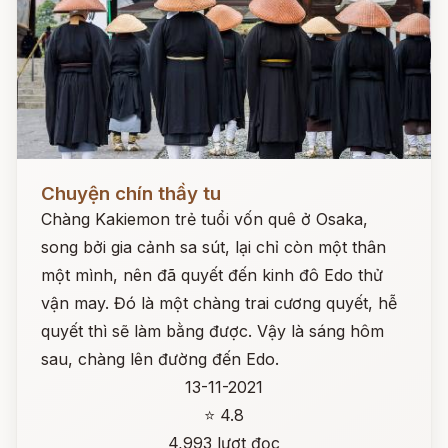
Đọc ngay
Chuyện chín thầy tu
Chàng Kakiemon trẻ tuổi vốn quê ở Osaka,
song bởi gia cảnh sa sút, lại chỉ còn một thân
một mình, nên đã quyết đến kinh đô Edo thử
vận may. Đó là một chàng trai cương quyết, hễ
quyết thì sẽ làm bằng được. Vậy là sáng hôm
sau, chàng lên đường đến Edo.
13-11-2021
⭐ 4.8
4,993 lượt đọc