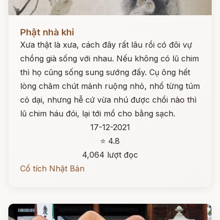
Đọc ngay
Phật nhà khỉ
Xưa thật là xưa, cách đây rất lâu rồi có đôi vự
chồng già sống với nhau. Nếu không có lũ chim
thì họ cũng sống sung sướng đấy. Cụ ông hết
lòng chăm chút mảnh ruộng nhỏ, nhổ từng túm
cỏ dại, nhưng hễ cứ vừa nhú được chồi nào thì
lũ chim háu đói, lại tới mổ cho bằng sạch.
17-12-2021
⭐ 4.8
4,064 lượt đọc
Cổ tích Nhật Bản