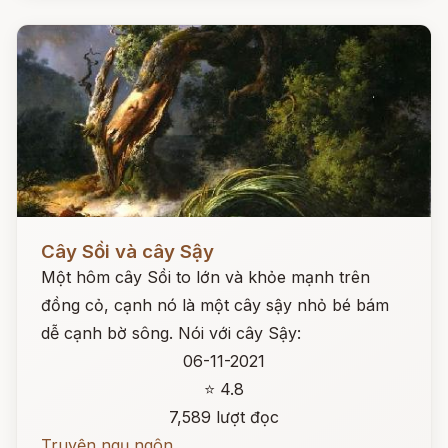
Đọc ngay
Cây Sồi và cây Sậy
Một hôm cây Sồi to lớn và khỏe mạnh trên
đồng cỏ, cạnh nó là một cây sậy nhỏ bé bám
dễ cạnh bờ sông. Nói với cây Sậy:
06-11-2021
⭐ 4.8
7,589 lượt đọc
Truyện ngụ ngôn