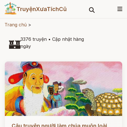
TruyệnXưaTíchCũ
Trang chủ
>
3376 truyện
•
Cập nhật hàng
🏰
ngày
Đọc ngay
Câu truyện người làm chúa muôn loài