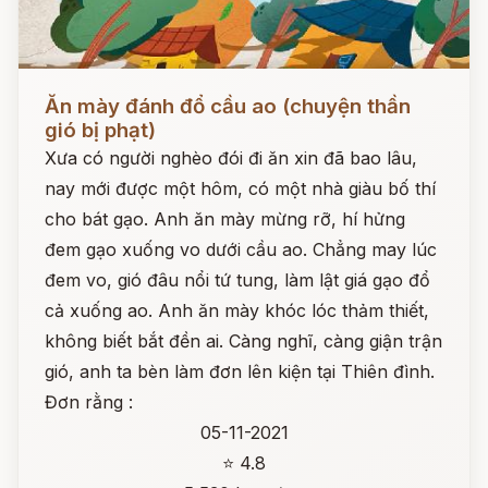
Đọc ngay
Ăn mày đánh đổ cầu ao (chuyện thần
gió bị phạt)
Xưa có người nghèo đói đi ăn xin đã bao lâu,
nay mới được một hôm, có một nhà giàu bố thí
cho bát gạo. Anh ăn mày mừng rỡ, hí hửng
đem gạo xuống vo dưới cầu ao. Chẳng may lúc
đem vo, gió đâu nổi tứ tung, làm lật giá gạo đổ
cả xuống ao. Anh ăn mày khóc lóc thảm thiết,
không biết bắt đền ai. Càng nghĩ, càng giận trận
gió, anh ta bèn làm đơn lên kiện tại Thiên đình.
Đơn rằng :
05-11-2021
⭐ 4.8