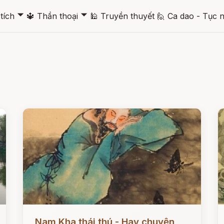
🞃
🞃
tích
🔱
Thần thoại
🕌
Truyền thuyết
🙋
Ca dao - Tục 
Đọc ngay
Đ
Nam Kha thái thú - Hay chuyện