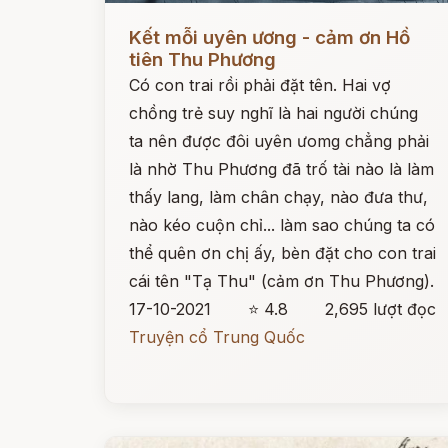
Đọc ngay
Kết mỗi uyên ương - cảm ơn Hồ
tiên Thu Phương
Có con trai rồi phải đặt tên. Hai vợ
chồng trẻ suy nghĩ là hai người chúng
ta nên được đôi uyên ưomg chẳng phải
là nhờ Thu Phương đã trố tài nào là làm
thấy lang, làm chân chạy, nào đưa thư,
nào kéo cuộn chỉ... làm sao chúng ta có
thể quên ơn chị ấy, bèn đặt cho con trai
cái tên "Tạ Thu" (cảm ơn Thu Phương).
17-10-2021
⭐ 4.8
2,695 lượt đọc
Truyện cổ Trung Quốc