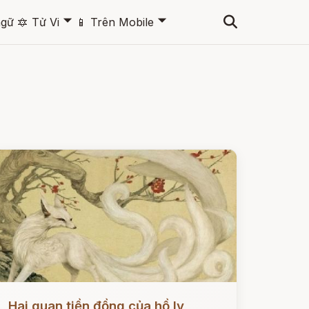
🞃
🞃
ngữ
🔯
Tử Vi
📱
Trên Mobile
ọc ngay
Hai quan tiền đồng của hồ ly