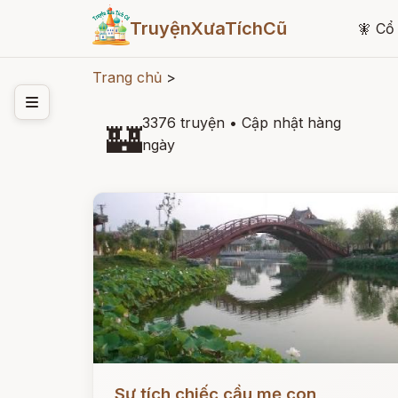
TruyệnXưaTíchCũ
🧚
Cổ 
Trang chủ
>
3376 truyện
•
Cập nhật hàng
🏰
ngày
Đọc ngay
Sự tích chiếc cầu mẹ con