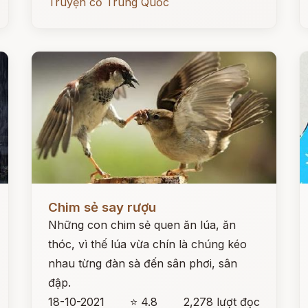
Truyện cổ Trung Quốc
Đọc ngay
Đ
Chim sẻ say rượu
Những con chim sẻ quen ăn lúa, ăn
thóc, vì thế lúa vừa chín là chúng kéo
nhau từng đàn sà đến sân phơi, sân
đập.
18-10-2021
⭐ 4.8
2,278 lượt đọc