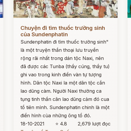
Đọc ngay
Đ
Chuyện đi tìm thuốc trường sinh
của Sundenphatin
Sundenphatin đi tìm thuốc trường sinh"
là một truyện thắn thoại lưu truyền
rộng rãi nhất trong dán tộc Naxi, nên
đã được các Tunba (thầy cúng, thầy tu)
ghi vao trong kinh điển vàn tự tượng
hỉnh. Dân tộc Naxi la một dân tộc cắn
lao dũng càm. Người Naxi thường ca
tụng tinh thần cân lao dũng cảm đó cua
tổ tiên mình. Sundenphatin chinh là một
điển hình cùa những ông tổ đó.
18-10-2021
⭐ 4.8
2,679 lượt đọc