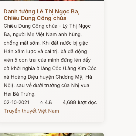
ọc ngay
Danh tướng Lê Thị Ngọc Ba,
Chiêu Dung Công chúa
Chiêu Dung Công chúa - Lý Thị Ngọc
Ba, người Mẹ Việt Nam anh hùng,
chồng mất sớm. Khi đất nước bị giặc
Hán xâm lược và cai trị, bà đã động
viên 5 con trai của mình đứng lên dấy
cờ khởi nghĩa ở làng Cốc (Làng Kim Cốc
xã Hoàng Diệu huyện Chương Mỹ, Hà
Nội), sau về dưới trướng của Nhị vua
Hai Bà Trưng.
02-10-2021
⭐ 4.8
4,688 lượt đọc
Truyền thuyết Việt Nam